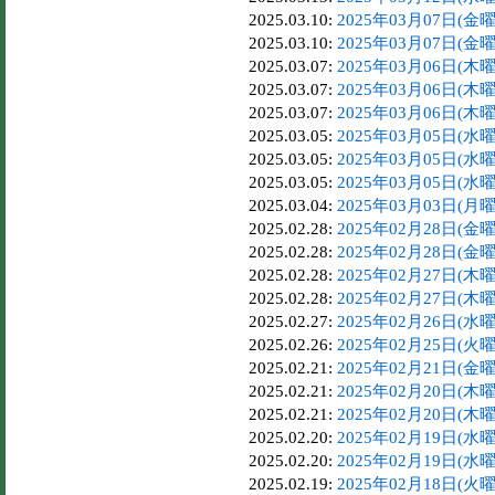
2025.03.10:
2025年03月07日(
2025.03.10:
2025年03月07日(
2025.03.07:
2025年03月06日(
2025.03.07:
2025年03月06日(
2025.03.07:
2025年03月06日(
2025.03.05:
2025年03月05日(
2025.03.05:
2025年03月05日(
2025.03.05:
2025年03月05日(
2025.03.04:
2025年03月03日(
2025.02.28:
2025年02月28日(
2025.02.28:
2025年02月28日(
2025.02.28:
2025年02月27日(
2025.02.28:
2025年02月27日(
2025.02.27:
2025年02月26日(
2025.02.26:
2025年02月25日(
2025.02.21:
2025年02月21日(
2025.02.21:
2025年02月20日(
2025.02.21:
2025年02月20日(
2025.02.20:
2025年02月19日(
2025.02.20:
2025年02月19日(
2025.02.19:
2025年02月18日(