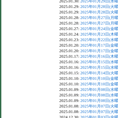
2025.01.30:
2025年01月29日(
2025.01.29:
2025年01月28日(
2025.01.29:
2025年01月28日(
2025.01.28:
2025年01月27日(
2025.01.28:
2025年01月27日(
2025.01.27:
2025年01月24日(
2025.01.24:
2025年01月23日(
2025.01.23:
2025年01月22日(
2025.01.20:
2025年01月17日(
2025.01.20:
2025年01月17日(
2025.01.17:
2025年01月16日(
2025.01.16:
2025年01月15日(
2025.01.16:
2025年01月15日(
2025.01.15:
2025年01月14日(
2025.01.10:
2025年01月10日(
2025.01.10:
2025年01月10日(
2025.01.09:
2025年01月08日(
2025.01.09:
2025年01月08日(
2025.01.09:
2025年01月08日(
2025.01.08:
2025年01月07日(
2025.01.08:
2025年01月07日(
2024.12.30:
2025年01月03日(