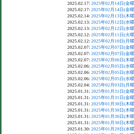
2025.02.17:
2025年02月14日(
2025.02.17:
2025年02月14日(
2025.02.14:
2025年02月13日(
2025.02.13:
2025年02月12日(
2025.02.13:
2025年02月12日(
2025.02.12:
2025年02月11日(
2025.02.12:
2025年02月10日(
2025.02.07:
2025年02月07日(
2025.02.07:
2025年02月07日(
2025.02.07:
2025年02月06日(
2025.02.06:
2025年02月05日(
2025.02.06:
2025年02月05日(
2025.02.06:
2025年02月05日(
2025.02.04:
2025年02月03日(
2025.01.31:
2025年01月31日(
2025.01.31:
2025年01月31日(
2025.01.31:
2025年01月30日(
2025.01.31:
2025年01月30日(
2025.01.31:
2025年01月30日(
2025.01.31:
2025年01月30日(
2025.01.30:
2025年01月29日(