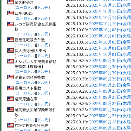
耐久財受注
2025.10.16:
2025年10月15日(
[
ユーロドル
][
ドル円
]
2025.10.16:
2025年10月15日(
四半期GDP
2025.10.15:
2025年10月14日(
[
ユーロドル
][
ドル円
]
2025.10.13:
2025年10月10日(
シカゴ購買部協会景気指
数
2025.10.09:
2025年10月08日(
[
ユーロドル
][
ドル円
]
2025.10.08:
2025年10月07日(
新築住宅販売件数
2025.10.06:
2025年10月03日(
[
ユーロドル
][
ドル円
]
2025.10.02:
2025年10月01日(
個人所得/個人支出
2025.10.02:
2025年10月01日(
[
ユーロドル
][
ドル円
]
2025.09.30:
2025年09月30日(
ミシガン大学消費者信頼
2025.09.30:
2025年09月30日(
感指数【確報値】
[
ユーロドル
][
ドル円
]
2025.09.30:
2025年09月30日(
消費者信頼感指数
2025.09.30:
2025年09月29日(
[
ユーロドル
][
ドル円
]
2025.09.29:
2025年09月26日(
雇用コスト指数
2025.09.29:
2025年09月26日(
[
ユーロドル
][
ドル円
]
2025.09.26:
2025年09月25日(
週間原油在庫
2025.09.26:
2025年09月25日(
[
ユーロドル
][
ドル円
]
2025.09.25:
2025年09月24日(
週間新規失業保険申請件
数
2025.09.24:
2025年09月23日(
[
ユーロドル
][
ドル円
]
2025.09.19:
2025年09月18日(
FOMC政策金利発表
2025.09.19:
2025年09月18日(
[
ユーロドル
][
ドル円
]