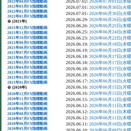
2026.07.02:
2026年07月01日(
2022年04月FX指標動画
2022年03月FX指標動画
2026.07.01:
2026年06月30日(
2022年02月FX指標動画
2026.07.01:
2026年06月30日(
2022年01月FX指標動画
2026.06.29:
2026年06月26日(
[2021年]
2026.06.26:
2026年06月25日(
2021年12月FX指標動画
2026.06.25:
2026年06月24日(
2021年11月FX指標動画
2021年10月FX指標動画
2026.06.23:
2026年06月22日(
2021年09月FX指標動画
2026.06.19:
2026年06月18日(
2021年08月FX指標動画
2026.06.19:
2026年06月18日(
2021年07月FX指標動画
2026.06.18:
2026年06月17日(
2021年06月FX指標動画
2026.06.18:
2026年06月17日(
2021年05月FX指標動画
2021年04月FX指標動画
2026.06.18:
2026年06月17日(
2021年03月FX指標動画
2026.06.18:
2026年06月17日(
2021年02月FX指標動画
2026.06.17:
2026年06月16日(
2021年01月FX指標動画
2026.06.16:
2026年06月15日(
[2020年]
2026.06.16:
2026年06月15日(
2020年12月FX指標動画
2020年11月FX指標動画
2026.06.15:
2026年06月12日(
2020年10月FX指標動画
2026.06.12:
2026年06月11日(
2020年09月FX指標動画
2026.06.12:
2026年06月11日(
2020年08月FX指標動画
2026.06.12:
2026年06月11日(
2020年07月FX指標動画
2020年06月FX指標動画
2026.06.11:
2026年06月10日(
2020年05月FX指標動画
2026.06.10:
2026年06月09日(