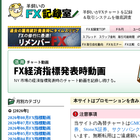
羊飼いがFXチャートを記録
＆取引システムを徹底調査
本サイトはプロモーションを含み
[2026年]
2026年08月FX指標動画
当サイトの為替チャートは
GM
2026年07月FX指標動画
2026年06月FX指標動画
券
、
StoneX証券
、
サクソバンク
2026年05月FX指標動画
います。無断転用はご遠慮願い
2026年04月FX指標動画