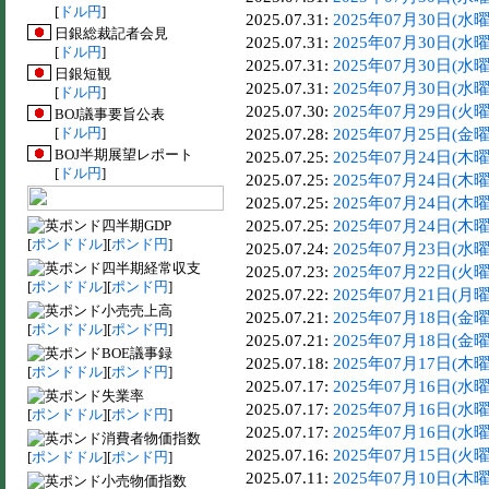
[
ドル円
]
2025.07.31:
2025年07月30日(
日銀総裁記者会見
2025.07.31:
2025年07月30日(
[
ドル円
]
2025.07.31:
2025年07月30日(
日銀短観
2025.07.31:
2025年07月30日(
[
ドル円
]
2025.07.30:
2025年07月29日(
BOJ議事要旨公表
[
ドル円
]
2025.07.28:
2025年07月25日(
BOJ半期展望レポート
2025.07.25:
2025年07月24日(
[
ドル円
]
2025.07.25:
2025年07月24日(
2025.07.25:
2025年07月24日(
2025.07.25:
2025年07月24日(
四半期GDP
[
ポンドドル
][
ポンド円
]
2025.07.24:
2025年07月23日(
四半期経常収支
2025.07.23:
2025年07月22日(
[
ポンドドル
][
ポンド円
]
2025.07.22:
2025年07月21日(
小売売上高
2025.07.21:
2025年07月18日(
[
ポンドドル
][
ポンド円
]
2025.07.21:
2025年07月18日(
BOE議事録
2025.07.18:
2025年07月17日(
[
ポンドドル
][
ポンド円
]
2025.07.17:
2025年07月16日(
失業率
2025.07.17:
2025年07月16日(
[
ポンドドル
][
ポンド円
]
2025.07.17:
2025年07月16日(
消費者物価指数
2025.07.16:
2025年07月15日(
[
ポンドドル
][
ポンド円
]
2025.07.11:
2025年07月10日(
小売物価指数