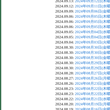
2024.09.13:
2024年09月12日(
2024.09.12:
2024年09月11日(
2024.09.09:
2024年09月06日(
2024.09.06:
2024年09月05日(
2024.09.06:
2024年09月05日(
2024.09.06:
2024年09月05日(
2024.09.05:
2024年09月04日(
2024.09.05:
2024年09月04日(
2024.09.04:
2024年09月03日(
2024.08.30:
2024年08月30日(
2024.08.30:
2024年08月30日(
2024.08.30:
2024年08月30日(
2024.08.30:
2024年08月29日(
2024.08.30:
2024年08月29日(
2024.08.28:
2024年08月27日(
2024.08.27:
2024年08月26日(
2024.08.26:
2024年08月23日(
2024.08.23:
2024年08月22日(
2024.08.23:
2024年08月22日(
2024.08.22:
2024年08月21日(
2024.08.20:
2024年08月19日(
2024.08.19:
2024年08月16日(