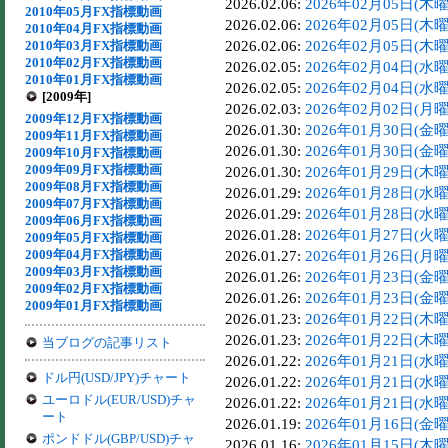
2026.02.06:
2026年02月05日(
2010年05月FX指標動画
2026.02.06:
2026年02月05日(
2010年04月FX指標動画
2026.02.06:
2026年02月05日(
2010年03月FX指標動画
2010年02月FX指標動画
2026.02.05:
2026年02月04日(
2010年01月FX指標動画
2026.02.05:
2026年02月04日(
[2009年]
2026.02.03:
2026年02月02日(
2009年12月FX指標動画
2026.01.30:
2026年01月30日(
2009年11月FX指標動画
2026.01.30:
2026年01月30日(
2009年10月FX指標動画
2009年09月FX指標動画
2026.01.30:
2026年01月29日(
2009年08月FX指標動画
2026.01.29:
2026年01月28日(
2009年07月FX指標動画
2026.01.29:
2026年01月28日(
2009年06月FX指標動画
2026.01.28:
2026年01月27日(
2009年05月FX指標動画
2009年04月FX指標動画
2026.01.27:
2026年01月26日(
2009年03月FX指標動画
2026.01.26:
2026年01月23日(
2009年02月FX指標動画
2026.01.26:
2026年01月23日(
2009年01月FX指標動画
2026.01.23:
2026年01月22日(
2026.01.23:
2026年01月22日(
当ブログの記事リスト
2026.01.22:
2026年01月21日(
ドル円(USD/JPY)チャート
2026.01.22:
2026年01月21日(
ユーロドル(EUR/USD)チャ
2026.01.22:
2026年01月21日(
ート
2026.01.19:
2026年01月16日(
ポンドドル(GBP/USD)チャ
2026.01.16:
2026年01月15日(