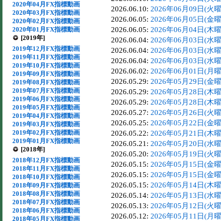
2020年04月FX指標動画
2026.06.10:
2026年06月09日(
2020年03月FX指標動画
2026.06.05:
2026年06月05日(
2020年02月FX指標動画
2026.06.05:
2026年06月04日(
2020年01月FX指標動画
[2019年]
2026.06.04:
2026年06月03日(
2019年12月FX指標動画
2026.06.04:
2026年06月03日(
2019年11月FX指標動画
2026.06.04:
2026年06月03日(
2019年10月FX指標動画
2026.06.02:
2026年06月01日(
2019年09月FX指標動画
2026.05.29:
2026年05月29日(
2019年08月FX指標動画
2019年07月FX指標動画
2026.05.29:
2026年05月28日(
2019年06月FX指標動画
2026.05.29:
2026年05月28日(
2019年05月FX指標動画
2026.05.27:
2026年05月26日(
2019年04月FX指標動画
2026.05.25:
2026年05月22日(
2019年03月FX指標動画
2019年02月FX指標動画
2026.05.22:
2026年05月21日(
2019年01月FX指標動画
2026.05.21:
2026年05月20日(
[2018年]
2026.05.20:
2026年05月19日(
2018年12月FX指標動画
2026.05.15:
2026年05月15日(
2018年11月FX指標動画
2026.05.15:
2026年05月15日(
2018年10月FX指標動画
2026.05.15:
2026年05月14日(
2018年09月FX指標動画
2018年08月FX指標動画
2026.05.14:
2026年05月13日(
2018年07月FX指標動画
2026.05.13:
2026年05月12日(
2018年06月FX指標動画
2026.05.12:
2026年05月11日(
2018年05月FX指標動画