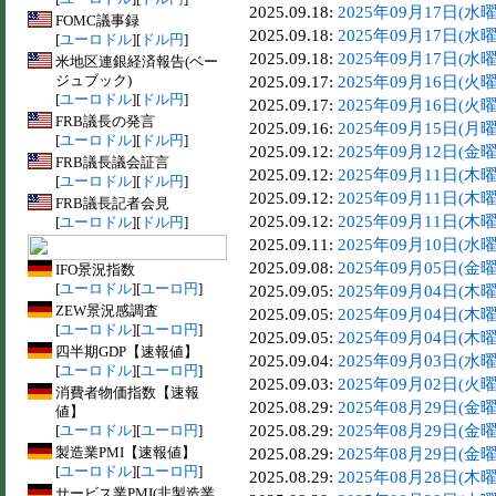
2025.09.18:
2025年09月17日(
FOMC議事録
2025.09.18:
2025年09月17日(
[
ユーロドル
][
ドル円
]
2025.09.18:
2025年09月17日(
米地区連銀経済報告(ベー
ジュブック)
2025.09.17:
2025年09月16日(
[
ユーロドル
][
ドル円
]
2025.09.17:
2025年09月16日(
FRB議長の発言
2025.09.16:
2025年09月15日(
[
ユーロドル
][
ドル円
]
2025.09.12:
2025年09月12日(
FRB議長議会証言
2025.09.12:
2025年09月11日(
[
ユーロドル
][
ドル円
]
2025.09.12:
2025年09月11日(
FRB議長記者会見
2025.09.12:
2025年09月11日(
[
ユーロドル
][
ドル円
]
2025.09.11:
2025年09月10日(
2025.09.08:
2025年09月05日(
IFO景況指数
[
ユーロドル
][
ユーロ円
]
2025.09.05:
2025年09月04日(
ZEW景況感調査
2025.09.05:
2025年09月04日(
[
ユーロドル
][
ユーロ円
]
2025.09.05:
2025年09月04日(
四半期GDP【速報値】
2025.09.04:
2025年09月03日(
[
ユーロドル
][
ユーロ円
]
2025.09.03:
2025年09月02日(
消費者物価指数【速報
2025.08.29:
2025年08月29日(
値】
2025.08.29:
2025年08月29日(
[
ユーロドル
][
ユーロ円
]
製造業PMI【速報値】
2025.08.29:
2025年08月29日(
[
ユーロドル
][
ユーロ円
]
2025.08.29:
2025年08月28日(
サービス業PMI(非製造業