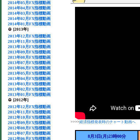
2014年05月FX指標動画
2014年04月FX指標動画
2014年03月FX指標動画
2014年02月FX指標動画
2014年01月FX指標動画
[2013年]
2013年12月FX指標動画
2013年11月FX指標動画
2013年10月FX指標動画
2013年09月FX指標動画
2013年08月FX指標動画
2013年07月FX指標動画
2013年06月FX指標動画
2013年05月FX指標動画
2013年04月FX指標動画
2013年03月FX指標動画
2013年02月FX指標動画
2013年01月FX指標動画
[2012年]
2012年12月FX指標動画
2012年11月FX指標動画
2012年10月FX指標動画
>>>>
経済指標発表時のチャート動画へ
2012年09月FX指標動画
2012年08月FX指標動画
2012年07月FX指標動画
8月3日(月)23時00分
2012年06月FX指標動画