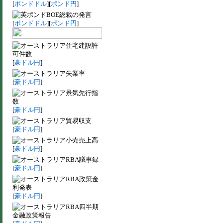
[
ポンドドル
][
ポンド円
]
BOE総裁の発言
[
ポンドドル
][
ポンド円
]
住宅建設許
可件数
[
豪ドル円
]
失業率
[
豪ドル円
]
景気先行指
数
[
豪ドル円
]
貿易収支
[
豪ドル円
]
小売売上高
[
豪ドル円
]
RBA議事録
[
豪ドル円
]
RBA政策金
利発表
[
豪ドル円
]
RBA四半期
金融政策報告