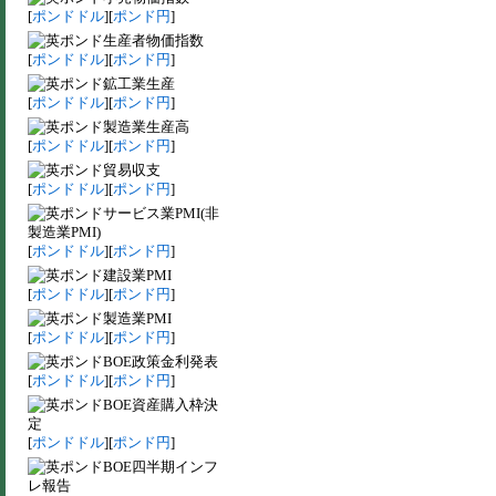
[
ポンドドル
][
ポンド円
]
生産者物価指数
[
ポンドドル
][
ポンド円
]
鉱工業生産
[
ポンドドル
][
ポンド円
]
製造業生産高
[
ポンドドル
][
ポンド円
]
貿易収支
[
ポンドドル
][
ポンド円
]
サービス業PMI(非
製造業PMI)
[
ポンドドル
][
ポンド円
]
建設業PMI
[
ポンドドル
][
ポンド円
]
製造業PMI
[
ポンドドル
][
ポンド円
]
BOE政策金利発表
[
ポンドドル
][
ポンド円
]
BOE資産購入枠決
定
[
ポンドドル
][
ポンド円
]
BOE四半期インフ
レ報告