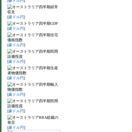
[
豪ドル円
]
四半期経常
収支
[
豪ドル円
]
四半期GDP
[
豪ドル円
]
四半期住宅
価格指数
[
豪ドル円
]
四半期民間
設備投資
[
豪ドル円
]
四半期生産
者物価指数
[
豪ドル円
]
四半期輸入
物価指数
[
豪ドル円
]
四半期民間
設備投資
[
豪ドル円
]
RBA総裁の
発言
[
豪ドル円
]