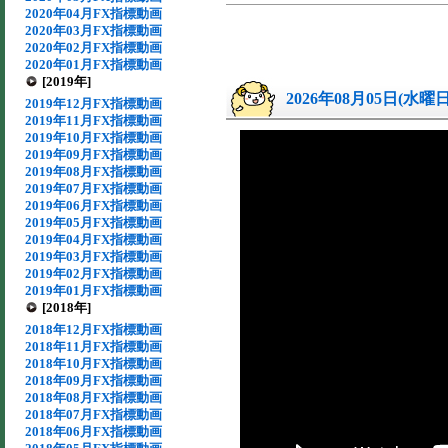
2020年04月FX指標動画
2020年03月FX指標動画
2020年02月FX指標動画
2020年01月FX指標動画
[2019年]
2026年08月05日(水
2019年12月FX指標動画
2019年11月FX指標動画
2019年10月FX指標動画
2019年09月FX指標動画
2019年08月FX指標動画
2019年07月FX指標動画
2019年06月FX指標動画
2019年05月FX指標動画
2019年04月FX指標動画
2019年03月FX指標動画
2019年02月FX指標動画
2019年01月FX指標動画
[2018年]
2018年12月FX指標動画
2018年11月FX指標動画
2018年10月FX指標動画
2018年09月FX指標動画
2018年08月FX指標動画
2018年07月FX指標動画
2018年06月FX指標動画