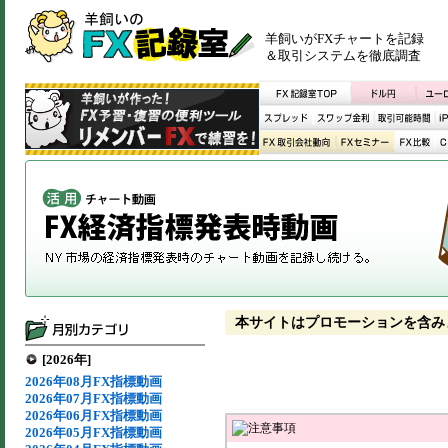
羊飼いがFXチャートを記録
＆取引システムを徹底調査
本サイトはプロモーションを含み
[2026年]
2026年08月FX指標動画
2026年07月FX指標動画
2026年06月FX指標動画
2026年05月FX指標動画