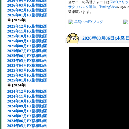
2026年04月FX指標動画
当サイトの為替チャートは
GMOクリ
2026年03月FX指標動画
サクソバンク証券
、
TradingView
のもの
2026年02月FX指標動画
遠慮願いま す。
2026年01月FX指標動画
[2025年]
羊飼いのFXブログ
2025年12月FX指標動画
2025年11月FX指標動画
2025年10月FX指標動画
2026年08月06日(木
2025年09月FX指標動画
2025年08月FX指標動画
2025年07月FX指標動画
2025年06月FX指標動画
2025年05月FX指標動画
2025年04月FX指標動画
2025年03月FX指標動画
2025年02月FX指標動画
2025年01月FX指標動画
[2024年]
2024年12月FX指標動画
2024年11月FX指標動画
2024年10月FX指標動画
2024年09月FX指標動画
2024年08月FX指標動画
2024年07月FX指標動画
2024年06月FX指標動画
2024年05月FX指標動画