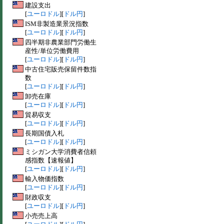
建設支出
[
ユーロドル
][
ドル円
]
ISM非製造業景況指数
[
ユーロドル
][
ドル円
]
四半期非農業部門労働生
産性/単位労働費用
[
ユーロドル
][
ドル円
]
中古住宅販売保留件数指
数
[
ユーロドル
][
ドル円
]
卸売在庫
[
ユーロドル
][
ドル円
]
貿易収支
[
ユーロドル
][
ドル円
]
長期国債入札
[
ユーロドル
][
ドル円
]
ミシガン大学消費者信頼
感指数【速報値】
[
ユーロドル
][
ドル円
]
輸入物価指数
[
ユーロドル
][
ドル円
]
財政収支
[
ユーロドル
][
ドル円
]
小売売上高