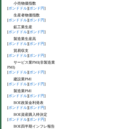
小売物価指数
[
ポンドドル
][
ポンド円
]
生産者物価指数
[
ポンドドル
][
ポンド円
]
鉱工業生産
[
ポンドドル
][
ポンド円
]
製造業生産高
[
ポンドドル
][
ポンド円
]
貿易収支
[
ポンドドル
][
ポンド円
]
サービス業PMI(非製造業
PMI)
[
ポンドドル
][
ポンド円
]
建設業PMI
[
ポンドドル
][
ポンド円
]
製造業PMI
[
ポンドドル
][
ポンド円
]
BOE政策金利発表
[
ポンドドル
][
ポンド円
]
BOE資産購入枠決定
[
ポンドドル
][
ポンド円
]
BOE四半期インフレ報告