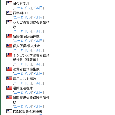
耐久財受注
[
ユーロドル
][
ドル円
]
四半期GDP
[
ユーロドル
][
ドル円
]
シカゴ購買部協会景気指
数
[
ユーロドル
][
ドル円
]
新築住宅販売件数
[
ユーロドル
][
ドル円
]
個人所得/個人支出
[
ユーロドル
][
ドル円
]
ミシガン大学消費者信頼
感指数【確報値】
[
ユーロドル
][
ドル円
]
消費者信頼感指数
[
ユーロドル
][
ドル円
]
雇用コスト指数
[
ユーロドル
][
ドル円
]
週間原油在庫
[
ユーロドル
][
ドル円
]
週間新規失業保険申請件
数
[
ユーロドル
][
ドル円
]
FOMC政策金利発表