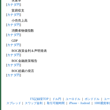
失業率
[
カナダ円
]
貿易収支
[
カナダ円
]
小売売上高
[
カナダ円
]
消費者物価指数
[
カナダ円
]
GDP
[
カナダ円
]
BOC政策金利＆声明発表
[
カナダ円
]
BOC金融政策報告
[
カナダ円
]
BOC総裁の発言
[
カナダ円
]
FX記録室TOP
｜
ドル円
｜
ユーロドル
｜
ポンドドル
｜
ユー
スプレッド
｜
スワップ金利
｜
取引可能時間
｜
iPhone・Android
｜
1000通貨単