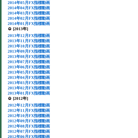
2014年05月FX指標動画
2014年04月FX指標動画
2014年03月FX指標動画
2014年02月FX指標動画
2014年01月FX指標動画
[2013年]
2013年12月FX指標動画
2013年11月FX指標動画
2013年10月FX指標動画
2013年09月FX指標動画
2013年08月FX指標動画
2013年07月FX指標動画
2013年06月FX指標動画
2013年05月FX指標動画
2013年04月FX指標動画
2013年03月FX指標動画
2013年02月FX指標動画
2013年01月FX指標動画
[2012年]
2012年12月FX指標動画
2012年11月FX指標動画
2012年10月FX指標動画
2012年09月FX指標動画
2012年08月FX指標動画
2012年07月FX指標動画
2012年06月FX指標動画