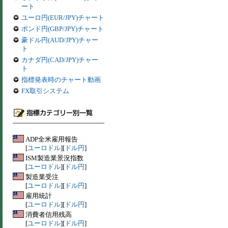
ート
ユーロ円(EUR/JPY)チャート
ポンド円(GBP/JPY)チャート
豪ドル円(AUD/JPY)チャー
ト
カナダ円(CAD/JPY)チャー
ト
指標発表時のチャート動画
FX取引システム
ADP全米雇用報告
[
ユーロドル
][
ドル円
]
ISM製造業景況指数
[
ユーロドル
][
ドル円
]
製造業受注
[
ユーロドル
][
ドル円
]
雇用統計
[
ユーロドル
][
ドル円
]
消費者信用残高
[
ユーロドル
][
ドル円
]