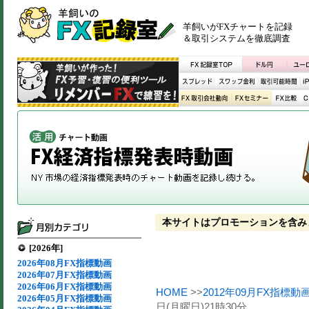
羊飼いがFXチャートを記録
＆取引システムを徹底調査
本サイトはプロモーションを含み
[2026年]
2026年08月FX指標動画
2026年07月FX指標動画
2026年06月FX指標動画
HOME
>>
2012年09月FX指標動
2026年05月FX指標動画
日(月曜日)21時30分