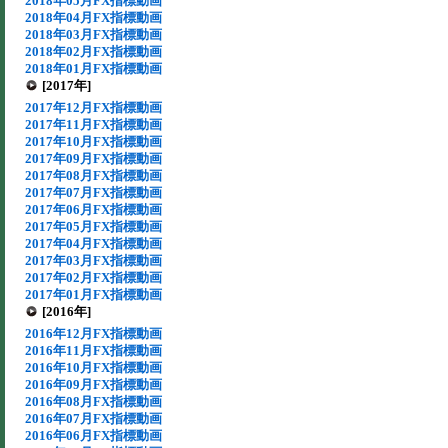
2018年05月FX指標動画
2018年04月FX指標動画
2018年03月FX指標動画
2018年02月FX指標動画
2018年01月FX指標動画
[2017年]
2017年12月FX指標動画
2017年11月FX指標動画
2017年10月FX指標動画
2017年09月FX指標動画
2017年08月FX指標動画
2017年07月FX指標動画
2017年06月FX指標動画
2017年05月FX指標動画
2017年04月FX指標動画
2017年03月FX指標動画
2017年02月FX指標動画
2017年01月FX指標動画
[2016年]
2016年12月FX指標動画
2016年11月FX指標動画
2016年10月FX指標動画
2016年09月FX指標動画
2016年08月FX指標動画
2016年07月FX指標動画
2016年06月FX指標動画