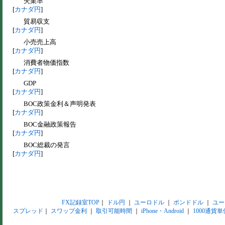
失業率
[
カナダ円
]
貿易収支
[
カナダ円
]
小売売上高
[
カナダ円
]
消費者物価指数
[
カナダ円
]
GDP
[
カナダ円
]
BOC政策金利＆声明発表
[
カナダ円
]
BOC金融政策報告
[
カナダ円
]
BOC総裁の発言
[
カナダ円
]
FX記録室TOP
｜
ドル円
｜
ユーロドル
｜
ポンドドル
｜
ユー
スプレッド
｜
スワップ金利
｜
取引可能時間
｜
iPhone・Android
｜
1000通貨単