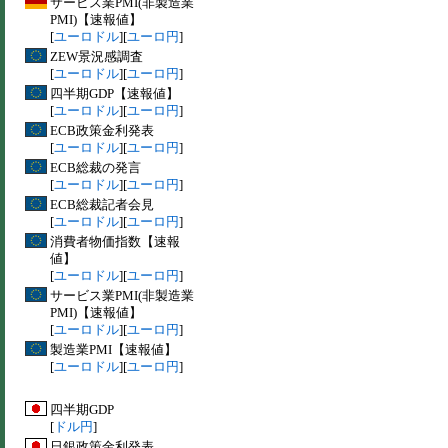
サービス業PMI(非製造業
PMI)【速報値】
[
ユーロドル
][
ユーロ円
]
ZEW景況感調査
[
ユーロドル
][
ユーロ円
]
四半期GDP【速報値】
[
ユーロドル
][
ユーロ円
]
ECB政策金利発表
[
ユーロドル
][
ユーロ円
]
ECB総裁の発言
[
ユーロドル
][
ユーロ円
]
ECB総裁記者会見
[
ユーロドル
][
ユーロ円
]
消費者物価指数【速報
値】
[
ユーロドル
][
ユーロ円
]
サービス業PMI(非製造業
PMI)【速報値】
[
ユーロドル
][
ユーロ円
]
製造業PMI【速報値】
[
ユーロドル
][
ユーロ円
]
四半期GDP
[
ドル円
]
日銀政策金利発表