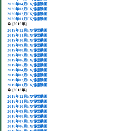
2020年04月FX指標動画
2020年03月FX指標動画
2020年02月FX指標動画
2020年01月FX指標動画
[2019年]
2019年12月FX指標動画
2019年11月FX指標動画
2019年10月FX指標動画
2019年09月FX指標動画
2019年08月FX指標動画
2019年07月FX指標動画
2019年06月FX指標動画
2019年05月FX指標動画
2019年04月FX指標動画
2019年03月FX指標動画
2019年02月FX指標動画
2019年01月FX指標動画
[2018年]
2018年12月FX指標動画
2018年11月FX指標動画
2018年10月FX指標動画
2018年09月FX指標動画
2018年08月FX指標動画
2018年07月FX指標動画
2018年06月FX指標動画