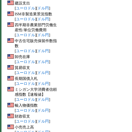
建設支出
[
ユーロドル
][
ドル円
]
ISM非製造業景況指数
[
ユーロドル
][
ドル円
]
四半期非農業部門労働生
産性/単位労働費用
[
ユーロドル
][
ドル円
]
中古住宅販売保留件数指
数
[
ユーロドル
][
ドル円
]
卸売在庫
[
ユーロドル
][
ドル円
]
貿易収支
[
ユーロドル
][
ドル円
]
長期国債入札
[
ユーロドル
][
ドル円
]
ミシガン大学消費者信頼
感指数【速報値】
[
ユーロドル
][
ドル円
]
輸入物価指数
[
ユーロドル
][
ドル円
]
財政収支
[
ユーロドル
][
ドル円
]
小売売上高