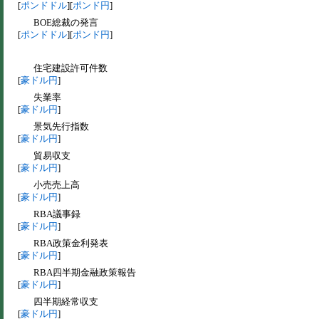
[
ポンドドル
][
ポンド円
]
BOE総裁の発言
[
ポンドドル
][
ポンド円
]
住宅建設許可件数
[
豪ドル円
]
失業率
[
豪ドル円
]
景気先行指数
[
豪ドル円
]
貿易収支
[
豪ドル円
]
小売売上高
[
豪ドル円
]
RBA議事録
[
豪ドル円
]
RBA政策金利発表
[
豪ドル円
]
RBA四半期金融政策報告
[
豪ドル円
]
四半期経常収支
[
豪ドル円
]