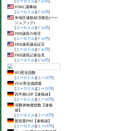
[
ユーロドル
][
ドル円
]
FOMC議事録
[
ユーロドル
][
ドル円
]
米地区連銀経済報告(ベー
ジュブック)
[
ユーロドル
][
ドル円
]
FRB議長の発言
[
ユーロドル
][
ドル円
]
FRB議長議会証言
[
ユーロドル
][
ドル円
]
FRB議長記者会見
[
ユーロドル
][
ドル円
]
IFO景況指数
[
ユーロドル
][
ユーロ円
]
ZEW景況感調査
[
ユーロドル
][
ユーロ円
]
四半期GDP【速報値】
[
ユーロドル
][
ユーロ円
]
消費者物価指数【速報
値】
[
ユーロドル
][
ユーロ円
]
製造業PMI【速報値】
[
ユーロドル
][
ユーロ円
]