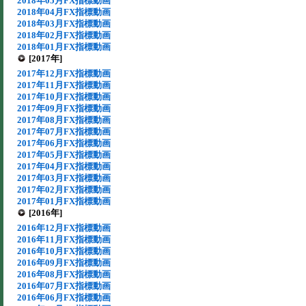
2018年05月FX指標動画
2018年04月FX指標動画
2018年03月FX指標動画
2018年02月FX指標動画
2018年01月FX指標動画
[2017年]
2017年12月FX指標動画
2017年11月FX指標動画
2017年10月FX指標動画
2017年09月FX指標動画
2017年08月FX指標動画
2017年07月FX指標動画
2017年06月FX指標動画
2017年05月FX指標動画
2017年04月FX指標動画
2017年03月FX指標動画
2017年02月FX指標動画
2017年01月FX指標動画
[2016年]
2016年12月FX指標動画
2016年11月FX指標動画
2016年10月FX指標動画
2016年09月FX指標動画
2016年08月FX指標動画
2016年07月FX指標動画
2016年06月FX指標動画