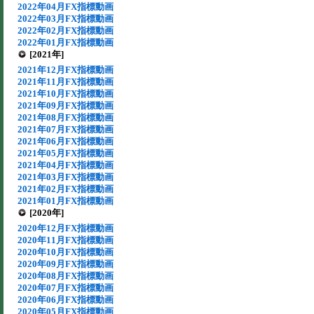
2022年04月FX指標動画
2022年03月FX指標動画
2022年02月FX指標動画
2022年01月FX指標動画
[2021年]
2021年12月FX指標動画
2021年11月FX指標動画
2021年10月FX指標動画
2021年09月FX指標動画
2021年08月FX指標動画
2021年07月FX指標動画
2021年06月FX指標動画
2021年05月FX指標動画
2021年04月FX指標動画
2021年03月FX指標動画
2021年02月FX指標動画
2021年01月FX指標動画
[2020年]
2020年12月FX指標動画
2020年11月FX指標動画
2020年10月FX指標動画
2020年09月FX指標動画
2020年08月FX指標動画
2020年07月FX指標動画
2020年06月FX指標動画
2020年05月FX指標動画