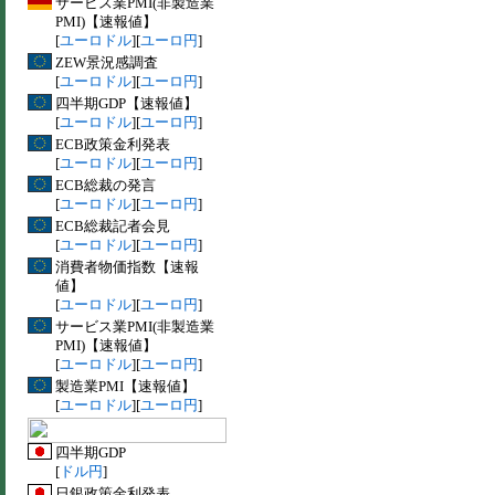
サービス業PMI(非製造業
PMI)【速報値】
[
ユーロドル
][
ユーロ円
]
ZEW景況感調査
[
ユーロドル
][
ユーロ円
]
四半期GDP【速報値】
[
ユーロドル
][
ユーロ円
]
ECB政策金利発表
[
ユーロドル
][
ユーロ円
]
ECB総裁の発言
[
ユーロドル
][
ユーロ円
]
ECB総裁記者会見
[
ユーロドル
][
ユーロ円
]
消費者物価指数【速報
値】
[
ユーロドル
][
ユーロ円
]
サービス業PMI(非製造業
PMI)【速報値】
[
ユーロドル
][
ユーロ円
]
製造業PMI【速報値】
[
ユーロドル
][
ユーロ円
]
四半期GDP
[
ドル円
]
日銀政策金利発表