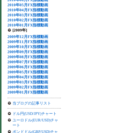
2010年05月FX指標動画
2010年04月FX指標動画
2010年03月FX指標動画
2010年02月FX指標動画
2010年01月FX指標動画
[2009年]
2009年12月FX指標動画
2009年11月FX指標動画
2009年10月FX指標動画
2009年09月FX指標動画
2009年08月FX指標動画
2009年07月FX指標動画
2009年06月FX指標動画
2009年05月FX指標動画
2009年04月FX指標動画
2009年03月FX指標動画
2009年02月FX指標動画
2009年01月FX指標動画
当ブログの記事リスト
ドル円(USD/JPY)チャート
ユーロドル(EUR/USD)チャ
ート
ポンドドル(GBP/USD)チャ