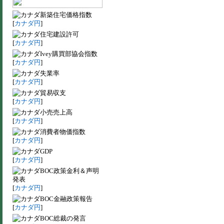
新築住宅価格指数
[
カナダ円
]
住宅建設許可
[
カナダ円
]
Ivey購買部協会指数
[
カナダ円
]
失業率
[
カナダ円
]
貿易収支
[
カナダ円
]
小売売上高
[
カナダ円
]
消費者物価指数
[
カナダ円
]
GDP
[
カナダ円
]
BOC政策金利＆声明
発表
[
カナダ円
]
BOC金融政策報告
[
カナダ円
]
BOC総裁の発言