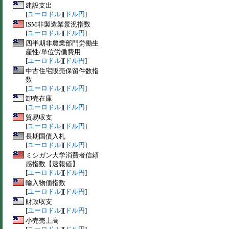
建設支出
[
ユーロドル
][
ドル円
]
ISM非製造業景況指数
[
ユーロドル
][
ドル円
]
四半期非農業部門労働生
産性/単位労働費用
[
ユーロドル
][
ドル円
]
中古住宅販売保留件数指
数
[
ユーロドル
][
ドル円
]
卸売在庫
[
ユーロドル
][
ドル円
]
貿易収支
[
ユーロドル
][
ドル円
]
長期国債入札
[
ユーロドル
][
ドル円
]
ミシガン大学消費者信頼
感指数【速報値】
[
ユーロドル
][
ドル円
]
輸入物価指数
[
ユーロドル
][
ドル円
]
財政収支
[
ユーロドル
][
ドル円
]
小売売上高