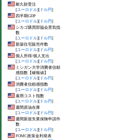
耐久財受注
[
ユーロドル
][
ドル円
]
四半期GDP
[
ユーロドル
][
ドル円
]
シカゴ購買部協会景気指
数
[
ユーロドル
][
ドル円
]
新築住宅販売件数
[
ユーロドル
][
ドル円
]
個人所得/個人支出
[
ユーロドル
][
ドル円
]
ミシガン大学消費者信頼
感指数【確報値】
[
ユーロドル
][
ドル円
]
消費者信頼感指数
[
ユーロドル
][
ドル円
]
雇用コスト指数
[
ユーロドル
][
ドル円
]
週間原油在庫
[
ユーロドル
][
ドル円
]
週間新規失業保険申請件
数
[
ユーロドル
][
ドル円
]
FOMC政策金利発表