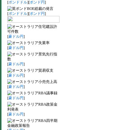
[
ポンドドル
][
ポンド円
]
BOE総裁の発言
[
ポンドドル
][
ポンド円
]
住宅建設許
可件数
[
豪ドル円
]
失業率
[
豪ドル円
]
景気先行指
数
[
豪ドル円
]
貿易収支
[
豪ドル円
]
小売売上高
[
豪ドル円
]
RBA議事録
[
豪ドル円
]
RBA政策金
利発表
[
豪ドル円
]
RBA四半期
金融政策報告