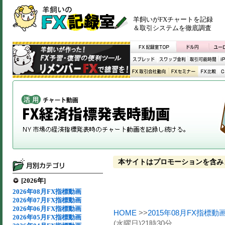
羊飼いがFXチャートを記録
＆取引システムを徹底調査
本サイトはプロモーションを含み
[2026年]
2026年08月FX指標動画
2026年07月FX指標動画
2026年06月FX指標動画
HOME
>>
2015年08月FX指標動
2026年05月FX指標動画
(水曜日)21時30分