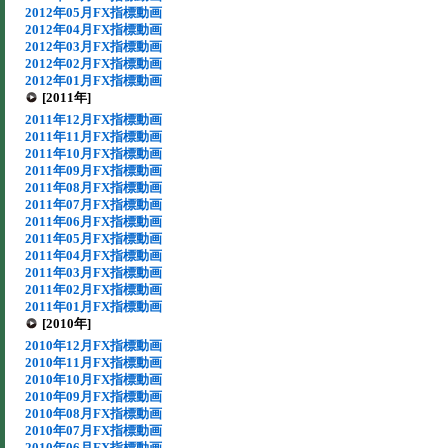
2012年05月FX指標動画
2012年04月FX指標動画
2012年03月FX指標動画
2012年02月FX指標動画
2012年01月FX指標動画
[2011年]
2011年12月FX指標動画
2011年11月FX指標動画
2011年10月FX指標動画
2011年09月FX指標動画
2011年08月FX指標動画
2011年07月FX指標動画
2011年06月FX指標動画
2011年05月FX指標動画
2011年04月FX指標動画
2011年03月FX指標動画
2011年02月FX指標動画
2011年01月FX指標動画
[2010年]
2010年12月FX指標動画
2010年11月FX指標動画
2010年10月FX指標動画
2010年09月FX指標動画
2010年08月FX指標動画
2010年07月FX指標動画
2010年06月FX指標動画