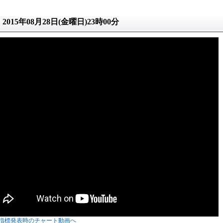
2015年08月28日(金曜日)23時00分
指標発表時のチャート動画へ