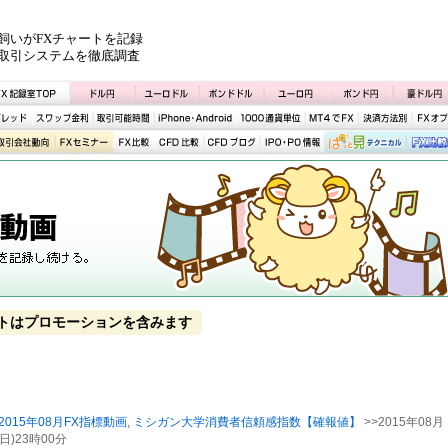
飼いがFXチャートを記録
取引システムを徹底調査
トはプロモーションを含みます
2015年08月FX指標動画
,
ミシガン大学消費者信頼感指数【確報値】
>>2015年08月
日)23時00分