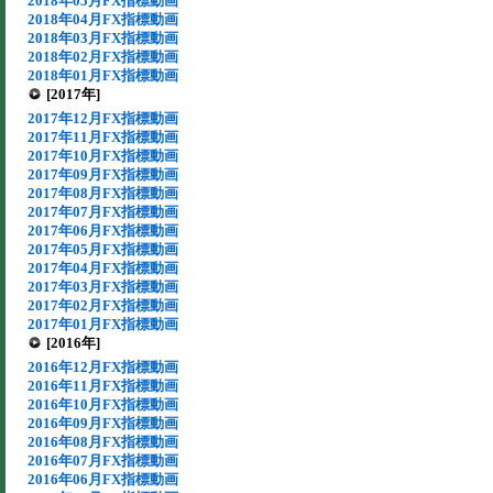
2018年05月FX指標動画
2018年04月FX指標動画
2018年03月FX指標動画
2018年02月FX指標動画
2018年01月FX指標動画
[2017年]
2017年12月FX指標動画
2017年11月FX指標動画
2017年10月FX指標動画
2017年09月FX指標動画
2017年08月FX指標動画
2017年07月FX指標動画
2017年06月FX指標動画
2017年05月FX指標動画
2017年04月FX指標動画
2017年03月FX指標動画
2017年02月FX指標動画
2017年01月FX指標動画
[2016年]
2016年12月FX指標動画
2016年11月FX指標動画
2016年10月FX指標動画
2016年09月FX指標動画
2016年08月FX指標動画
2016年07月FX指標動画
2016年06月FX指標動画