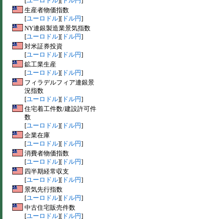
[
ユーロドル
][
ドル円
]
生産者物価指数
[
ユーロドル
][
ドル円
]
NY連銀製造業景気指数
[
ユーロドル
][
ドル円
]
対米証券投資
[
ユーロドル
][
ドル円
]
鉱工業生産
[
ユーロドル
][
ドル円
]
フィラデルフィア連銀景
況指数
[
ユーロドル
][
ドル円
]
住宅着工件数/建設許可件
数
[
ユーロドル
][
ドル円
]
企業在庫
[
ユーロドル
][
ドル円
]
消費者物価指数
[
ユーロドル
][
ドル円
]
四半期経常収支
[
ユーロドル
][
ドル円
]
景気先行指数
[
ユーロドル
][
ドル円
]
中古住宅販売件数
[
ユーロドル
][
ドル円
]