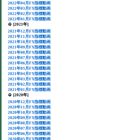
2022年04月FX指標動画
2022年03月FX指標動画
2022年02月FX指標動画
2022年01月FX指標動画
[2021年]
2021年12月FX指標動画
2021年11月FX指標動画
2021年10月FX指標動画
2021年09月FX指標動画
2021年08月FX指標動画
2021年07月FX指標動画
2021年06月FX指標動画
2021年05月FX指標動画
2021年04月FX指標動画
2021年03月FX指標動画
2021年02月FX指標動画
2021年01月FX指標動画
[2020年]
2020年12月FX指標動画
2020年11月FX指標動画
2020年10月FX指標動画
2020年09月FX指標動画
2020年08月FX指標動画
2020年07月FX指標動画
2020年06月FX指標動画
2020年05月FX指標動画