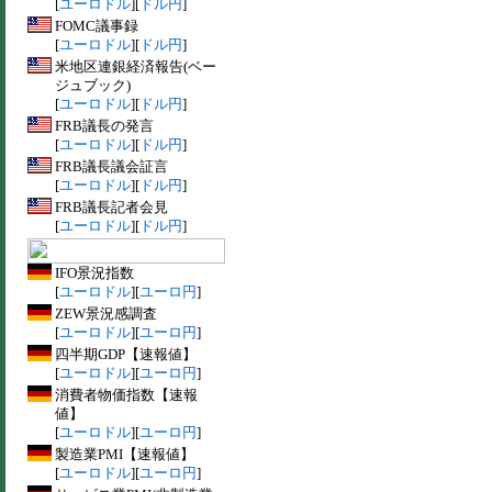
[
ユーロドル
][
ドル円
]
FOMC議事録
[
ユーロドル
][
ドル円
]
米地区連銀経済報告(ベー
ジュブック)
[
ユーロドル
][
ドル円
]
FRB議長の発言
[
ユーロドル
][
ドル円
]
FRB議長議会証言
[
ユーロドル
][
ドル円
]
FRB議長記者会見
[
ユーロドル
][
ドル円
]
IFO景況指数
[
ユーロドル
][
ユーロ円
]
ZEW景況感調査
[
ユーロドル
][
ユーロ円
]
四半期GDP【速報値】
[
ユーロドル
][
ユーロ円
]
消費者物価指数【速報
値】
[
ユーロドル
][
ユーロ円
]
製造業PMI【速報値】
[
ユーロドル
][
ユーロ円
]