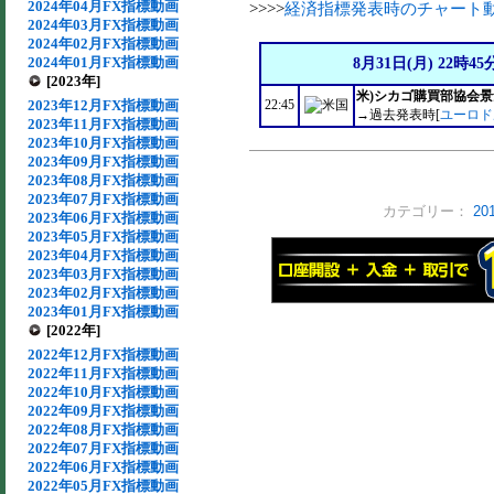
2024年04月FX指標動画
>>>>
経済指標発表時のチャート
2024年03月FX指標動画
2024年02月FX指標動画
2024年01月FX指標動画
8月31日(月) 22時45
[2023年]
米)シカゴ購買部協会
2023年12月FX指標動画
22:45
→過去発表時[
ユーロド
2023年11月FX指標動画
2023年10月FX指標動画
2023年09月FX指標動画
2023年08月FX指標動画
2023年07月FX指標動画
カテゴリー：
2
2023年06月FX指標動画
2023年05月FX指標動画
2023年04月FX指標動画
2023年03月FX指標動画
2023年02月FX指標動画
2023年01月FX指標動画
[2022年]
2022年12月FX指標動画
2022年11月FX指標動画
2022年10月FX指標動画
2022年09月FX指標動画
2022年08月FX指標動画
2022年07月FX指標動画
2022年06月FX指標動画
2022年05月FX指標動画