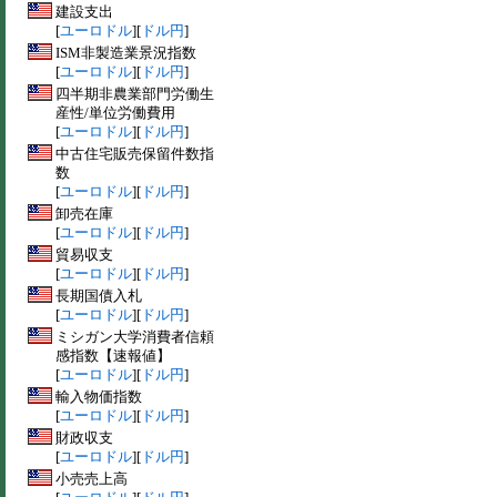
建設支出
[
ユーロドル
][
ドル円
]
ISM非製造業景況指数
[
ユーロドル
][
ドル円
]
四半期非農業部門労働生
産性/単位労働費用
[
ユーロドル
][
ドル円
]
中古住宅販売保留件数指
数
[
ユーロドル
][
ドル円
]
卸売在庫
[
ユーロドル
][
ドル円
]
貿易収支
[
ユーロドル
][
ドル円
]
長期国債入札
[
ユーロドル
][
ドル円
]
ミシガン大学消費者信頼
感指数【速報値】
[
ユーロドル
][
ドル円
]
輸入物価指数
[
ユーロドル
][
ドル円
]
財政収支
[
ユーロドル
][
ドル円
]
小売売上高