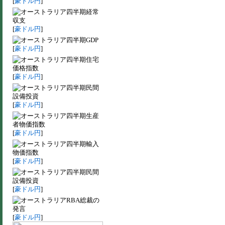
[
豪ドル円
]
四半期経常
収支
[
豪ドル円
]
四半期GDP
[
豪ドル円
]
四半期住宅
価格指数
[
豪ドル円
]
四半期民間
設備投資
[
豪ドル円
]
四半期生産
者物価指数
[
豪ドル円
]
四半期輸入
物価指数
[
豪ドル円
]
四半期民間
設備投資
[
豪ドル円
]
RBA総裁の
発言
[
豪ドル円
]