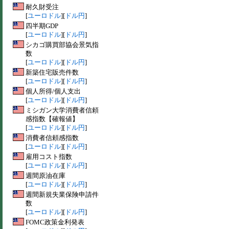
耐久財受注
[
ユーロドル
][
ドル円
]
四半期GDP
[
ユーロドル
][
ドル円
]
シカゴ購買部協会景気指
数
[
ユーロドル
][
ドル円
]
新築住宅販売件数
[
ユーロドル
][
ドル円
]
個人所得/個人支出
[
ユーロドル
][
ドル円
]
ミシガン大学消費者信頼
感指数【確報値】
[
ユーロドル
][
ドル円
]
消費者信頼感指数
[
ユーロドル
][
ドル円
]
雇用コスト指数
[
ユーロドル
][
ドル円
]
週間原油在庫
[
ユーロドル
][
ドル円
]
週間新規失業保険申請件
数
[
ユーロドル
][
ドル円
]
FOMC政策金利発表