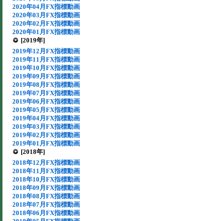
2020年04月FX指標動画
2020年03月FX指標動画
2020年02月FX指標動画
2020年01月FX指標動画
[2019年]
2019年12月FX指標動画
2019年11月FX指標動画
2019年10月FX指標動画
2019年09月FX指標動画
2019年08月FX指標動画
2019年07月FX指標動画
2019年06月FX指標動画
2019年05月FX指標動画
2019年04月FX指標動画
2019年03月FX指標動画
2019年02月FX指標動画
2019年01月FX指標動画
[2018年]
2018年12月FX指標動画
2018年11月FX指標動画
2018年10月FX指標動画
2018年09月FX指標動画
2018年08月FX指標動画
2018年07月FX指標動画
2018年06月FX指標動画