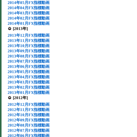
2014年05月FX指標動画
2014年04月FX指標動画
2014年03月FX指標動画
2014年02月FX指標動画
2014年01月FX指標動画
[2013年]
2013年12月FX指標動画
2013年11月FX指標動画
2013年10月FX指標動画
2013年09月FX指標動画
2013年08月FX指標動画
2013年07月FX指標動画
2013年06月FX指標動画
2013年05月FX指標動画
2013年04月FX指標動画
2013年03月FX指標動画
2013年02月FX指標動画
2013年01月FX指標動画
[2012年]
2012年12月FX指標動画
2012年11月FX指標動画
2012年10月FX指標動画
2012年09月FX指標動画
2012年08月FX指標動画
2012年07月FX指標動画
2012年06月FX指標動画