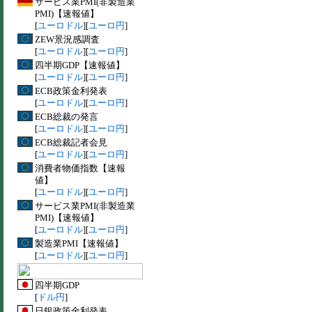
サービス業PMI(非製造業
PMI)【速報値】
[
ユーロドル
][
ユーロ円
]
ZEW景況感調査
[
ユーロドル
][
ユーロ円
]
四半期GDP【速報値】
[
ユーロドル
][
ユーロ円
]
ECB政策金利発表
[
ユーロドル
][
ユーロ円
]
ECB総裁の発言
[
ユーロドル
][
ユーロ円
]
ECB総裁記者会見
[
ユーロドル
][
ユーロ円
]
消費者物価指数【速報
値】
[
ユーロドル
][
ユーロ円
]
サービス業PMI(非製造業
PMI)【速報値】
[
ユーロドル
][
ユーロ円
]
製造業PMI【速報値】
[
ユーロドル
][
ユーロ円
]
四半期GDP
[
ドル円
]
日銀政策金利発表