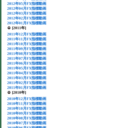
2012年05月FX指標動画
2012年04月FX指標動画
2012年03月FX指標動画
2012年02月FX指標動画
2012年01月FX指標動画
[2011年]
2011年12月FX指標動画
2011年11月FX指標動画
2011年10月FX指標動画
2011年09月FX指標動画
2011年08月FX指標動画
2011年07月FX指標動画
2011年06月FX指標動画
2011年05月FX指標動画
2011年04月FX指標動画
2011年03月FX指標動画
2011年02月FX指標動画
2011年01月FX指標動画
[2010年]
2010年12月FX指標動画
2010年11月FX指標動画
2010年10月FX指標動画
2010年09月FX指標動画
2010年08月FX指標動画
2010年07月FX指標動画
2010年06月FX指標動画