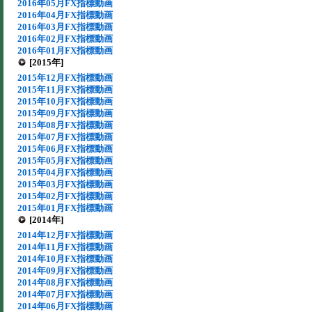
2016年05月FX指標動画
2016年04月FX指標動画
2016年03月FX指標動画
2016年02月FX指標動画
2016年01月FX指標動画
[2015年]
2015年12月FX指標動画
2015年11月FX指標動画
2015年10月FX指標動画
2015年09月FX指標動画
2015年08月FX指標動画
2015年07月FX指標動画
2015年06月FX指標動画
2015年05月FX指標動画
2015年04月FX指標動画
2015年03月FX指標動画
2015年02月FX指標動画
2015年01月FX指標動画
[2014年]
2014年12月FX指標動画
2014年11月FX指標動画
2014年10月FX指標動画
2014年09月FX指標動画
2014年08月FX指標動画
2014年07月FX指標動画
2014年06月FX指標動画