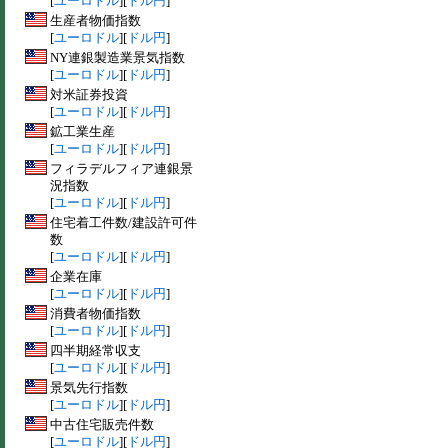
[
ユーロドル
][
ドル円
]
生産者物価指数
[
ユーロドル
][
ドル円
]
NY連銀製造業景気指数
[
ユーロドル
][
ドル円
]
対米証券投資
[
ユーロドル
][
ドル円
]
鉱工業生産
[
ユーロドル
][
ドル円
]
フィラデルフィア連銀景
況指数
[
ユーロドル
][
ドル円
]
住宅着工件数/建設許可件
数
[
ユーロドル
][
ドル円
]
企業在庫
[
ユーロドル
][
ドル円
]
消費者物価指数
[
ユーロドル
][
ドル円
]
四半期経常収支
[
ユーロドル
][
ドル円
]
景気先行指数
[
ユーロドル
][
ドル円
]
中古住宅販売件数
[
ユーロドル
][
ドル円
]