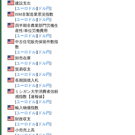
建設支出
[
ユーロドル
][
ドル円
]
ISM非製造業景況指数
[
ユーロドル
][
ドル円
]
四半期非農業部門労働生
産性/単位労働費用
[
ユーロドル
][
ドル円
]
中古住宅販売保留件数指
数
[
ユーロドル
][
ドル円
]
卸売在庫
[
ユーロドル
][
ドル円
]
貿易収支
[
ユーロドル
][
ドル円
]
長期国債入札
[
ユーロドル
][
ドル円
]
ミシガン大学消費者信頼
感指数【速報値】
[
ユーロドル
][
ドル円
]
輸入物価指数
[
ユーロドル
][
ドル円
]
財政収支
[
ユーロドル
][
ドル円
]
小売売上高