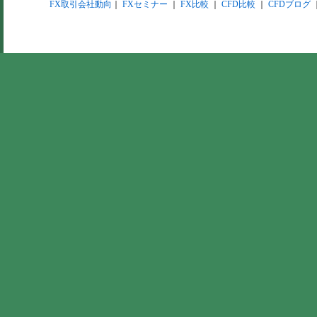
FX取引会社動向
｜
FXセミナー
｜
FX比較
｜
CFD比較
｜
CFDブログ