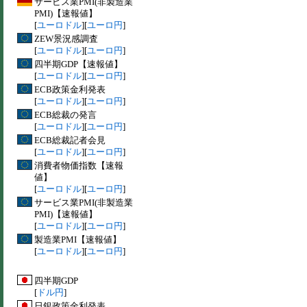
サービス業PMI(非製造業
PMI)【速報値】
[
ユーロドル
][
ユーロ円
]
ZEW景況感調査
[
ユーロドル
][
ユーロ円
]
四半期GDP【速報値】
[
ユーロドル
][
ユーロ円
]
ECB政策金利発表
[
ユーロドル
][
ユーロ円
]
ECB総裁の発言
[
ユーロドル
][
ユーロ円
]
ECB総裁記者会見
[
ユーロドル
][
ユーロ円
]
消費者物価指数【速報
値】
[
ユーロドル
][
ユーロ円
]
サービス業PMI(非製造業
PMI)【速報値】
[
ユーロドル
][
ユーロ円
]
製造業PMI【速報値】
[
ユーロドル
][
ユーロ円
]
四半期GDP
[
ドル円
]
日銀政策金利発表