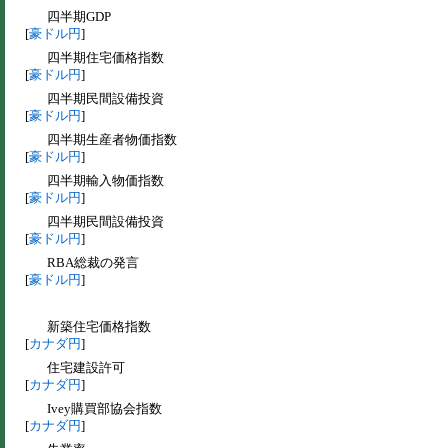
四半期GDP
[
豪ドル円
]
四半期住宅価格指数
[
豪ドル円
]
四半期民間設備投資
[
豪ドル円
]
四半期生産者物価指数
[
豪ドル円
]
四半期輸入物価指数
[
豪ドル円
]
四半期民間設備投資
[
豪ドル円
]
RBA総裁の発言
[
豪ドル円
]
新築住宅価格指数
[
カナダ円
]
住宅建設許可
[
カナダ円
]
Ivey購買部協会指数
[
カナダ円
]