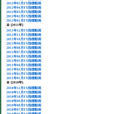
2012年05月FX指標動画
2012年04月FX指標動画
2012年03月FX指標動画
2012年02月FX指標動画
2012年01月FX指標動画
[2011年]
2011年12月FX指標動画
2011年11月FX指標動画
2011年10月FX指標動画
2011年09月FX指標動画
2011年08月FX指標動画
2011年07月FX指標動画
2011年06月FX指標動画
2011年05月FX指標動画
2011年04月FX指標動画
2011年03月FX指標動画
2011年02月FX指標動画
2011年01月FX指標動画
[2010年]
2010年12月FX指標動画
2010年11月FX指標動画
2010年10月FX指標動画
2010年09月FX指標動画
2010年08月FX指標動画
2010年07月FX指標動画
2010年06月FX指標動画