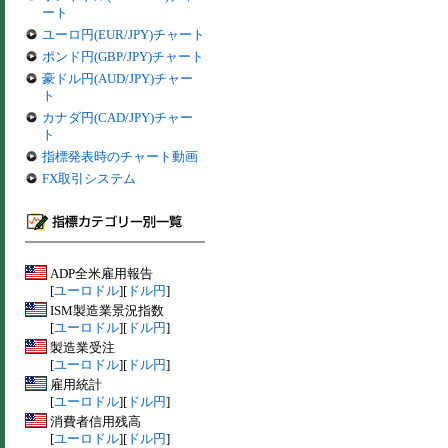
ート
ユーロ円(EUR/JPY)チャート
ポンド円(GBP/JPY)チャート
豪ドル円(AUD/JPY)チャー
ト
カナダ円(CAD/JPY)チャー
ト
指標発表時のチャート動画
FX取引システム
ADP全米雇用報告
[
ユーロドル
][
ドル円
]
ISM製造業景況指数
[
ユーロドル
][
ドル円
]
製造業受注
[
ユーロドル
][
ドル円
]
雇用統計
[
ユーロドル
][
ドル円
]
消費者信用残高
[
ユーロドル
][
ドル円
]