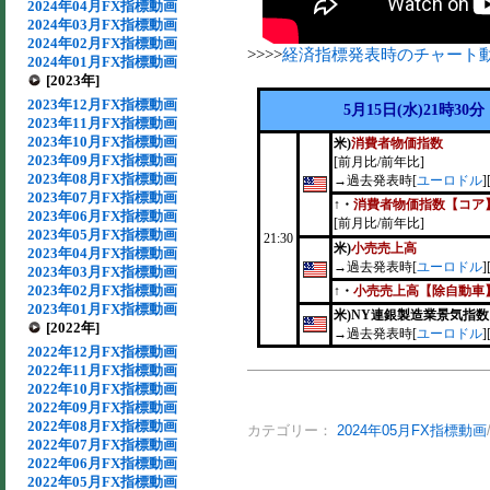
2024年04月FX指標動画
2024年03月FX指標動画
2024年02月FX指標動画
>>>>
経済指標発表時のチャート
2024年01月FX指標動画
[2023年]
2023年12月FX指標動画
5月15日(水)21時30分
2023年11月FX指標動画
2023年10月FX指標動画
米)
消費者物価指数
2023年09月FX指標動画
[前月比/前年比]
2023年08月FX指標動画
→過去発表時[
ユーロドル
]
2023年07月FX指標動画
↑・
消費者物価指数【コア
2023年06月FX指標動画
[前月比/前年比]
2023年05月FX指標動画
21:30
米)
小売売上高
2023年04月FX指標動画
→過去発表時[
ユーロドル
]
2023年03月FX指標動画
2023年02月FX指標動画
↑
・
小売売上高【除自動車
2023年01月FX指標動画
米)NY連銀製造業景気指数
[2022年]
→過去発表時[
ユーロドル
]
2022年12月FX指標動画
2022年11月FX指標動画
2022年10月FX指標動画
2022年09月FX指標動画
2022年08月FX指標動画
カテゴリー：
2024年05月FX指標動画
2022年07月FX指標動画
2022年06月FX指標動画
2022年05月FX指標動画