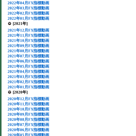
2022年04月FX指標動画
2022年03月FX指標動画
2022年02月FX指標動画
2022年01月FX指標動画
[2021年]
2021年12月FX指標動画
2021年11月FX指標動画
2021年10月FX指標動画
2021年09月FX指標動画
2021年08月FX指標動画
2021年07月FX指標動画
2021年06月FX指標動画
2021年05月FX指標動画
2021年04月FX指標動画
2021年03月FX指標動画
2021年02月FX指標動画
2021年01月FX指標動画
[2020年]
2020年12月FX指標動画
2020年11月FX指標動画
2020年10月FX指標動画
2020年09月FX指標動画
2020年08月FX指標動画
2020年07月FX指標動画
2020年06月FX指標動画
2020年05月FX指標動画