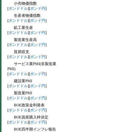
小売物価指数
[
ポンドドル
][
ポンド円
]
生産者物価指数
[
ポンドドル
][
ポンド円
]
鉱工業生産
[
ポンドドル
][
ポンド円
]
製造業生産高
[
ポンドドル
][
ポンド円
]
貿易収支
[
ポンドドル
][
ポンド円
]
サービス業PMI(非製造業
PMI)
[
ポンドドル
][
ポンド円
]
建設業PMI
[
ポンドドル
][
ポンド円
]
製造業PMI
[
ポンドドル
][
ポンド円
]
BOE政策金利発表
[
ポンドドル
][
ポンド円
]
BOE資産購入枠決定
[
ポンドドル
][
ポンド円
]
BOE四半期インフレ報告