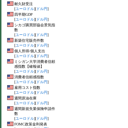
耐久財受注
[
ユーロドル
][
ドル円
]
四半期GDP
[
ユーロドル
][
ドル円
]
シカゴ購買部協会景気指
数
[
ユーロドル
][
ドル円
]
新築住宅販売件数
[
ユーロドル
][
ドル円
]
個人所得/個人支出
[
ユーロドル
][
ドル円
]
ミシガン大学消費者信頼
感指数【確報値】
[
ユーロドル
][
ドル円
]
消費者信頼感指数
[
ユーロドル
][
ドル円
]
雇用コスト指数
[
ユーロドル
][
ドル円
]
週間原油在庫
[
ユーロドル
][
ドル円
]
週間新規失業保険申請件
数
[
ユーロドル
][
ドル円
]
FOMC政策金利発表