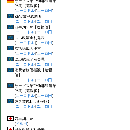
サービス業PMI(非製造業
PMI)【速報値】
[
ユーロドル
][
ユーロ円
]
ZEW景況感調査
[
ユーロドル
][
ユーロ円
]
四半期GDP【速報値】
[
ユーロドル
][
ユーロ円
]
ECB政策金利発表
[
ユーロドル
][
ユーロ円
]
ECB総裁の発言
[
ユーロドル
][
ユーロ円
]
ECB総裁記者会見
[
ユーロドル
][
ユーロ円
]
消費者物価指数【速報
値】
[
ユーロドル
][
ユーロ円
]
サービス業PMI(非製造業
PMI)【速報値】
[
ユーロドル
][
ユーロ円
]
製造業PMI【速報値】
[
ユーロドル
][
ユーロ円
]
四半期GDP
[
ドル円
]
日銀政策金利発表