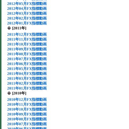
2012年05月FX指標動画
2012年04月FX指標動画
2012年03月FX指標動画
2012年02月FX指標動画
2012年01月FX指標動画
[2011年]
2011年12月FX指標動画
2011年11月FX指標動画
2011年10月FX指標動画
2011年09月FX指標動画
2011年08月FX指標動画
2011年07月FX指標動画
2011年06月FX指標動画
2011年05月FX指標動画
2011年04月FX指標動画
2011年03月FX指標動画
2011年02月FX指標動画
2011年01月FX指標動画
[2010年]
2010年12月FX指標動画
2010年11月FX指標動画
2010年10月FX指標動画
2010年09月FX指標動画
2010年08月FX指標動画
2010年07月FX指標動画
2010年06月FX指標動画