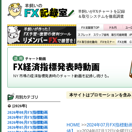
羊飼いがFXチャートを記録
＆取引システムを徹底調査
本サイトはプロモーションを含み
[2026年]
2026年08月FX指標動画
2026年07月FX指標動画
2026年06月FX指標動画
HOME
>>
2024年07月FX指標動
2026年05月FX指標動画
値】
>>2024年07月12日(金曜