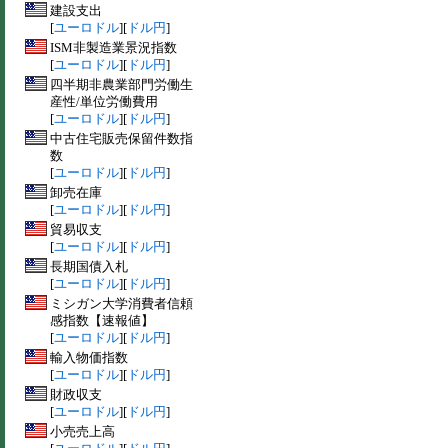
建設支出
[
ユーロドル
][
ドル円
]
ISM非製造業景況指数
[
ユーロドル
][
ドル円
]
四半期非農業部門労働生
産性/単位労働費用
[
ユーロドル
][
ドル円
]
中古住宅販売保留件数指
数
[
ユーロドル
][
ドル円
]
卸売在庫
[
ユーロドル
][
ドル円
]
貿易収支
[
ユーロドル
][
ドル円
]
長期国債入札
[
ユーロドル
][
ドル円
]
ミシガン大学消費者信頼
感指数【速報値】
[
ユーロドル
][
ドル円
]
輸入物価指数
[
ユーロドル
][
ドル円
]
財政収支
[
ユーロドル
][
ドル円
]
小売売上高