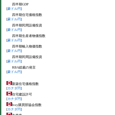
四半期GDP
[
豪ドル円
]
四半期住宅価格指数
[
豪ドル円
]
四半期民間設備投資
[
豪ドル円
]
四半期生産者物価指数
[
豪ドル円
]
四半期輸入物価指数
[
豪ドル円
]
四半期民間設備投資
[
豪ドル円
]
RBA総裁の発言
[
豪ドル円
]
新築住宅価格指数
[
カナダ円
]
住宅建設許可
[
カナダ円
]
Ivey購買部協会指数
[
カナダ円
]