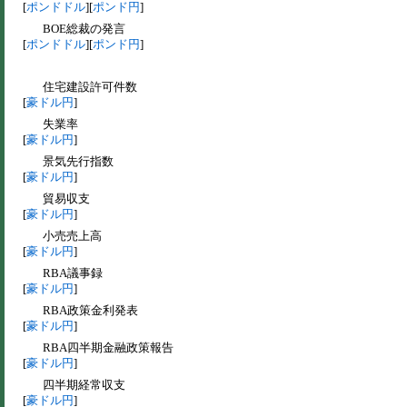
[
ポンドドル
][
ポンド円
]
BOE総裁の発言
[
ポンドドル
][
ポンド円
]
住宅建設許可件数
[
豪ドル円
]
失業率
[
豪ドル円
]
景気先行指数
[
豪ドル円
]
貿易収支
[
豪ドル円
]
小売売上高
[
豪ドル円
]
RBA議事録
[
豪ドル円
]
RBA政策金利発表
[
豪ドル円
]
RBA四半期金融政策報告
[
豪ドル円
]
四半期経常収支
[
豪ドル円
]