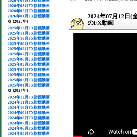
2026年04月FX指標動画
2026年03月FX指標動画
2026年02月FX指標動画
2024年07月12日
2026年01月FX指標動画
[2025年]
のFX動画
2025年12月FX指標動画
2025年11月FX指標動画
2025年10月FX指標動画
2025年09月FX指標動画
2025年08月FX指標動画
2025年07月FX指標動画
2025年06月FX指標動画
2025年05月FX指標動画
2025年04月FX指標動画
2025年03月FX指標動画
2025年02月FX指標動画
2025年01月FX指標動画
[2024年]
2024年12月FX指標動画
2024年11月FX指標動画
2024年10月FX指標動画
2024年09月FX指標動画
2024年08月FX指標動画
2024年07月FX指標動画
2024年06月FX指標動画
2024年05月FX指標動画