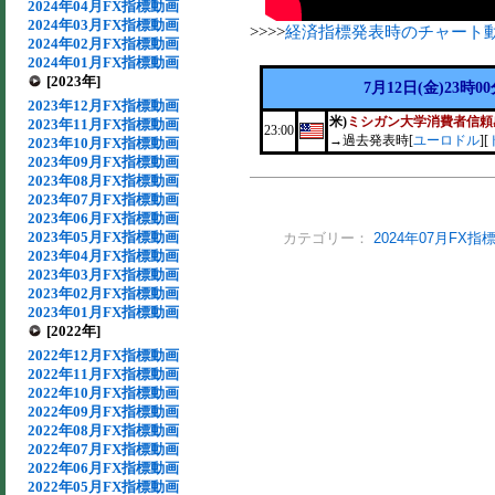
2024年04月FX指標動画
2024年03月FX指標動画
>>>>
経済指標発表時のチャート
2024年02月FX指標動画
2024年01月FX指標動画
[2023年]
7月12日(金)23時0
2023年12月FX指標動画
米)
ミシガン大学消費者信頼
2023年11月FX指標動画
23:00
→過去発表時[
ユーロドル
][
2023年10月FX指標動画
2023年09月FX指標動画
2023年08月FX指標動画
2023年07月FX指標動画
2023年06月FX指標動画
2023年05月FX指標動画
カテゴリー：
2024年07月FX指
2023年04月FX指標動画
2023年03月FX指標動画
2023年02月FX指標動画
2023年01月FX指標動画
[2022年]
2022年12月FX指標動画
2022年11月FX指標動画
2022年10月FX指標動画
2022年09月FX指標動画
2022年08月FX指標動画
2022年07月FX指標動画
2022年06月FX指標動画
2022年05月FX指標動画