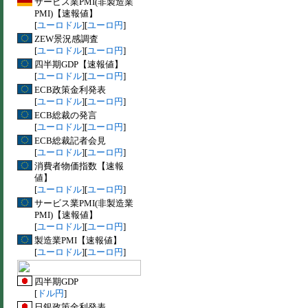
サービス業PMI(非製造業
PMI)【速報値】
[
ユーロドル
][
ユーロ円
]
ZEW景況感調査
[
ユーロドル
][
ユーロ円
]
四半期GDP【速報値】
[
ユーロドル
][
ユーロ円
]
ECB政策金利発表
[
ユーロドル
][
ユーロ円
]
ECB総裁の発言
[
ユーロドル
][
ユーロ円
]
ECB総裁記者会見
[
ユーロドル
][
ユーロ円
]
消費者物価指数【速報
値】
[
ユーロドル
][
ユーロ円
]
サービス業PMI(非製造業
PMI)【速報値】
[
ユーロドル
][
ユーロ円
]
製造業PMI【速報値】
[
ユーロドル
][
ユーロ円
]
四半期GDP
[
ドル円
]
日銀政策金利発表