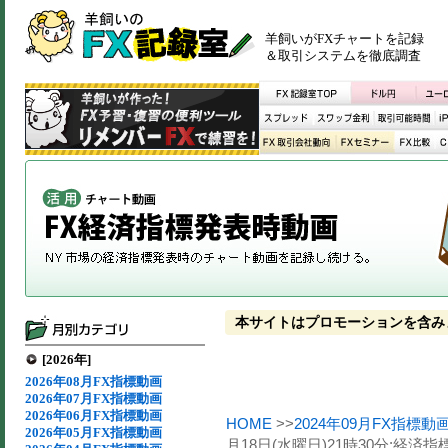
羊飼いがFXチャートを記録
＆取引システムを徹底調査
本サイトはプロモーションを含み
[2026年]
2026年08月FX指標動画
2026年07月FX指標動画
2026年06月FX指標動画
HOME
>>
2024年09月FX指標動
2026年05月FX指標動画
月18日(水曜日)21時30分:経済