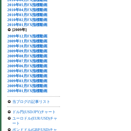
2010年05月FX指標動画
2010年04月FX指標動画
2010年03月FX指標動画
2010年02月FX指標動画
2010年01月FX指標動画
[2009年]
2009年12月FX指標動画
2009年11月FX指標動画
2009年10月FX指標動画
2009年09月FX指標動画
2009年08月FX指標動画
2009年07月FX指標動画
2009年06月FX指標動画
2009年05月FX指標動画
2009年04月FX指標動画
2009年03月FX指標動画
2009年02月FX指標動画
2009年01月FX指標動画
当ブログの記事リスト
ドル円(USD/JPY)チャート
ユーロドル(EUR/USD)チャ
ート
ポンドドル(GBP/USD)チャ