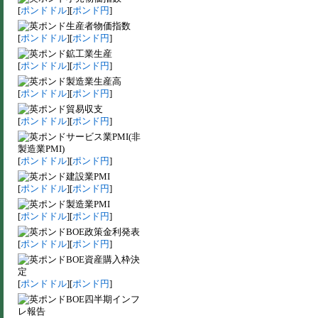
[
ポンドドル
][
ポンド円
]
生産者物価指数
[
ポンドドル
][
ポンド円
]
鉱工業生産
[
ポンドドル
][
ポンド円
]
製造業生産高
[
ポンドドル
][
ポンド円
]
貿易収支
[
ポンドドル
][
ポンド円
]
サービス業PMI(非
製造業PMI)
[
ポンドドル
][
ポンド円
]
建設業PMI
[
ポンドドル
][
ポンド円
]
製造業PMI
[
ポンドドル
][
ポンド円
]
BOE政策金利発表
[
ポンドドル
][
ポンド円
]
BOE資産購入枠決
定
[
ポンドドル
][
ポンド円
]
BOE四半期インフ
レ報告