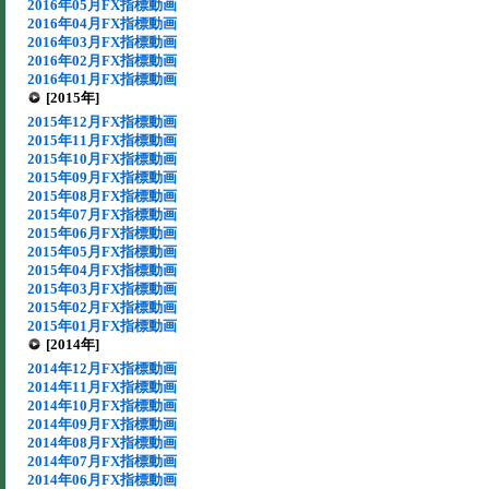
2016年05月FX指標動画
2016年04月FX指標動画
2016年03月FX指標動画
2016年02月FX指標動画
2016年01月FX指標動画
[2015年]
2015年12月FX指標動画
2015年11月FX指標動画
2015年10月FX指標動画
2015年09月FX指標動画
2015年08月FX指標動画
2015年07月FX指標動画
2015年06月FX指標動画
2015年05月FX指標動画
2015年04月FX指標動画
2015年03月FX指標動画
2015年02月FX指標動画
2015年01月FX指標動画
[2014年]
2014年12月FX指標動画
2014年11月FX指標動画
2014年10月FX指標動画
2014年09月FX指標動画
2014年08月FX指標動画
2014年07月FX指標動画
2014年06月FX指標動画