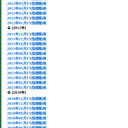
2012年05月FX指標動画
2012年04月FX指標動画
2012年03月FX指標動画
2012年02月FX指標動画
2012年01月FX指標動画
[2011年]
2011年12月FX指標動画
2011年11月FX指標動画
2011年10月FX指標動画
2011年09月FX指標動画
2011年08月FX指標動画
2011年07月FX指標動画
2011年06月FX指標動画
2011年05月FX指標動画
2011年04月FX指標動画
2011年03月FX指標動画
2011年02月FX指標動画
2011年01月FX指標動画
[2010年]
2010年12月FX指標動画
2010年11月FX指標動画
2010年10月FX指標動画
2010年09月FX指標動画
2010年08月FX指標動画
2010年07月FX指標動画
2010年06月FX指標動画