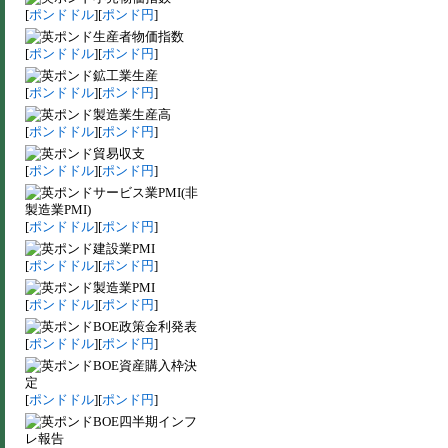
[
ポンドドル
][
ポンド円
]
生産者物価指数
[
ポンドドル
][
ポンド円
]
鉱工業生産
[
ポンドドル
][
ポンド円
]
製造業生産高
[
ポンドドル
][
ポンド円
]
貿易収支
[
ポンドドル
][
ポンド円
]
サービス業PMI(非
製造業PMI)
[
ポンドドル
][
ポンド円
]
建設業PMI
[
ポンドドル
][
ポンド円
]
製造業PMI
[
ポンドドル
][
ポンド円
]
BOE政策金利発表
[
ポンドドル
][
ポンド円
]
BOE資産購入枠決
定
[
ポンドドル
][
ポンド円
]
BOE四半期インフ
レ報告