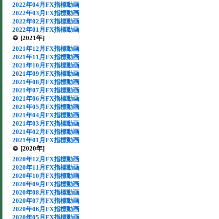
2022年04月FX指標動画
2022年03月FX指標動画
2022年02月FX指標動画
2022年01月FX指標動画
[2021年]
2021年12月FX指標動画
2021年11月FX指標動画
2021年10月FX指標動画
2021年09月FX指標動画
2021年08月FX指標動画
2021年07月FX指標動画
2021年06月FX指標動画
2021年05月FX指標動画
2021年04月FX指標動画
2021年03月FX指標動画
2021年02月FX指標動画
2021年01月FX指標動画
[2020年]
2020年12月FX指標動画
2020年11月FX指標動画
2020年10月FX指標動画
2020年09月FX指標動画
2020年08月FX指標動画
2020年07月FX指標動画
2020年06月FX指標動画
2020年05月FX指標動画