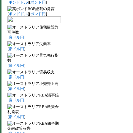
[
ポンドドル
][
ポンド円
]
BOE総裁の発言
[
ポンドドル
][
ポンド円
]
住宅建設許
可件数
[
豪ドル円
]
失業率
[
豪ドル円
]
景気先行指
数
[
豪ドル円
]
貿易収支
[
豪ドル円
]
小売売上高
[
豪ドル円
]
RBA議事録
[
豪ドル円
]
RBA政策金
利発表
[
豪ドル円
]
RBA四半期
金融政策報告