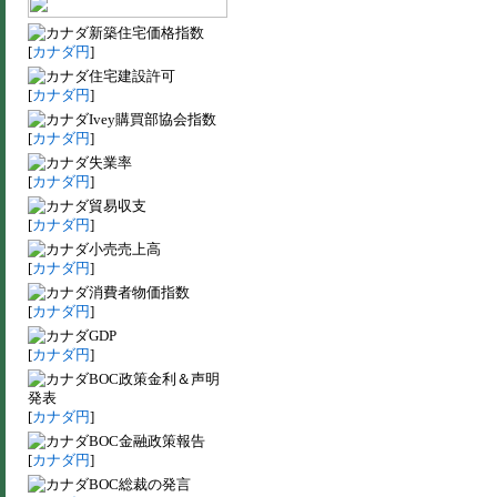
新築住宅価格指数
[
カナダ円
]
住宅建設許可
[
カナダ円
]
Ivey購買部協会指数
[
カナダ円
]
失業率
[
カナダ円
]
貿易収支
[
カナダ円
]
小売売上高
[
カナダ円
]
消費者物価指数
[
カナダ円
]
GDP
[
カナダ円
]
BOC政策金利＆声明
発表
[
カナダ円
]
BOC金融政策報告
[
カナダ円
]
BOC総裁の発言