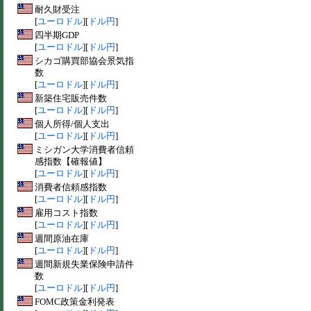
耐久財受注
[
ユーロドル
][
ドル円
]
四半期GDP
[
ユーロドル
][
ドル円
]
シカゴ購買部協会景気指
数
[
ユーロドル
][
ドル円
]
新築住宅販売件数
[
ユーロドル
][
ドル円
]
個人所得/個人支出
[
ユーロドル
][
ドル円
]
ミシガン大学消費者信頼
感指数【確報値】
[
ユーロドル
][
ドル円
]
消費者信頼感指数
[
ユーロドル
][
ドル円
]
雇用コスト指数
[
ユーロドル
][
ドル円
]
週間原油在庫
[
ユーロドル
][
ドル円
]
週間新規失業保険申請件
数
[
ユーロドル
][
ドル円
]
FOMC政策金利発表