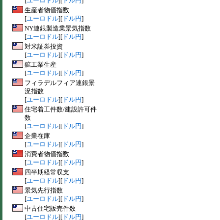
[
ユーロドル
][
ドル円
]
生産者物価指数
[
ユーロドル
][
ドル円
]
NY連銀製造業景気指数
[
ユーロドル
][
ドル円
]
対米証券投資
[
ユーロドル
][
ドル円
]
鉱工業生産
[
ユーロドル
][
ドル円
]
フィラデルフィア連銀景
況指数
[
ユーロドル
][
ドル円
]
住宅着工件数/建設許可件
数
[
ユーロドル
][
ドル円
]
企業在庫
[
ユーロドル
][
ドル円
]
消費者物価指数
[
ユーロドル
][
ドル円
]
四半期経常収支
[
ユーロドル
][
ドル円
]
景気先行指数
[
ユーロドル
][
ドル円
]
中古住宅販売件数
[
ユーロドル
][
ドル円
]