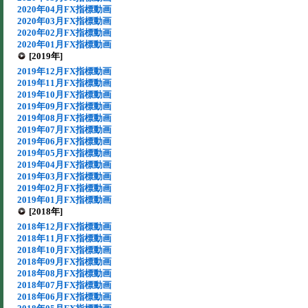
2020年04月FX指標動画
2020年03月FX指標動画
2020年02月FX指標動画
2020年01月FX指標動画
[2019年]
2019年12月FX指標動画
2019年11月FX指標動画
2019年10月FX指標動画
2019年09月FX指標動画
2019年08月FX指標動画
2019年07月FX指標動画
2019年06月FX指標動画
2019年05月FX指標動画
2019年04月FX指標動画
2019年03月FX指標動画
2019年02月FX指標動画
2019年01月FX指標動画
[2018年]
2018年12月FX指標動画
2018年11月FX指標動画
2018年10月FX指標動画
2018年09月FX指標動画
2018年08月FX指標動画
2018年07月FX指標動画
2018年06月FX指標動画