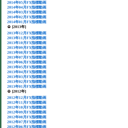
2014年05月FX指標動画
2014年04月FX指標動画
2014年03月FX指標動画
2014年02月FX指標動画
2014年01月FX指標動画
[2013年]
2013年12月FX指標動画
2013年11月FX指標動画
2013年10月FX指標動画
2013年09月FX指標動画
2013年08月FX指標動画
2013年07月FX指標動画
2013年06月FX指標動画
2013年05月FX指標動画
2013年04月FX指標動画
2013年03月FX指標動画
2013年02月FX指標動画
2013年01月FX指標動画
[2012年]
2012年12月FX指標動画
2012年11月FX指標動画
2012年10月FX指標動画
2012年09月FX指標動画
2012年08月FX指標動画
2012年07月FX指標動画
2012年06月FX指標動画