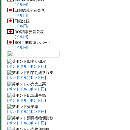
[
ドル円
]
日銀総裁記者会見
[
ドル円
]
日銀短観
[
ドル円
]
BOJ議事要旨公表
[
ドル円
]
BOJ半期展望レポート
[
ドル円
]
四半期GDP
[
ポンドドル
][
ポンド円
]
四半期経常収支
[
ポンドドル
][
ポンド円
]
小売売上高
[
ポンドドル
][
ポンド円
]
BOE議事録
[
ポンドドル
][
ポンド円
]
失業率
[
ポンドドル
][
ポンド円
]
消費者物価指数
[
ポンドドル
][
ポンド円
]
小売物価指数