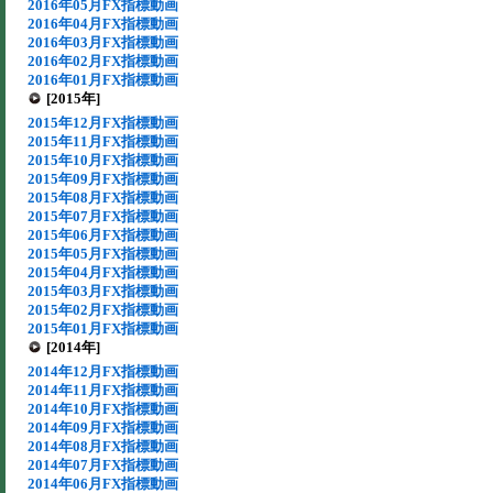
2016年05月FX指標動画
2016年04月FX指標動画
2016年03月FX指標動画
2016年02月FX指標動画
2016年01月FX指標動画
[2015年]
2015年12月FX指標動画
2015年11月FX指標動画
2015年10月FX指標動画
2015年09月FX指標動画
2015年08月FX指標動画
2015年07月FX指標動画
2015年06月FX指標動画
2015年05月FX指標動画
2015年04月FX指標動画
2015年03月FX指標動画
2015年02月FX指標動画
2015年01月FX指標動画
[2014年]
2014年12月FX指標動画
2014年11月FX指標動画
2014年10月FX指標動画
2014年09月FX指標動画
2014年08月FX指標動画
2014年07月FX指標動画
2014年06月FX指標動画