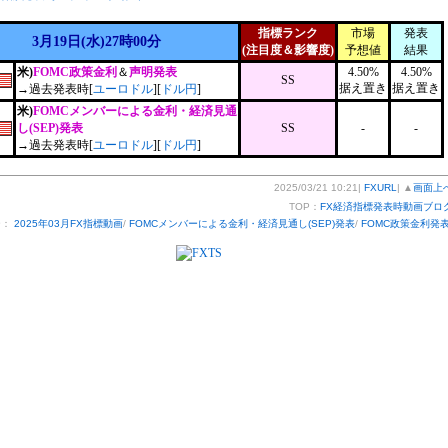
指標ランク
市場
発表
3月19日(水)27時00分
(注目度＆影響度)
予想値
結果
米)
FOMC政策金利
＆
声明発表
4.50%
4.50%
SS
据え置き
据え置き
→過去発表時[
ユーロドル
][
ドル円
]
米)
FOMCメンバーによる金利・経済見通
し(SEP)発表
SS
-
-
→過去発表時[
ユーロドル
][
ドル円
]
2025/03/21 10:21|
FXURL
| ▲
画面上
TOP：
FX経済指標発表時動画ブロ
ー：
2025年03月FX指標動画
/
FOMCメンバーによる金利・経済見通し(SEP)発表
/
FOMC政策金利発