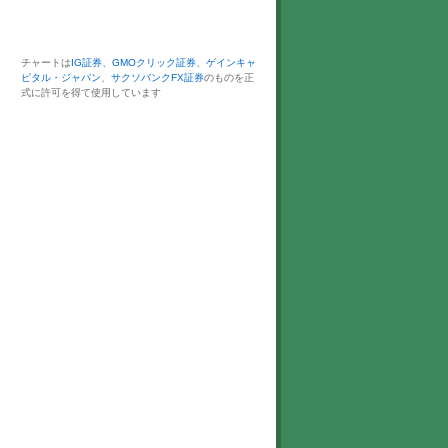
チャートは
IG証券
、
GMOクリック証券
、
ゲインキャ
ピタル・ジャパン
、
サクソバンクFX証券
のものを正
式に許可を得て使用しています