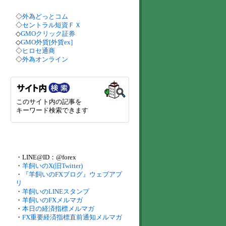
◇
外為どっとコム
◇
セントラル短資ＦＸ
◇
GMOクリック証券
◇
GMO外貨[外貨ex]
◇
ヒロセ通商
◇
外為オンライン
このサイト内の記事を
キーワード検索できます
・LINE@ID：@forex
・
羊飼いのX(旧Twitter)
・
『羊飼いのFXブログ』ウェブアプ
リ
・
羊飼いのLINEスタンプ
・
羊飼いのFXメルマガ
・
本日の経済指標メルマガ
・
FX重要経済指標直前通知メルマガ