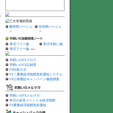
夏時間バージョ
冬時間バージョ
ン
ン
零式フリー版
零式羊飼い版
壱式フリー版
new
羊飼いのFXブログ
羊飼いのFX記録室
FX比較ロボ
FX！重要経済指標直前通知システム
FX口座開設キャンペーン徹底調査
羊飼いのFXメルマガ
本日の必見イベント＆経済指標
FX重要経済指標直前通知