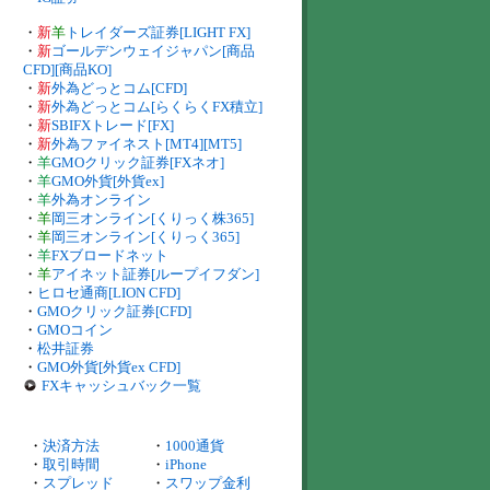
・
新
羊
トレイダーズ証券[LIGHT FX]
・
新
ゴールデンウェイジャパン[商品
CFD][商品KO]
・
新
外為どっとコム[CFD]
・
新
外為どっとコム[らくらくFX積立]
・
新
SBIFXトレード[FX]
・
新
外為ファイネスト[MT4][MT5]
・
羊
GMOクリック証券[FXネオ]
・
羊
GMO外貨[外貨ex]
・
羊
外為オンライン
・
羊
岡三オンライン[くりっく株365]
・
羊
岡三オンライン[くりっく365]
・
羊
FXブロードネット
・
羊
アイネット証券[ループイフダン]
・
ヒロセ通商[LION CFD]
・
GMOクリック証券[CFD]
・
GMOコイン
・
松井証券
・
GMO外貨[外貨ex CFD]
FXキャッシュバック一覧
・
決済方法
・
1000通貨
・
取引時間
・
iPhone
・
スプレッド
・
スワップ金利