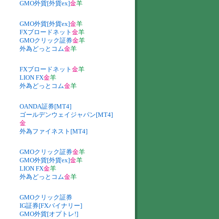
GMO外貨[外貨ex]
金
羊
GMO外貨[外貨ex]
金
羊
FXブロードネット
金
羊
GMOクリック証券
金
羊
外為どっとコム
金
羊
FXブロードネット
金
羊
LION FX
金
羊
外為どっとコム
金
羊
OANDA証券[MT4]
ゴールデンウェイジャパン[MT4]
金
外為ファイネスト[MT4]
GMOクリック証券
金
羊
GMO外貨[外貨ex]
金
羊
LION FX
金
羊
外為どっとコム
金
羊
GMOクリック証券
IG証券[FXバイナリー]
GMO外貨[オプトレ!]