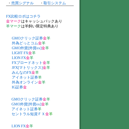
・
売買シグナル
・
取引システム
FX比較ロボはコチラ
金マーク
はキャッシュバックあり
羊マーク
は羊飼い限定特典あり
GMOクリック証券
金
羊
外為どっとコム
金
羊
GMO外貨[外貨ex]
金
羊
LIGHT FX
金
羊
LION FX
金
羊
FXブロードネット
金
羊
JFX[マトリックス]
金
羊
みんなのFX
金
羊
アイネット証券
羊
外為オンライン
金
羊
IG証券
金
GMOクリック証券
金
羊
GMO外貨[外貨ex]
金
羊
アイネット証券
羊
セントラル短資ＦＸ
金
羊
LION FX
金
羊