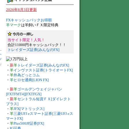
2026年8月3日更新
FXキャッシュバックお得順
羊マーク
は羊飼いＦＸ限定特典
当サイト限定！人気！
合計11000円キャッシュバック！！
トレイダーズ証券[みんなのFX]
へ
グ
表
/
・
新
羊
トレイダーズ証券[みんなのFX]
・
羊
インヴァスト証券[トライオートFX]
・
羊
外為どっとコム
・
羊
ヒロセ通商[LION FX]
・
新
羊
ゴールデンウェイジャパン
[FXTFMT4][FXTFGX]
・
新
羊
セントラル短資ＦＸ[ダイレクト
プラス]
・
羊
JFX[マトリックス]
・
羊
三菱UFJ eスマート証券[三菱UFJ eス
マートFX]
・
羊
Plus500JP証券[FX]
・
IG証券