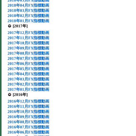
2018年05月FX指標動画
2018年04月FX指標動画
2018年03月FX指標動画
2018年02月FX指標動画
2018年01月FX指標動画
[2017年]
2017年12月FX指標動画
2017年11月FX指標動画
2017年10月FX指標動画
2017年09月FX指標動画
2017年08月FX指標動画
2017年07月FX指標動画
2017年06月FX指標動画
2017年05月FX指標動画
2017年04月FX指標動画
2017年03月FX指標動画
2017年02月FX指標動画
2017年01月FX指標動画
[2016年]
2016年12月FX指標動画
2016年11月FX指標動画
2016年10月FX指標動画
2016年09月FX指標動画
2016年08月FX指標動画
2016年07月FX指標動画
2016年06月FX指標動画