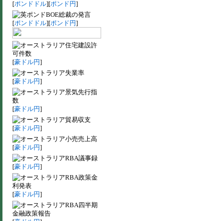
[
ポンドドル
][
ポンド円
]
BOE総裁の発言
[
ポンドドル
][
ポンド円
]
住宅建設許
可件数
[
豪ドル円
]
失業率
[
豪ドル円
]
景気先行指
数
[
豪ドル円
]
貿易収支
[
豪ドル円
]
小売売上高
[
豪ドル円
]
RBA議事録
[
豪ドル円
]
RBA政策金
利発表
[
豪ドル円
]
RBA四半期
金融政策報告