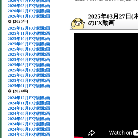
2026年04月FX指標動画
2026年03月FX指標動画
2026年02月FX指標動画
2025年03月27日
2026年01月FX指標動画
[2025年]
のFX動画
2025年12月FX指標動画
2025年11月FX指標動画
2025年10月FX指標動画
2025年09月FX指標動画
2025年08月FX指標動画
2025年07月FX指標動画
2025年06月FX指標動画
2025年05月FX指標動画
2025年04月FX指標動画
2025年03月FX指標動画
2025年02月FX指標動画
2025年01月FX指標動画
[2024年]
2024年12月FX指標動画
2024年11月FX指標動画
2024年10月FX指標動画
2024年09月FX指標動画
2024年08月FX指標動画
2024年07月FX指標動画
2024年06月FX指標動画
2024年05月FX指標動画