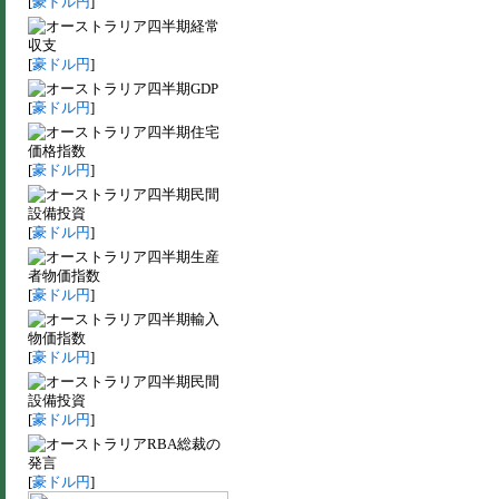
[
豪ドル円
]
四半期経常
収支
[
豪ドル円
]
四半期GDP
[
豪ドル円
]
四半期住宅
価格指数
[
豪ドル円
]
四半期民間
設備投資
[
豪ドル円
]
四半期生産
者物価指数
[
豪ドル円
]
四半期輸入
物価指数
[
豪ドル円
]
四半期民間
設備投資
[
豪ドル円
]
RBA総裁の
発言
[
豪ドル円
]