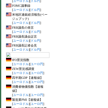
[
ユーロドル
][
ドル円
]
FOMC議事録
[
ユーロドル
][
ドル円
]
米地区連銀経済報告(ベー
ジュブック)
[
ユーロドル
][
ドル円
]
FRB議長の発言
[
ユーロドル
][
ドル円
]
FRB議長議会証言
[
ユーロドル
][
ドル円
]
FRB議長記者会見
[
ユーロドル
][
ドル円
]
IFO景況指数
[
ユーロドル
][
ユーロ円
]
ZEW景況感調査
[
ユーロドル
][
ユーロ円
]
四半期GDP【速報値】
[
ユーロドル
][
ユーロ円
]
消費者物価指数【速報
値】
[
ユーロドル
][
ユーロ円
]
製造業PMI【速報値】
[
ユーロドル
][
ユーロ円
]