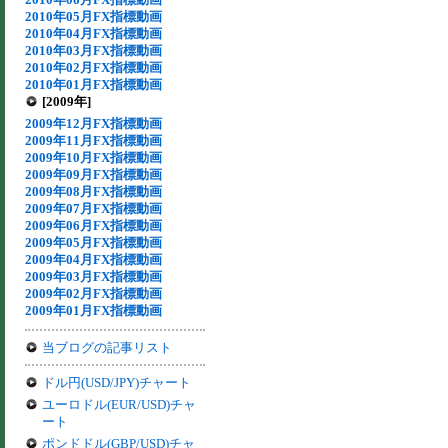
2010年05月FX指標動画
2010年04月FX指標動画
2010年03月FX指標動画
2010年02月FX指標動画
2010年01月FX指標動画
[2009年]
2009年12月FX指標動画
2009年11月FX指標動画
2009年10月FX指標動画
2009年09月FX指標動画
2009年08月FX指標動画
2009年07月FX指標動画
2009年06月FX指標動画
2009年05月FX指標動画
2009年04月FX指標動画
2009年03月FX指標動画
2009年02月FX指標動画
2009年01月FX指標動画
当ブログの記事リスト
ドル円(USD/JPY)チャート
ユーロドル(EUR/USD)チャ
ート
ポンドドル(GBP/USD)チャ