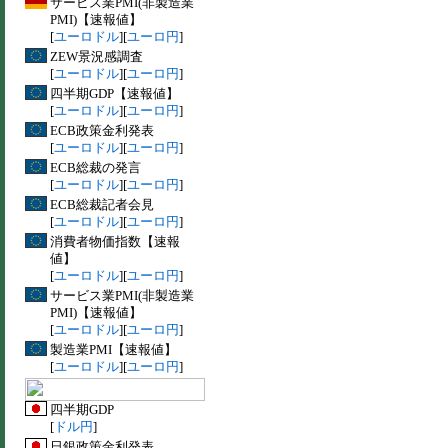
サービス業PMI(非製造業
PMI)【速報値】
[
ユーロドル
][
ユーロ円
]
ZEW景況感調査
[
ユーロドル
][
ユーロ円
]
四半期GDP【速報値】
[
ユーロドル
][
ユーロ円
]
ECB政策金利発表
[
ユーロドル
][
ユーロ円
]
ECB総裁の発言
[
ユーロドル
][
ユーロ円
]
ECB総裁記者会見
[
ユーロドル
][
ユーロ円
]
消費者物価指数【速報
値】
[
ユーロドル
][
ユーロ円
]
サービス業PMI(非製造業
PMI)【速報値】
[
ユーロドル
][
ユーロ円
]
製造業PMI【速報値】
[
ユーロドル
][
ユーロ円
]
四半期GDP
[
ドル円
]
日銀政策金利発表