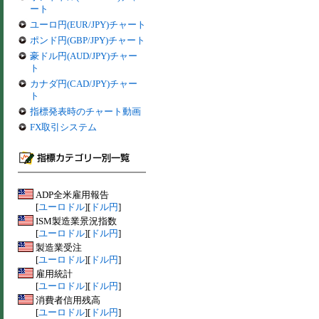
ート
ユーロ円(EUR/JPY)チャート
ポンド円(GBP/JPY)チャート
豪ドル円(AUD/JPY)チャー
ト
カナダ円(CAD/JPY)チャー
ト
指標発表時のチャート動画
FX取引システム
ADP全米雇用報告
[
ユーロドル
][
ドル円
]
ISM製造業景況指数
[
ユーロドル
][
ドル円
]
製造業受注
[
ユーロドル
][
ドル円
]
雇用統計
[
ユーロドル
][
ドル円
]
消費者信用残高
[
ユーロドル
][
ドル円
]