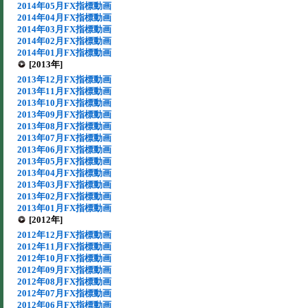
2014年05月FX指標動画
2014年04月FX指標動画
2014年03月FX指標動画
2014年02月FX指標動画
2014年01月FX指標動画
[2013年]
2013年12月FX指標動画
2013年11月FX指標動画
2013年10月FX指標動画
2013年09月FX指標動画
2013年08月FX指標動画
2013年07月FX指標動画
2013年06月FX指標動画
2013年05月FX指標動画
2013年04月FX指標動画
2013年03月FX指標動画
2013年02月FX指標動画
2013年01月FX指標動画
[2012年]
2012年12月FX指標動画
2012年11月FX指標動画
2012年10月FX指標動画
2012年09月FX指標動画
2012年08月FX指標動画
2012年07月FX指標動画
2012年06月FX指標動画