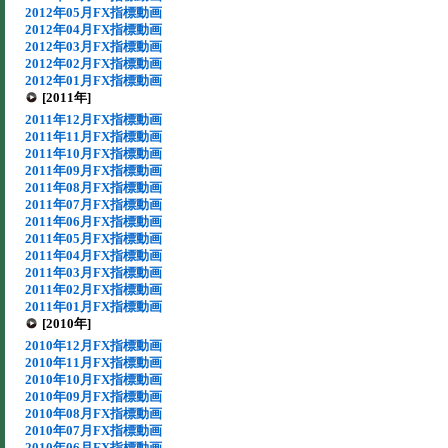
2012年05月FX指標動画
2012年04月FX指標動画
2012年03月FX指標動画
2012年02月FX指標動画
2012年01月FX指標動画
[2011年]
2011年12月FX指標動画
2011年11月FX指標動画
2011年10月FX指標動画
2011年09月FX指標動画
2011年08月FX指標動画
2011年07月FX指標動画
2011年06月FX指標動画
2011年05月FX指標動画
2011年04月FX指標動画
2011年03月FX指標動画
2011年02月FX指標動画
2011年01月FX指標動画
[2010年]
2010年12月FX指標動画
2010年11月FX指標動画
2010年10月FX指標動画
2010年09月FX指標動画
2010年08月FX指標動画
2010年07月FX指標動画
2010年06月FX指標動画