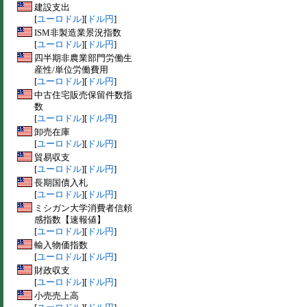
建設支出
[
ユーロドル
][
ドル円
]
ISM非製造業景況指数
[
ユーロドル
][
ドル円
]
四半期非農業部門労働生
産性/単位労働費用
[
ユーロドル
][
ドル円
]
中古住宅販売保留件数指
数
[
ユーロドル
][
ドル円
]
卸売在庫
[
ユーロドル
][
ドル円
]
貿易収支
[
ユーロドル
][
ドル円
]
長期国債入札
[
ユーロドル
][
ドル円
]
ミシガン大学消費者信頼
感指数【速報値】
[
ユーロドル
][
ドル円
]
輸入物価指数
[
ユーロドル
][
ドル円
]
財政収支
[
ユーロドル
][
ドル円
]
小売売上高