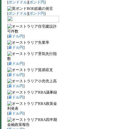
[
ポンドドル
][
ポンド円
]
BOE総裁の発言
[
ポンドドル
][
ポンド円
]
住宅建設許
可件数
[
豪ドル円
]
失業率
[
豪ドル円
]
景気先行指
数
[
豪ドル円
]
貿易収支
[
豪ドル円
]
小売売上高
[
豪ドル円
]
RBA議事録
[
豪ドル円
]
RBA政策金
利発表
[
豪ドル円
]
RBA四半期
金融政策報告