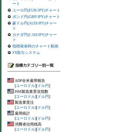
ート
ユーロ円(EUR/JPY)チャート
ポンド円(GBP/JPY)チャート
豪ドル円(AUD/JPY)チャー
ト
カナダ円(CAD/JPY)チャー
ト
指標発表時のチャート動画
FX取引システム
ADP全米雇用報告
[
ユーロドル
][
ドル円
]
ISM製造業景況指数
[
ユーロドル
][
ドル円
]
製造業受注
[
ユーロドル
][
ドル円
]
雇用統計
[
ユーロドル
][
ドル円
]
消費者信用残高
[
ユーロドル
][
ドル円
]