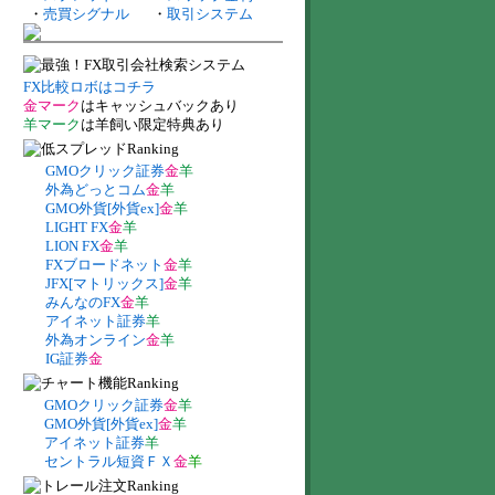
・
売買シグナル
・
取引システム
FX比較ロボはコチラ
金マーク
はキャッシュバックあり
羊マーク
は羊飼い限定特典あり
GMOクリック証券
金
羊
外為どっとコム
金
羊
GMO外貨[外貨ex]
金
羊
LIGHT FX
金
羊
LION FX
金
羊
FXブロードネット
金
羊
JFX[マトリックス]
金
羊
みんなのFX
金
羊
アイネット証券
羊
外為オンライン
金
羊
IG証券
金
GMOクリック証券
金
羊
GMO外貨[外貨ex]
金
羊
アイネット証券
羊
セントラル短資ＦＸ
金
羊