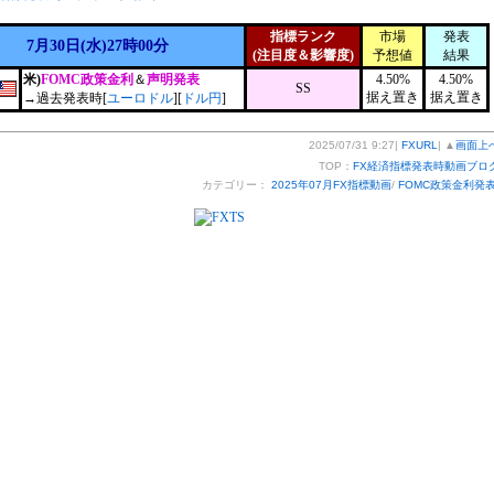
指標ランク
市場
発表
7月30日(水)27時00分
(注目度＆影響度)
予想値
結果
米)
FOMC政策金利
＆
声明発表
4.50%
4.50%
SS
据え置き
据え置き
→過去発表時[
ユーロドル
][
ドル円
]
2025/07/31 9:27|
FXURL
| ▲
画面上
TOP：
FX経済指標発表時動画ブロ
カテゴリー：
2025年07月FX指標動画
/
FOMC政策金利発