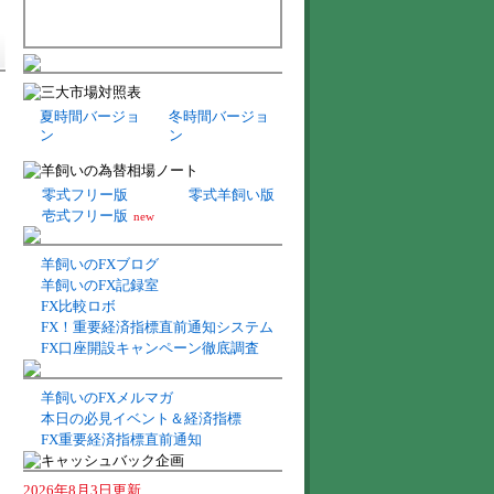
夏時間バージョ
冬時間バージョ
ン
ン
零式フリー版
零式羊飼い版
壱式フリー版
new
羊飼いのFXブログ
羊飼いのFX記録室
FX比較ロボ
FX！重要経済指標直前通知システム
FX口座開設キャンペーン徹底調査
羊飼いのFXメルマガ
本日の必見イベント＆経済指標
FX重要経済指標直前通知
2026年8月3日更新