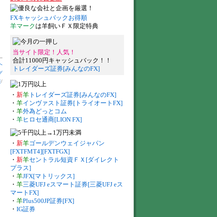
FXキャッシュバックお得順
羊マーク
は羊飼いＦＸ限定特典
当サイト限定！人気！
合計11000円キャッシュバック！！
へ
トレイダーズ証券[みんなのFX]
グ
表
/
・
新
羊
トレイダーズ証券[みんなのFX]
・
羊
インヴァスト証券[トライオートFX]
・
羊
外為どっとコム
・
羊
ヒロセ通商[LION FX]
・
新
羊
ゴールデンウェイジャパン
[FXTFMT4][FXTFGX]
・
新
羊
セントラル短資ＦＸ[ダイレクト
プラス]
・
羊
JFX[マトリックス]
・
羊
三菱UFJ eスマート証券[三菱UFJ eス
マートFX]
・
羊
Plus500JP証券[FX]
・
IG証券