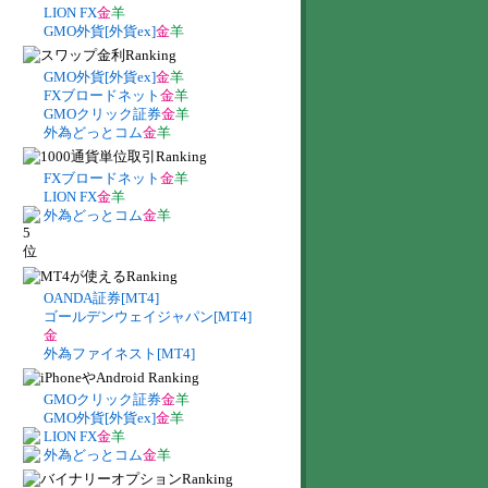
LION FX
金
羊
GMO外貨[外貨ex]
金
羊
GMO外貨[外貨ex]
金
羊
FXブロードネット
金
羊
GMOクリック証券
金
羊
外為どっとコム
金
羊
FXブロードネット
金
羊
LION FX
金
羊
外為どっとコム
金
羊
OANDA証券[MT4]
ゴールデンウェイジャパン[MT4]
金
外為ファイネスト[MT4]
GMOクリック証券
金
羊
GMO外貨[外貨ex]
金
羊
LION FX
金
羊
外為どっとコム
金
羊