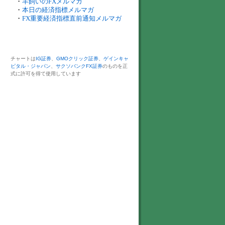
・
羊飼いのFXメルマガ
・
本日の経済指標メルマガ
・
FX重要経済指標直前通知メルマガ
チャートは
IG証券
、
GMOクリック証券
、
ゲインキャ
ピタル・ジャパン
、
サクソバンクFX証券
のものを正
式に許可を得て使用しています