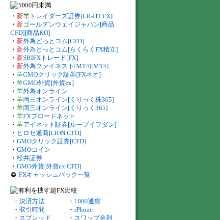
・
新
羊
トレイダーズ証券[LIGHT FX]
・
新
ゴールデンウェイジャパン[商品
CFD][商品KO]
・
新
外為どっとコム[CFD]
・
新
外為どっとコム[らくらくFX積立]
・
新
SBIFXトレード[FX]
・
新
外為ファイネスト[MT4][MT5]
・
羊
GMOクリック証券[FXネオ]
・
羊
GMO外貨[外貨ex]
・
羊
外為オンライン
・
羊
岡三オンライン[くりっく株365]
・
羊
岡三オンライン[くりっく365]
・
羊
FXブロードネット
・
羊
アイネット証券[ループイフダン]
・
ヒロセ通商[LION CFD]
・
GMOクリック証券[CFD]
・
GMOコイン
・
松井証券
・
GMO外貨[外貨ex CFD]
FXキャッシュバック一覧
・
決済方法
・
1000通貨
・
取引時間
・
iPhone
・
スプレッド
・
スワップ金利