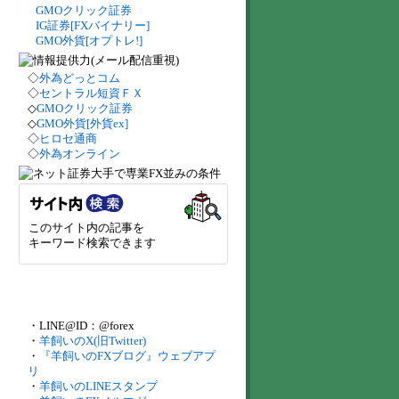
GMOクリック証券
IG証券[FXバイナリー]
GMO外貨[オプトレ!]
◇
外為どっとコム
◇
セントラル短資ＦＸ
◇
GMOクリック証券
◇
GMO外貨[外貨ex]
◇
ヒロセ通商
◇
外為オンライン
このサイト内の記事を
キーワード検索できます
・LINE@ID：@forex
・
羊飼いのX(旧Twitter)
・
『羊飼いのFXブログ』ウェブアプ
リ
・
羊飼いのLINEスタンプ