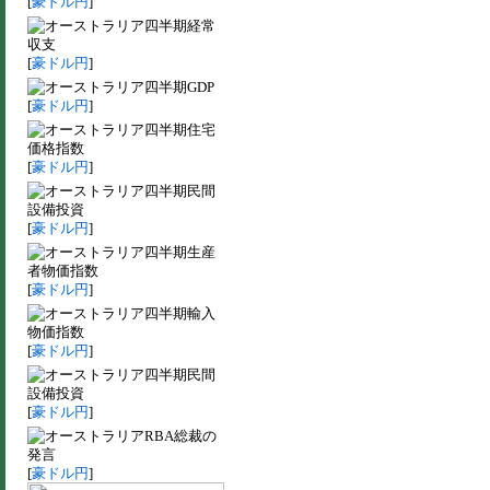
[
豪ドル円
]
四半期経常
収支
[
豪ドル円
]
四半期GDP
[
豪ドル円
]
四半期住宅
価格指数
[
豪ドル円
]
四半期民間
設備投資
[
豪ドル円
]
四半期生産
者物価指数
[
豪ドル円
]
四半期輸入
物価指数
[
豪ドル円
]
四半期民間
設備投資
[
豪ドル円
]
RBA総裁の
発言
[
豪ドル円
]