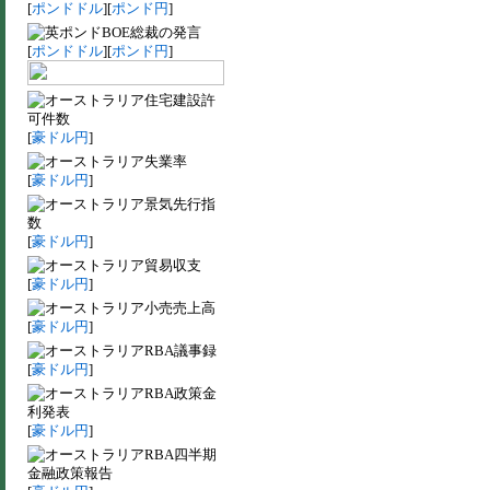
[
ポンドドル
][
ポンド円
]
BOE総裁の発言
[
ポンドドル
][
ポンド円
]
住宅建設許
可件数
[
豪ドル円
]
失業率
[
豪ドル円
]
景気先行指
数
[
豪ドル円
]
貿易収支
[
豪ドル円
]
小売売上高
[
豪ドル円
]
RBA議事録
[
豪ドル円
]
RBA政策金
利発表
[
豪ドル円
]
RBA四半期
金融政策報告