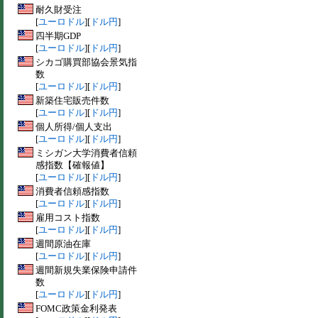
耐久財受注
[
ユーロドル
][
ドル円
]
四半期GDP
[
ユーロドル
][
ドル円
]
シカゴ購買部協会景気指
数
[
ユーロドル
][
ドル円
]
新築住宅販売件数
[
ユーロドル
][
ドル円
]
個人所得/個人支出
[
ユーロドル
][
ドル円
]
ミシガン大学消費者信頼
感指数【確報値】
[
ユーロドル
][
ドル円
]
消費者信頼感指数
[
ユーロドル
][
ドル円
]
雇用コスト指数
[
ユーロドル
][
ドル円
]
週間原油在庫
[
ユーロドル
][
ドル円
]
週間新規失業保険申請件
数
[
ユーロドル
][
ドル円
]
FOMC政策金利発表