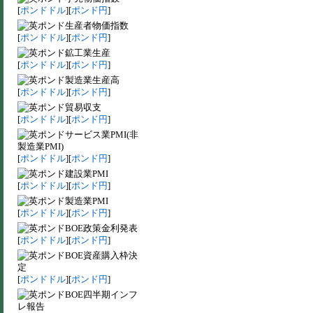
[
ポンドドル
][
ポンド円
]
生産者物価指数
[
ポンドドル
][
ポンド円
]
鉱工業生産
[
ポンドドル
][
ポンド円
]
製造業生産高
[
ポンドドル
][
ポンド円
]
貿易収支
[
ポンドドル
][
ポンド円
]
サービス業PMI(非
製造業PMI)
[
ポンドドル
][
ポンド円
]
建設業PMI
[
ポンドドル
][
ポンド円
]
製造業PMI
[
ポンドドル
][
ポンド円
]
BOE政策金利発表
[
ポンドドル
][
ポンド円
]
BOE資産購入枠決
定
[
ポンドドル
][
ポンド円
]
BOE四半期インフ
レ報告