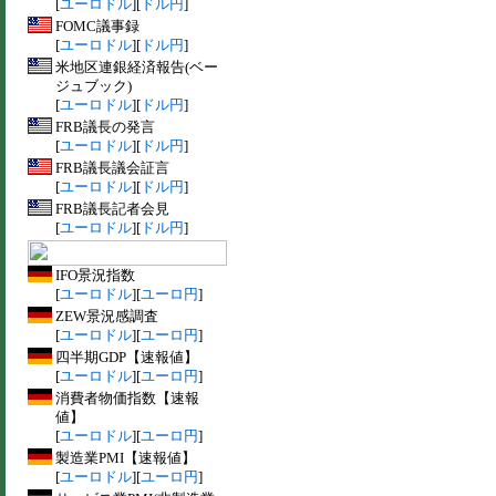
[
ユーロドル
][
ドル円
]
FOMC議事録
[
ユーロドル
][
ドル円
]
米地区連銀経済報告(ベー
ジュブック)
[
ユーロドル
][
ドル円
]
FRB議長の発言
[
ユーロドル
][
ドル円
]
FRB議長議会証言
[
ユーロドル
][
ドル円
]
FRB議長記者会見
[
ユーロドル
][
ドル円
]
IFO景況指数
[
ユーロドル
][
ユーロ円
]
ZEW景況感調査
[
ユーロドル
][
ユーロ円
]
四半期GDP【速報値】
[
ユーロドル
][
ユーロ円
]
消費者物価指数【速報
値】
[
ユーロドル
][
ユーロ円
]
製造業PMI【速報値】
[
ユーロドル
][
ユーロ円
]