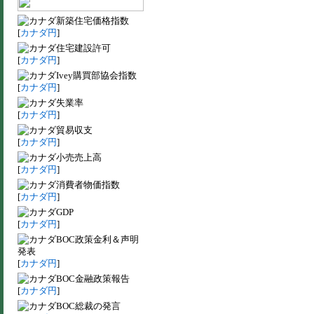
新築住宅価格指数
[
カナダ円
]
住宅建設許可
[
カナダ円
]
Ivey購買部協会指数
[
カナダ円
]
失業率
[
カナダ円
]
貿易収支
[
カナダ円
]
小売売上高
[
カナダ円
]
消費者物価指数
[
カナダ円
]
GDP
[
カナダ円
]
BOC政策金利＆声明
発表
[
カナダ円
]
BOC金融政策報告
[
カナダ円
]
BOC総裁の発言