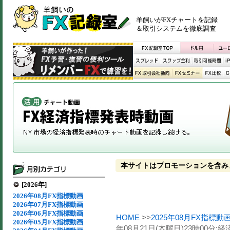
羊飼いがFXチャートを記録
＆取引システムを徹底調査
本サイトはプロモーションを含み
[2026年]
2026年08月FX指標動画
2026年07月FX指標動画
2026年06月FX指標動画
HOME
>>
2025年08月FX指標動
2026年05月FX指標動画
年08月21日(木曜日)23時00分