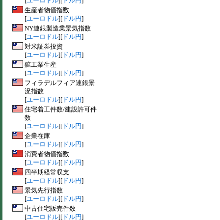
[
ユーロドル
][
ドル円
]
生産者物価指数
[
ユーロドル
][
ドル円
]
NY連銀製造業景気指数
[
ユーロドル
][
ドル円
]
対米証券投資
[
ユーロドル
][
ドル円
]
鉱工業生産
[
ユーロドル
][
ドル円
]
フィラデルフィア連銀景
況指数
[
ユーロドル
][
ドル円
]
住宅着工件数/建設許可件
数
[
ユーロドル
][
ドル円
]
企業在庫
[
ユーロドル
][
ドル円
]
消費者物価指数
[
ユーロドル
][
ドル円
]
四半期経常収支
[
ユーロドル
][
ドル円
]
景気先行指数
[
ユーロドル
][
ドル円
]
中古住宅販売件数
[
ユーロドル
][
ドル円
]