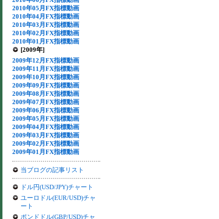
2010年05月FX指標動画
2010年04月FX指標動画
2010年03月FX指標動画
2010年02月FX指標動画
2010年01月FX指標動画
[2009年]
2009年12月FX指標動画
2009年11月FX指標動画
2009年10月FX指標動画
2009年09月FX指標動画
2009年08月FX指標動画
2009年07月FX指標動画
2009年06月FX指標動画
2009年05月FX指標動画
2009年04月FX指標動画
2009年03月FX指標動画
2009年02月FX指標動画
2009年01月FX指標動画
当ブログの記事リスト
ドル円(USD/JPY)チャート
ユーロドル(EUR/USD)チャ
ート
ポンドドル(GBP/USD)チャ