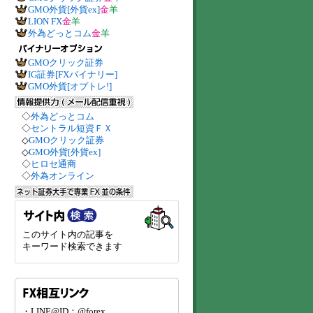
GMO外貨[外貨ex]
金
羊
LION FX
金
羊
外為どっとコム
金
羊
GMOクリック証券
IG証券[FXバイナリー]
GMO外貨[オプトレ!]
◇
外為どっとコム
◇
セントラル短資ＦＸ
◇
GMOクリック証券
◇
GMO外貨[外貨ex]
◇
ヒロセ通商
◇
外為オンライン
このサイト内の記事を
キーワード検索できます
・LINE@ID：@forex