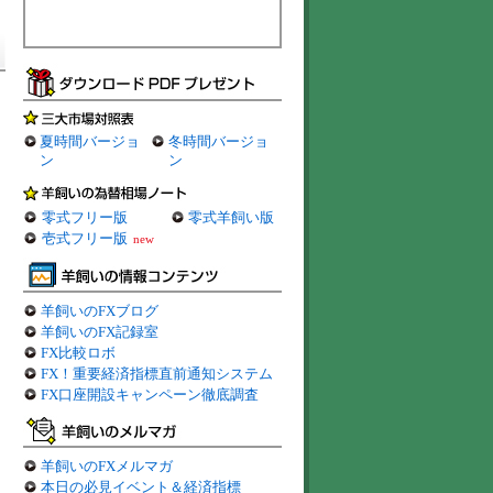
夏時間バージョ
冬時間バージョ
ン
ン
零式フリー版
零式羊飼い版
壱式フリー版
new
羊飼いのFXブログ
羊飼いのFX記録室
FX比較ロボ
FX！重要経済指標直前通知システム
FX口座開設キャンペーン徹底調査
羊飼いのFXメルマガ
本日の必見イベント＆経済指標