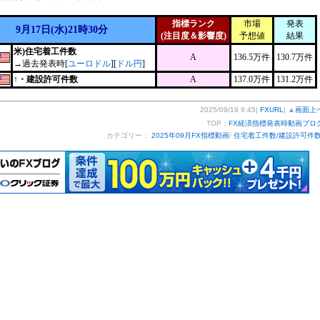
指標ランク
市場
発表
9月17日(水)21時30分
(注目度＆影響度)
予想値
結果
米)住宅着工件数
A
136.5万件
130.7万件
→過去発表時[
ユーロドル
][
ドル円
]
↑・建設許可件数
A
137.0万件
131.2万件
2025/09/18 9:45|
FXURL
| ▲
画面上
TOP：
FX経済指標発表時動画ブロ
カテゴリー：
2025年09月FX指標動画
/
住宅着工件数/建設許可件