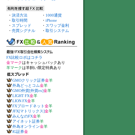
・
決済方法
・
1000通貨
・
取引時間
・
iPhone
・
スプレッド
・
スワップ金利
・
売買シグナル
・
取引システム
FX比較ロボはコチラ
金マーク
はキャッシュバックあり
羊マーク
は羊飼い限定特典あり
GMOクリック証券
金
羊
外為どっとコム
金
羊
GMO外貨[外貨ex]
金
羊
LIGHT FX
金
羊
LION FX
金
羊
FXブロードネット
金
羊
JFX[マトリックス]
金
羊
みんなのFX
金
羊
アイネット証券
羊
外為オンライン
金
羊
IG証券
金