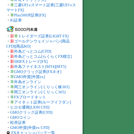
・
羊
三菱UFJ eスマート証券[三菱UFJ eス
マートFX]
・
羊
Plus500JP証券[FX]
・
IG証券
・
新
羊
トレイダーズ証券[LIGHT FX]
・
新
ゴールデンウェイジャパン[商品
CFD][商品KO]
・
新
外為どっとコム[CFD]
・
新
外為どっとコム[らくらくFX積立]
・
新
SBIFXトレード[FX]
・
新
外為ファイネスト[MT4][MT5]
・
羊
GMOクリック証券[FXネオ]
・
羊
GMO外貨[外貨ex]
・
羊
外為オンライン
・
羊
岡三オンライン[くりっく株365]
・
羊
岡三オンライン[くりっく365]
・
羊
FXブロードネット
・
羊
アイネット証券[ループイフダン]
・
ヒロセ通商[LION CFD]
・
GMOクリック証券[CFD]
・
GMOコイン
・
松井証券
・
GMO外貨[外貨ex CFD]
FXキャッシュバック一覧