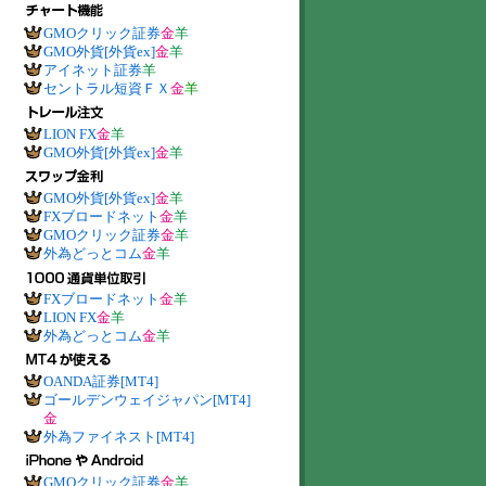
GMOクリック証券
金
羊
GMO外貨[外貨ex]
金
羊
アイネット証券
羊
セントラル短資ＦＸ
金
羊
LION FX
金
羊
GMO外貨[外貨ex]
金
羊
GMO外貨[外貨ex]
金
羊
FXブロードネット
金
羊
GMOクリック証券
金
羊
外為どっとコム
金
羊
FXブロードネット
金
羊
LION FX
金
羊
外為どっとコム
金
羊
OANDA証券[MT4]
ゴールデンウェイジャパン[MT4]
金
外為ファイネスト[MT4]
GMOクリック証券
金
羊