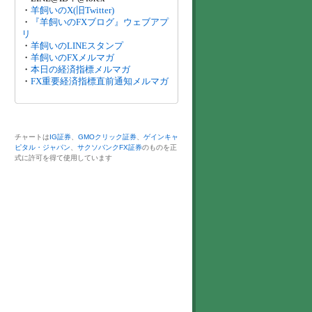
・
羊飼いのX(旧Twitter)
・
『羊飼いのFXブログ』ウェブアプ
リ
・
羊飼いのLINEスタンプ
・
羊飼いのFXメルマガ
・
本日の経済指標メルマガ
・
FX重要経済指標直前通知メルマガ
チャートは
IG証券
、
GMOクリック証券
、
ゲインキャ
ピタル・ジャパン
、
サクソバンクFX証券
のものを正
式に許可を得て使用しています