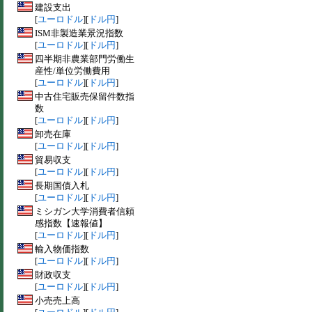
建設支出
[
ユーロドル
][
ドル円
]
ISM非製造業景況指数
[
ユーロドル
][
ドル円
]
四半期非農業部門労働生
産性/単位労働費用
[
ユーロドル
][
ドル円
]
中古住宅販売保留件数指
数
[
ユーロドル
][
ドル円
]
卸売在庫
[
ユーロドル
][
ドル円
]
貿易収支
[
ユーロドル
][
ドル円
]
長期国債入札
[
ユーロドル
][
ドル円
]
ミシガン大学消費者信頼
感指数【速報値】
[
ユーロドル
][
ドル円
]
輸入物価指数
[
ユーロドル
][
ドル円
]
財政収支
[
ユーロドル
][
ドル円
]
小売売上高