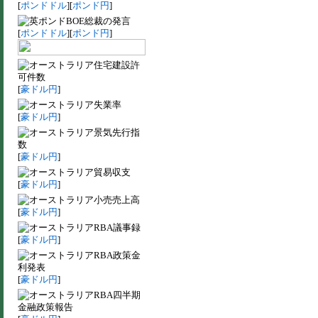
[
ポンドドル
][
ポンド円
]
BOE総裁の発言
[
ポンドドル
][
ポンド円
]
住宅建設許
可件数
[
豪ドル円
]
失業率
[
豪ドル円
]
景気先行指
数
[
豪ドル円
]
貿易収支
[
豪ドル円
]
小売売上高
[
豪ドル円
]
RBA議事録
[
豪ドル円
]
RBA政策金
利発表
[
豪ドル円
]
RBA四半期
金融政策報告