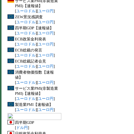
サービス業PMI(非製造業
PMI)【速報値】
[
ユーロドル
][
ユーロ円
]
ZEW景況感調査
[
ユーロドル
][
ユーロ円
]
四半期GDP【速報値】
[
ユーロドル
][
ユーロ円
]
ECB政策金利発表
[
ユーロドル
][
ユーロ円
]
ECB総裁の発言
[
ユーロドル
][
ユーロ円
]
ECB総裁記者会見
[
ユーロドル
][
ユーロ円
]
消費者物価指数【速報
値】
[
ユーロドル
][
ユーロ円
]
サービス業PMI(非製造業
PMI)【速報値】
[
ユーロドル
][
ユーロ円
]
製造業PMI【速報値】
[
ユーロドル
][
ユーロ円
]
四半期GDP
[
ドル円
]
日銀政策金利発表