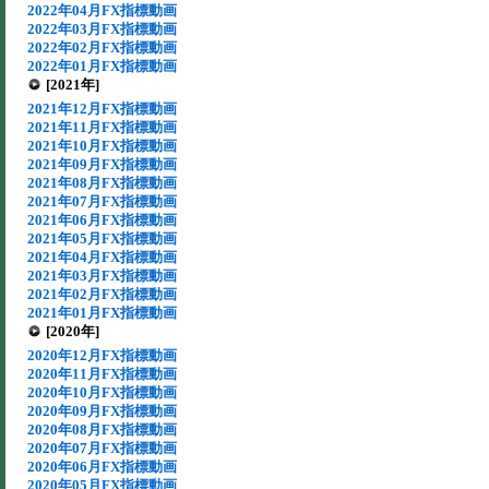
2022年04月FX指標動画
2022年03月FX指標動画
2022年02月FX指標動画
2022年01月FX指標動画
[2021年]
2021年12月FX指標動画
2021年11月FX指標動画
2021年10月FX指標動画
2021年09月FX指標動画
2021年08月FX指標動画
2021年07月FX指標動画
2021年06月FX指標動画
2021年05月FX指標動画
2021年04月FX指標動画
2021年03月FX指標動画
2021年02月FX指標動画
2021年01月FX指標動画
[2020年]
2020年12月FX指標動画
2020年11月FX指標動画
2020年10月FX指標動画
2020年09月FX指標動画
2020年08月FX指標動画
2020年07月FX指標動画
2020年06月FX指標動画
2020年05月FX指標動画