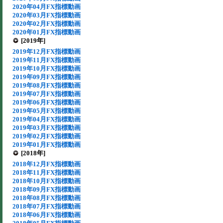
2020年04月FX指標動画
2020年03月FX指標動画
2020年02月FX指標動画
2020年01月FX指標動画
[2019年]
2019年12月FX指標動画
2019年11月FX指標動画
2019年10月FX指標動画
2019年09月FX指標動画
2019年08月FX指標動画
2019年07月FX指標動画
2019年06月FX指標動画
2019年05月FX指標動画
2019年04月FX指標動画
2019年03月FX指標動画
2019年02月FX指標動画
2019年01月FX指標動画
[2018年]
2018年12月FX指標動画
2018年11月FX指標動画
2018年10月FX指標動画
2018年09月FX指標動画
2018年08月FX指標動画
2018年07月FX指標動画
2018年06月FX指標動画