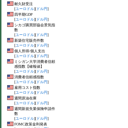
耐久財受注
[
ユーロドル
][
ドル円
]
四半期GDP
[
ユーロドル
][
ドル円
]
シカゴ購買部協会景気指
数
[
ユーロドル
][
ドル円
]
新築住宅販売件数
[
ユーロドル
][
ドル円
]
個人所得/個人支出
[
ユーロドル
][
ドル円
]
ミシガン大学消費者信頼
感指数【確報値】
[
ユーロドル
][
ドル円
]
消費者信頼感指数
[
ユーロドル
][
ドル円
]
雇用コスト指数
[
ユーロドル
][
ドル円
]
週間原油在庫
[
ユーロドル
][
ドル円
]
週間新規失業保険申請件
数
[
ユーロドル
][
ドル円
]
FOMC政策金利発表