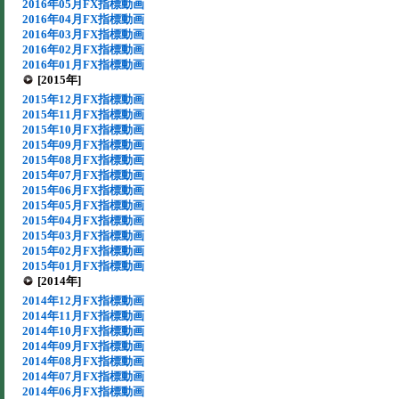
2016年05月FX指標動画
2016年04月FX指標動画
2016年03月FX指標動画
2016年02月FX指標動画
2016年01月FX指標動画
[2015年]
2015年12月FX指標動画
2015年11月FX指標動画
2015年10月FX指標動画
2015年09月FX指標動画
2015年08月FX指標動画
2015年07月FX指標動画
2015年06月FX指標動画
2015年05月FX指標動画
2015年04月FX指標動画
2015年03月FX指標動画
2015年02月FX指標動画
2015年01月FX指標動画
[2014年]
2014年12月FX指標動画
2014年11月FX指標動画
2014年10月FX指標動画
2014年09月FX指標動画
2014年08月FX指標動画
2014年07月FX指標動画
2014年06月FX指標動画