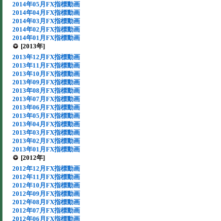
2014年05月FX指標動画
2014年04月FX指標動画
2014年03月FX指標動画
2014年02月FX指標動画
2014年01月FX指標動画
[2013年]
2013年12月FX指標動画
2013年11月FX指標動画
2013年10月FX指標動画
2013年09月FX指標動画
2013年08月FX指標動画
2013年07月FX指標動画
2013年06月FX指標動画
2013年05月FX指標動画
2013年04月FX指標動画
2013年03月FX指標動画
2013年02月FX指標動画
2013年01月FX指標動画
[2012年]
2012年12月FX指標動画
2012年11月FX指標動画
2012年10月FX指標動画
2012年09月FX指標動画
2012年08月FX指標動画
2012年07月FX指標動画
2012年06月FX指標動画