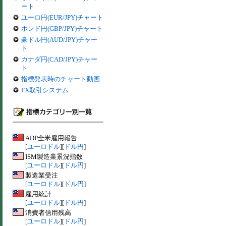
ート
ユーロ円(EUR/JPY)チャート
ポンド円(GBP/JPY)チャート
豪ドル円(AUD/JPY)チャー
ト
カナダ円(CAD/JPY)チャー
ト
指標発表時のチャート動画
FX取引システム
ADP全米雇用報告
[
ユーロドル
][
ドル円
]
ISM製造業景況指数
[
ユーロドル
][
ドル円
]
製造業受注
[
ユーロドル
][
ドル円
]
雇用統計
[
ユーロドル
][
ドル円
]
消費者信用残高
[
ユーロドル
][
ドル円
]