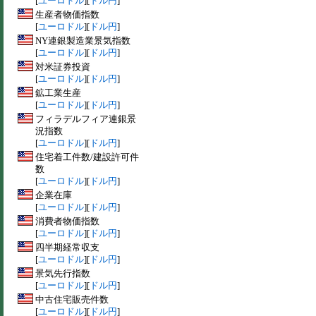
[
ユーロドル
][
ドル円
]
生産者物価指数
[
ユーロドル
][
ドル円
]
NY連銀製造業景気指数
[
ユーロドル
][
ドル円
]
対米証券投資
[
ユーロドル
][
ドル円
]
鉱工業生産
[
ユーロドル
][
ドル円
]
フィラデルフィア連銀景
況指数
[
ユーロドル
][
ドル円
]
住宅着工件数/建設許可件
数
[
ユーロドル
][
ドル円
]
企業在庫
[
ユーロドル
][
ドル円
]
消費者物価指数
[
ユーロドル
][
ドル円
]
四半期経常収支
[
ユーロドル
][
ドル円
]
景気先行指数
[
ユーロドル
][
ドル円
]
中古住宅販売件数
[
ユーロドル
][
ドル円
]