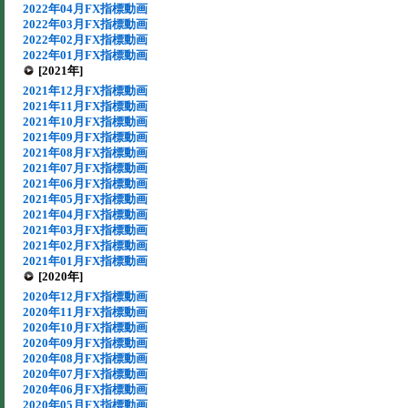
2022年04月FX指標動画
2022年03月FX指標動画
2022年02月FX指標動画
2022年01月FX指標動画
[2021年]
2021年12月FX指標動画
2021年11月FX指標動画
2021年10月FX指標動画
2021年09月FX指標動画
2021年08月FX指標動画
2021年07月FX指標動画
2021年06月FX指標動画
2021年05月FX指標動画
2021年04月FX指標動画
2021年03月FX指標動画
2021年02月FX指標動画
2021年01月FX指標動画
[2020年]
2020年12月FX指標動画
2020年11月FX指標動画
2020年10月FX指標動画
2020年09月FX指標動画
2020年08月FX指標動画
2020年07月FX指標動画
2020年06月FX指標動画
2020年05月FX指標動画