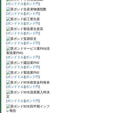
[
ポンドドル
][
ポンド円
]
生産者物価指数
[
ポンドドル
][
ポンド円
]
鉱工業生産
[
ポンドドル
][
ポンド円
]
製造業生産高
[
ポンドドル
][
ポンド円
]
貿易収支
[
ポンドドル
][
ポンド円
]
サービス業PMI(非
製造業PMI)
[
ポンドドル
][
ポンド円
]
建設業PMI
[
ポンドドル
][
ポンド円
]
製造業PMI
[
ポンドドル
][
ポンド円
]
BOE政策金利発表
[
ポンドドル
][
ポンド円
]
BOE資産購入枠決
定
[
ポンドドル
][
ポンド円
]
BOE四半期インフ
レ報告