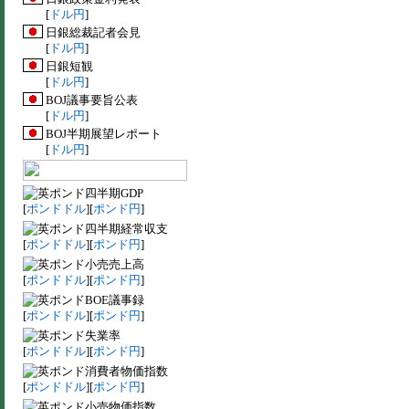
[
ドル円
]
日銀総裁記者会見
[
ドル円
]
日銀短観
[
ドル円
]
BOJ議事要旨公表
[
ドル円
]
BOJ半期展望レポート
[
ドル円
]
四半期GDP
[
ポンドドル
][
ポンド円
]
四半期経常収支
[
ポンドドル
][
ポンド円
]
小売売上高
[
ポンドドル
][
ポンド円
]
BOE議事録
[
ポンドドル
][
ポンド円
]
失業率
[
ポンドドル
][
ポンド円
]
消費者物価指数
[
ポンドドル
][
ポンド円
]
小売物価指数