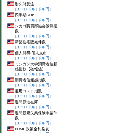
耐久財受注
[
ユーロドル
][
ドル円
]
四半期GDP
[
ユーロドル
][
ドル円
]
シカゴ購買部協会景気指
数
[
ユーロドル
][
ドル円
]
新築住宅販売件数
[
ユーロドル
][
ドル円
]
個人所得/個人支出
[
ユーロドル
][
ドル円
]
ミシガン大学消費者信頼
感指数【確報値】
[
ユーロドル
][
ドル円
]
消費者信頼感指数
[
ユーロドル
][
ドル円
]
雇用コスト指数
[
ユーロドル
][
ドル円
]
週間原油在庫
[
ユーロドル
][
ドル円
]
週間新規失業保険申請件
数
[
ユーロドル
][
ドル円
]
FOMC政策金利発表