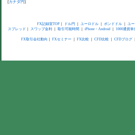
[
カナダ円
]
FX記録室TOP
｜
ドル円
｜
ユーロドル
｜
ポンドドル
｜
ユー
スプレッド
｜
スワップ金利
｜
取引可能時間
｜
iPhone・Android
｜
1000通貨単
FX取引会社動向
｜
FXセミナー
｜
FX比較
｜
CFD比較
｜
CFDブログ