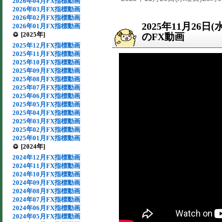
2026年04月FX指標動画
2026年03月FX指標動画
2026年02月FX指標動画
2025年11月26日
2026年01月FX指標動画
[2025年]
のFX動画
2025年12月FX指標動画
2025年11月FX指標動画
2025年10月FX指標動画
2025年09月FX指標動画
2025年08月FX指標動画
2025年07月FX指標動画
2025年06月FX指標動画
2025年05月FX指標動画
2025年04月FX指標動画
2025年03月FX指標動画
2025年02月FX指標動画
2025年01月FX指標動画
[2024年]
2024年12月FX指標動画
2024年11月FX指標動画
2024年10月FX指標動画
2024年09月FX指標動画
2024年08月FX指標動画
2024年07月FX指標動画
2024年06月FX指標動画
2024年05月FX指標動画