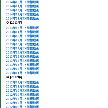
2014年05月FX指標動画
2014年04月FX指標動画
2014年03月FX指標動画
2014年02月FX指標動画
2014年01月FX指標動画
[2013年]
2013年12月FX指標動画
2013年11月FX指標動画
2013年10月FX指標動画
2013年09月FX指標動画
2013年08月FX指標動画
2013年07月FX指標動画
2013年06月FX指標動画
2013年05月FX指標動画
2013年04月FX指標動画
2013年03月FX指標動画
2013年02月FX指標動画
2013年01月FX指標動画
[2012年]
2012年12月FX指標動画
2012年11月FX指標動画
2012年10月FX指標動画
2012年09月FX指標動画
2012年08月FX指標動画
2012年07月FX指標動画
2012年06月FX指標動画