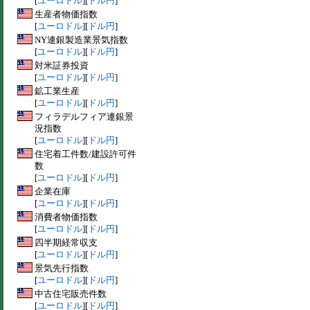
[
ユーロドル
][
ドル円
]
生産者物価指数
[
ユーロドル
][
ドル円
]
NY連銀製造業景気指数
[
ユーロドル
][
ドル円
]
対米証券投資
[
ユーロドル
][
ドル円
]
鉱工業生産
[
ユーロドル
][
ドル円
]
フィラデルフィア連銀景
況指数
[
ユーロドル
][
ドル円
]
住宅着工件数/建設許可件
数
[
ユーロドル
][
ドル円
]
企業在庫
[
ユーロドル
][
ドル円
]
消費者物価指数
[
ユーロドル
][
ドル円
]
四半期経常収支
[
ユーロドル
][
ドル円
]
景気先行指数
[
ユーロドル
][
ドル円
]
中古住宅販売件数
[
ユーロドル
][
ドル円
]