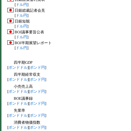
[
ドル円
]
日銀総裁記者会見
[
ドル円
]
日銀短観
[
ドル円
]
BOJ議事要旨公表
[
ドル円
]
BOJ半期展望レポート
[
ドル円
]
四半期GDP
[
ポンドドル
][
ポンド円
]
四半期経常収支
[
ポンドドル
][
ポンド円
]
小売売上高
[
ポンドドル
][
ポンド円
]
BOE議事録
[
ポンドドル
][
ポンド円
]
失業率
[
ポンドドル
][
ポンド円
]
消費者物価指数
[
ポンドドル
][
ポンド円
]