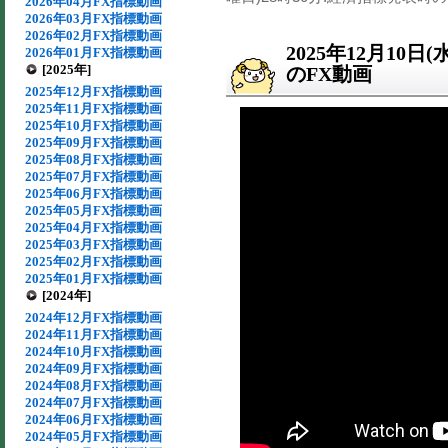
2026年04月FX指標動画
2026年03月FX指標動画
2026年02月FX指標動画
2025年12月10日
2026年01月FX指標動画
[2025年]
のFX動画
2025年12月FX指標動画
2025年11月FX指標動画
2025年10月FX指標動画
2025年09月FX指標動画
2025年08月FX指標動画
2025年07月FX指標動画
2025年06月FX指標動画
2025年05月FX指標動画
2025年04月FX指標動画
2025年03月FX指標動画
2025年02月FX指標動画
2025年01月FX指標動画
[2024年]
2024年12月FX指標動画
2024年11月FX指標動画
2024年10月FX指標動画
2024年09月FX指標動画
2024年08月FX指標動画
2024年07月FX指標動画
2024年06月FX指標動画
2024年05月FX指標動画