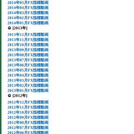
2014年05月FX指標動画
2014年04月FX指標動画
2014年03月FX指標動画
2014年02月FX指標動画
2014年01月FX指標動画
[2013年]
2013年12月FX指標動画
2013年11月FX指標動画
2013年10月FX指標動画
2013年09月FX指標動画
2013年08月FX指標動画
2013年07月FX指標動画
2013年06月FX指標動画
2013年05月FX指標動画
2013年04月FX指標動画
2013年03月FX指標動画
2013年02月FX指標動画
2013年01月FX指標動画
[2012年]
2012年12月FX指標動画
2012年11月FX指標動画
2012年10月FX指標動画
2012年09月FX指標動画
2012年08月FX指標動画
2012年07月FX指標動画
2012年06月FX指標動画