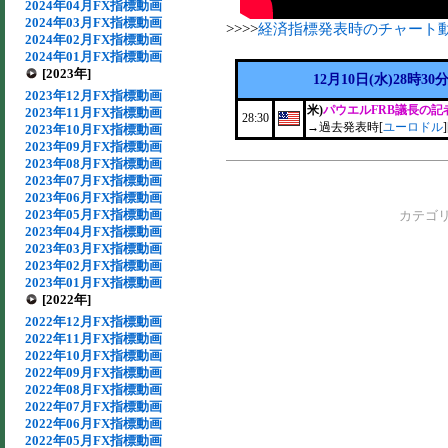
2024年04月FX指標動画
2024年03月FX指標動画
>>>>
経済指標発表時のチャート
2024年02月FX指標動画
2024年01月FX指標動画
[2023年]
12月10日(水)28時30
2023年12月FX指標動画
米)
パウエルFRB議長の記
2023年11月FX指標動画
28:30
→過去発表時[
ユーロドル
]
2023年10月FX指標動画
2023年09月FX指標動画
2023年08月FX指標動画
2023年07月FX指標動画
2023年06月FX指標動画
2023年05月FX指標動画
カテゴ
2023年04月FX指標動画
2023年03月FX指標動画
2023年02月FX指標動画
2023年01月FX指標動画
[2022年]
2022年12月FX指標動画
2022年11月FX指標動画
2022年10月FX指標動画
2022年09月FX指標動画
2022年08月FX指標動画
2022年07月FX指標動画
2022年06月FX指標動画
2022年05月FX指標動画