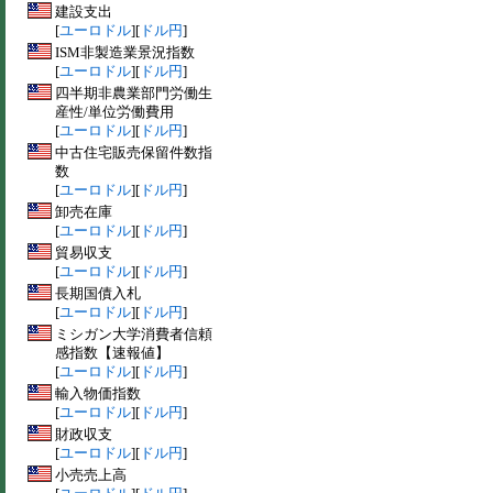
建設支出
[
ユーロドル
][
ドル円
]
ISM非製造業景況指数
[
ユーロドル
][
ドル円
]
四半期非農業部門労働生
産性/単位労働費用
[
ユーロドル
][
ドル円
]
中古住宅販売保留件数指
数
[
ユーロドル
][
ドル円
]
卸売在庫
[
ユーロドル
][
ドル円
]
貿易収支
[
ユーロドル
][
ドル円
]
長期国債入札
[
ユーロドル
][
ドル円
]
ミシガン大学消費者信頼
感指数【速報値】
[
ユーロドル
][
ドル円
]
輸入物価指数
[
ユーロドル
][
ドル円
]
財政収支
[
ユーロドル
][
ドル円
]
小売売上高