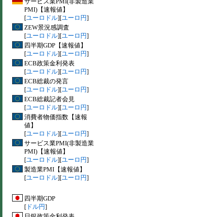
サービス業PMI(非製造業
PMI)【速報値】
[
ユーロドル
][
ユーロ円
]
ZEW景況感調査
[
ユーロドル
][
ユーロ円
]
四半期GDP【速報値】
[
ユーロドル
][
ユーロ円
]
ECB政策金利発表
[
ユーロドル
][
ユーロ円
]
ECB総裁の発言
[
ユーロドル
][
ユーロ円
]
ECB総裁記者会見
[
ユーロドル
][
ユーロ円
]
消費者物価指数【速報
値】
[
ユーロドル
][
ユーロ円
]
サービス業PMI(非製造業
PMI)【速報値】
[
ユーロドル
][
ユーロ円
]
製造業PMI【速報値】
[
ユーロドル
][
ユーロ円
]
四半期GDP
[
ドル円
]
日銀政策金利発表