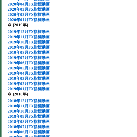
2020年04月FX指標動画
2020年03月FX指標動画
2020年02月FX指標動画
2020年01月FX指標動画
[2019年]
2019年12月FX指標動画
2019年11月FX指標動画
2019年10月FX指標動画
2019年09月FX指標動画
2019年08月FX指標動画
2019年07月FX指標動画
2019年06月FX指標動画
2019年05月FX指標動画
2019年04月FX指標動画
2019年03月FX指標動画
2019年02月FX指標動画
2019年01月FX指標動画
[2018年]
2018年12月FX指標動画
2018年11月FX指標動画
2018年10月FX指標動画
2018年09月FX指標動画
2018年08月FX指標動画
2018年07月FX指標動画
2018年06月FX指標動画