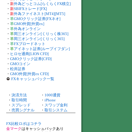
・
新
外為どっとコム[らくらくFX積立]
・
新
SBIFXトレード[FX]
・
新
外為ファイネスト[MT4][MT5]
・
羊
GMOクリック証券[FXネオ]
・
羊
GMO外貨[外貨ex]
・
羊
外為オンライン
・
羊
岡三オンライン[くりっく株365]
・
羊
岡三オンライン[くりっく365]
・
羊
FXブロードネット
・
羊
アイネット証券[ループイフダン]
・
ヒロセ通商[LION CFD]
・
GMOクリック証券[CFD]
・
GMOコイン
・
松井証券
・
GMO外貨[外貨ex CFD]
FXキャッシュバック一覧
・
決済方法
・
1000通貨
・
取引時間
・
iPhone
・
スプレッド
・
スワップ金利
・
売買シグナル
・
取引システム
FX比較ロボはコチラ
金マーク
はキャッシュバックあり