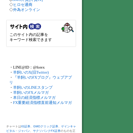
◇
ヒロセ通商
◇
外為オンライン
このサイト内の記事を
キーワード検索できます
・LINE@ID：@forex
・
羊飼いのX(旧Twitter)
・
『羊飼いのFXブログ』ウェブアプ
リ
・
羊飼いのLINEスタンプ
・
羊飼いのFXメルマガ
・
本日の経済指標メルマガ
・
FX重要経済指標直前通知メルマガ
チャートは
IG証券
、
GMOクリック証券
、
ゲインキャ
ピタル・ジャパン
、
サクソバンクFX証券
のものを正