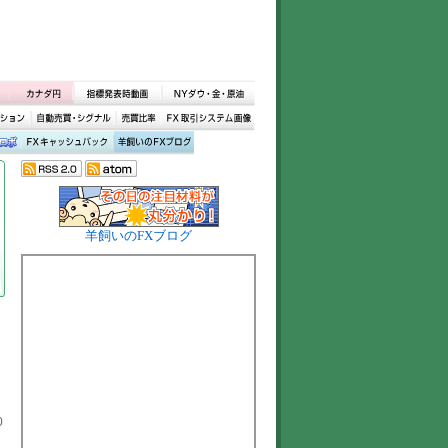
羊飼いのFXブログ
0