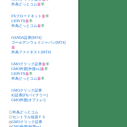
外為どっとコム
金
羊
FXブロードネット
金
羊
LION FX
金
羊
外為どっとコム
金
羊
OANDA証券[MT4]
ゴールデンウェイジャパン[MT4]
金
外為ファイネスト[MT4]
GMOクリック証券
金
羊
GMO外貨[外貨ex]
金
羊
LION FX
金
羊
外為どっとコム
金
羊
GMOクリック証券
IG証券[FXバイナリー]
GMO外貨[オプトレ!]
◇
外為どっとコム
◇
セントラル短資ＦＸ
◇
GMOクリック証券
◇
GMO外貨[外貨ex]