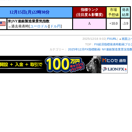
指標ランク
市場
発表
12月15日(月)22時30分
(注目度＆影響度)
予想値
結果
米)NY連銀製造業景気指数
A
+10.0
-3.9
→過去発表時[
ユーロドル
][
ドル円
]
2025/12/16 9:02|
FXURL
| ▲
画面上
TOP：
FX経済指標発表時動画ブロ
カテゴリー：
2025年12月FX指標動画
/
NY連銀製造業景況指