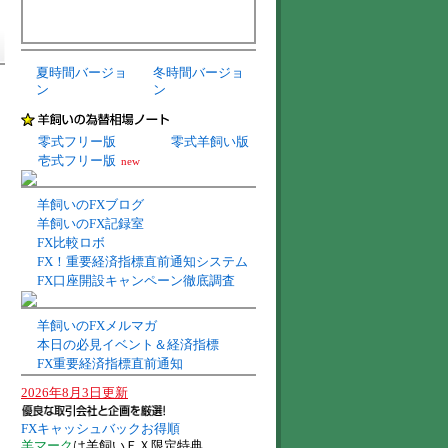
夏時間バージョ
冬時間バージョ
ン
ン
零式フリー版
零式羊飼い版
壱式フリー版
new
羊飼いのFXブログ
羊飼いのFX記録室
FX比較ロボ
FX！重要経済指標直前通知システム
FX口座開設キャンペーン徹底調査
羊飼いのFXメルマガ
本日の必見イベント＆経済指標
FX重要経済指標直前通知
2026年8月3日更新
FXキャッシュバックお得順
羊マーク
は羊飼いＦＸ限定特典