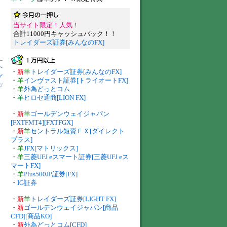
当サイト限定！人気！
合計11000円キャッシュバック！！
トレイダーズ証券[みんなのFX]
へ
・
新
羊
トレイダーズ証券[みんなのFX]
グ
・
羊
インヴァスト証券[トライオートFX]
数
/
・
羊
外為どっとコム
・
羊
ヒロセ通商[LION FX]
・
新
羊
ゴールデンウェイジャパン
[FXTFMT4][FXTFGX]
・
新
羊
セントラル短資ＦＸ[ダイレクト
プラス]
・
羊
JFX[マトリックス]
・
羊
三菱UFJ eスマート証券[三菱UFJ eス
マートFX]
・
羊
Plus500JP証券[FX]
・
IG証券
・
新
羊
トレイダーズ証券[LIGHT FX]
・
新
ゴールデンウェイジャパン[商品
CFD][商品KO]
・
新
外為どっとコム[CFD]