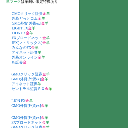
羊マーク
は羊飼い限定特典あり
GMOクリック証券
金
羊
外為どっとコム
金
羊
GMO外貨[外貨ex]
金
羊
LIGHT FX
金
羊
LION FX
金
羊
FXブロードネット
金
羊
JFX[マトリックス]
金
羊
みんなのFX
金
羊
アイネット証券
羊
外為オンライン
金
羊
IG証券
金
GMOクリック証券
金
羊
GMO外貨[外貨ex]
金
羊
アイネット証券
羊
セントラル短資ＦＸ
金
羊
LION FX
金
羊
GMO外貨[外貨ex]
金
羊
GMO外貨[外貨ex]
金
羊
FXブロードネット
金
羊
GMOクリック証券
金
羊