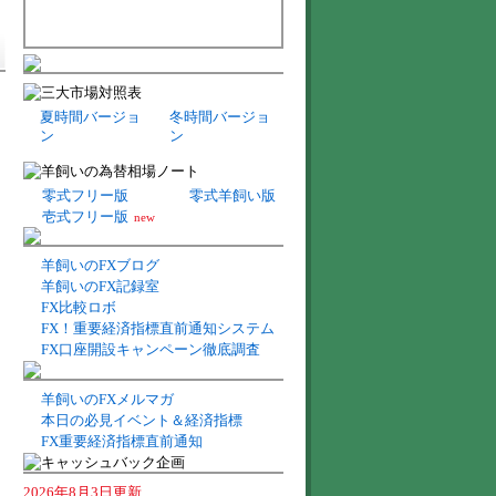
夏時間バージョ
冬時間バージョ
ン
ン
零式フリー版
零式羊飼い版
壱式フリー版
new
羊飼いのFXブログ
羊飼いのFX記録室
FX比較ロボ
FX！重要経済指標直前通知システム
FX口座開設キャンペーン徹底調査
羊飼いのFXメルマガ
本日の必見イベント＆経済指標
FX重要経済指標直前通知
2026年8月3日更新