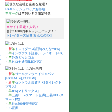
FXキャッシュバックお得順
羊マーク
は羊飼いＦＸ限定特典
当サイト限定！人気！
合計11000円キャッシュバック！！
トレイダーズ証券[みんなのFX]
・
新
羊
トレイダーズ証券[みんなのFX]
・
羊
インヴァスト証券[トライオートFX]
へ
・
羊
外為どっとコム
グ
・
羊
ヒロセ通商[LION FX]
数
/
・
新
羊
ゴールデンウェイジャパン
[FXTFMT4][FXTFGX]
・
新
羊
セントラル短資ＦＸ[ダイレクト
プラス]
・
羊
JFX[マトリックス]
・
羊
三菱UFJ eスマート証券[三菱UFJ eス
マートFX]
・
羊
Plus500JP証券[FX]
・
IG証券