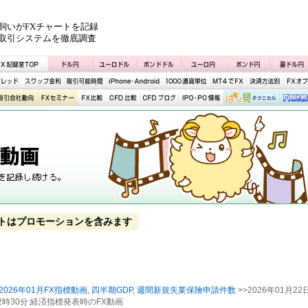
飼いがFXチャートを記録
取引システムを徹底調査
トはプロモーションを含みます
2026年01月FX指標動画
,
四半期GDP
,
週間新規失業保険申請件数
>>2026年01月22
22時30分:経済指標発表時のFX動画