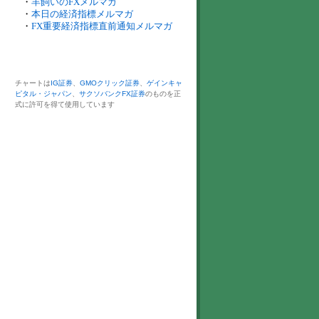
・
羊飼いのFXメルマガ
・
本日の経済指標メルマガ
・
FX重要経済指標直前通知メルマガ
チャートは
IG証券
、
GMOクリック証券
、
ゲインキャ
ピタル・ジャパン
、
サクソバンクFX証券
のものを正
式に許可を得て使用しています