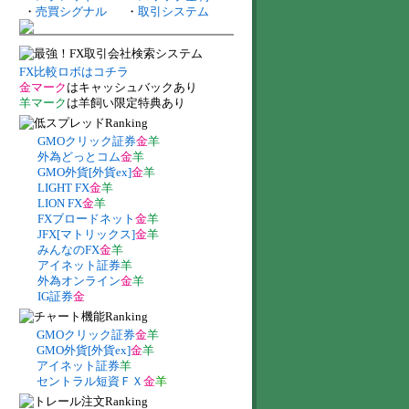
・
売買シグナル
・
取引システム
FX比較ロボはコチラ
金マーク
はキャッシュバックあり
羊マーク
は羊飼い限定特典あり
GMOクリック証券
金
羊
外為どっとコム
金
羊
GMO外貨[外貨ex]
金
羊
LIGHT FX
金
羊
LION FX
金
羊
FXブロードネット
金
羊
JFX[マトリックス]
金
羊
みんなのFX
金
羊
アイネット証券
羊
外為オンライン
金
羊
IG証券
金
GMOクリック証券
金
羊
GMO外貨[外貨ex]
金
羊
アイネット証券
羊
セントラル短資ＦＸ
金
羊