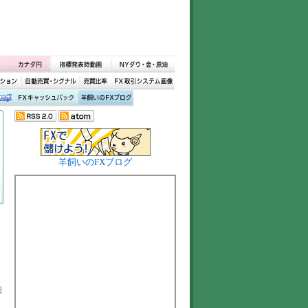
羊飼いのFXブログ
日