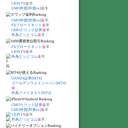
LION FX
金
羊
GMO外貨[外貨ex]
金
羊
GMO外貨[外貨ex]
金
羊
FXブロードネット
金
羊
GMOクリック証券
金
羊
外為どっとコム
金
羊
FXブロードネット
金
羊
LION FX
金
羊
外為どっとコム
金
羊
OANDA証券[MT4]
ゴールデンウェイジャパン[MT4]
金
外為ファイネスト[MT4]
GMOクリック証券
金
羊
GMO外貨[外貨ex]
金
羊
LION FX
金
羊
外為どっとコム
金
羊