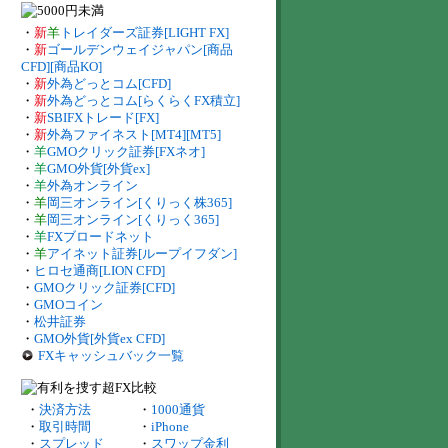
・
新
羊
トレイダーズ証券[LIGHT FX]
・
新
ゴールデンウェイジャパン[商品
CFD][商品KO]
・
新
外為どっとコム[CFD]
・
新
外為どっとコム[らくらくFX積立]
・
新
SBIFXトレード[FX]
・
新
外為ファイネスト[MT4][MT5]
・
羊
GMOクリック証券[FXネオ]
・
羊
GMO外貨[外貨ex]
・
羊
外為オンライン
・
羊
岡三オンライン[くりっく株365]
・
羊
岡三オンライン[くりっく365]
・
羊
FXブロードネット
・
羊
アイネット証券[ループイフダン]
・
ヒロセ通商[LION CFD]
・
GMOクリック証券[CFD]
・
GMOコイン
・
松井証券
・
GMO外貨[外貨ex CFD]
FXキャッシュバック一覧
・
決済方法
・
1000通貨
・
取引時間
・
iPhone
・
スプレッド
・
スワップ金利