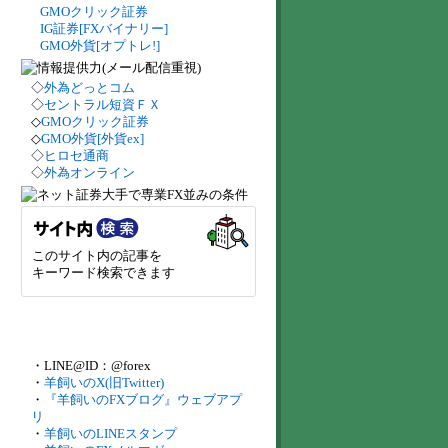
GMOクリック証券
IG証券[FXバイナリー]
GMO外貨[オプトレ!]
◇
外為どっとコム
◇
セントラル短資ＦＸ
◇
GMOクリック証券
◇
GMO外貨[外貨ex]
◇
ヒロセ通商
◇
外為オンライン
このサイト内の記事を
キーワード検索できます
・LINE@ID：@forex
・
羊飼いのX(旧Twitter)
・
『羊飼いのFXブログ』ウェブアプ
リ
・
羊飼いのLINEスタンプ