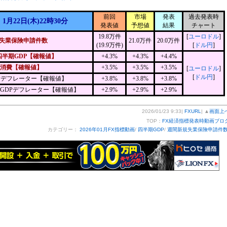
前回
市場
発表
過去発表時
1月22日(木)22時30分
発表値
予想値
結果
チャート
19.8万件
[
ユーロドル
]
失業保険申請件数
21.0万件
20.0万件
(19.9万件)
[
ドル円
]
四半期GDP【確報値】
+4.3%
+4.3%
+4.4%
消費【確報値】
+3.5%
+3.5%
+3.5%
[
ユーロドル
]
[
ドル円
]
Pデフレーター【確報値】
+3.8%
+3.8%
+3.8%
GDPデフレーター【確報値】
+2.9%
+2.9%
+2.9%
2026/01/23 9:33|
FXURL
| ▲
画面上
TOP：
FX経済指標発表時動画ブロ
カテゴリー：
2026年01月FX指標動画
/
四半期GDP
/
週間新規失業保険申請件