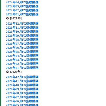
2022年04月FX指標動画
2022年03月FX指標動画
2022年02月FX指標動画
2022年01月FX指標動画
[2021年]
2021年12月FX指標動画
2021年11月FX指標動画
2021年10月FX指標動画
2021年09月FX指標動画
2021年08月FX指標動画
2021年07月FX指標動画
2021年06月FX指標動画
2021年05月FX指標動画
2021年04月FX指標動画
2021年03月FX指標動画
2021年02月FX指標動画
2021年01月FX指標動画
[2020年]
2020年12月FX指標動画
2020年11月FX指標動画
2020年10月FX指標動画
2020年09月FX指標動画
2020年08月FX指標動画
2020年07月FX指標動画
2020年06月FX指標動画
2020年05月FX指標動画