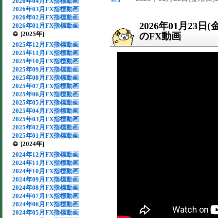
2026年04月FX指標動画
2026年03月FX指標動画
2026年02月FX指標動画
2026年01月23日
2026年01月FX指標動画
[2025年]
のFX動画
2025年12月FX指標動画
2025年11月FX指標動画
2025年10月FX指標動画
2025年09月FX指標動画
2025年08月FX指標動画
2025年07月FX指標動画
2025年06月FX指標動画
2025年05月FX指標動画
2025年04月FX指標動画
2025年03月FX指標動画
2025年02月FX指標動画
2025年01月FX指標動画
[2024年]
2024年12月FX指標動画
2024年11月FX指標動画
2024年10月FX指標動画
2024年09月FX指標動画
2024年08月FX指標動画
2024年07月FX指標動画
2024年06月FX指標動画
2024年05月FX指標動画