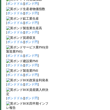
[
ポンドドル
][
ポンド円
]
生産者物価指数
[
ポンドドル
][
ポンド円
]
鉱工業生産
[
ポンドドル
][
ポンド円
]
製造業生産高
[
ポンドドル
][
ポンド円
]
貿易収支
[
ポンドドル
][
ポンド円
]
サービス業PMI(非
製造業PMI)
[
ポンドドル
][
ポンド円
]
建設業PMI
[
ポンドドル
][
ポンド円
]
製造業PMI
[
ポンドドル
][
ポンド円
]
BOE政策金利発表
[
ポンドドル
][
ポンド円
]
BOE資産購入枠決
定
[
ポンドドル
][
ポンド円
]
BOE四半期インフ
レ報告