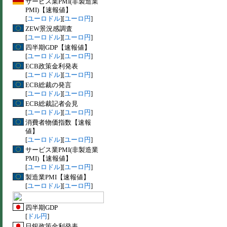
サービス業PMI(非製造業
PMI)【速報値】
[
ユーロドル
][
ユーロ円
]
ZEW景況感調査
[
ユーロドル
][
ユーロ円
]
四半期GDP【速報値】
[
ユーロドル
][
ユーロ円
]
ECB政策金利発表
[
ユーロドル
][
ユーロ円
]
ECB総裁の発言
[
ユーロドル
][
ユーロ円
]
ECB総裁記者会見
[
ユーロドル
][
ユーロ円
]
消費者物価指数【速報
値】
[
ユーロドル
][
ユーロ円
]
サービス業PMI(非製造業
PMI)【速報値】
[
ユーロドル
][
ユーロ円
]
製造業PMI【速報値】
[
ユーロドル
][
ユーロ円
]
四半期GDP
[
ドル円
]
日銀政策金利発表