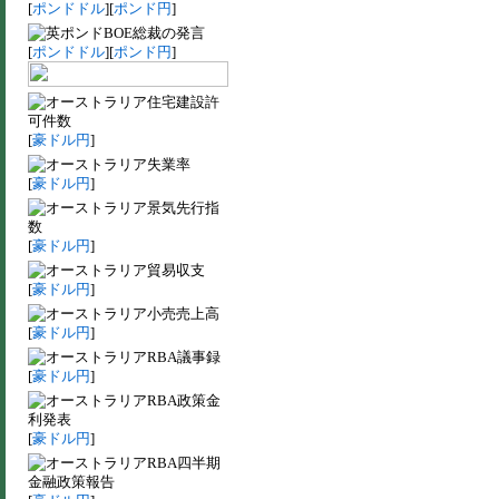
[
ポンドドル
][
ポンド円
]
BOE総裁の発言
[
ポンドドル
][
ポンド円
]
住宅建設許
可件数
[
豪ドル円
]
失業率
[
豪ドル円
]
景気先行指
数
[
豪ドル円
]
貿易収支
[
豪ドル円
]
小売売上高
[
豪ドル円
]
RBA議事録
[
豪ドル円
]
RBA政策金
利発表
[
豪ドル円
]
RBA四半期
金融政策報告