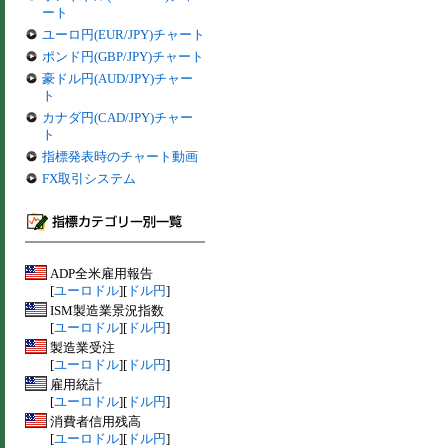
ート
ユーロ円(EUR/JPY)チャート
ポンド円(GBP/JPY)チャート
豪ドル円(AUD/JPY)チャー
ト
カナダ円(CAD/JPY)チャー
ト
指標発表時のチャート動画
FX取引システム
ADP全米雇用報告
[
ユーロドル
][
ドル円
]
ISM製造業景況指数
[
ユーロドル
][
ドル円
]
製造業受注
[
ユーロドル
][
ドル円
]
雇用統計
[
ユーロドル
][
ドル円
]
消費者信用残高
[
ユーロドル
][
ドル円
]