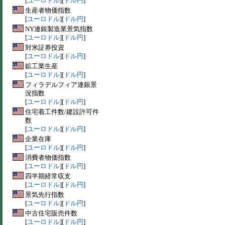
[
ユーロドル
][
ドル円
]
生産者物価指数
[
ユーロドル
][
ドル円
]
NY連銀製造業景気指数
[
ユーロドル
][
ドル円
]
対米証券投資
[
ユーロドル
][
ドル円
]
鉱工業生産
[
ユーロドル
][
ドル円
]
フィラデルフィア連銀景
況指数
[
ユーロドル
][
ドル円
]
住宅着工件数/建設許可件
数
[
ユーロドル
][
ドル円
]
企業在庫
[
ユーロドル
][
ドル円
]
消費者物価指数
[
ユーロドル
][
ドル円
]
四半期経常収支
[
ユーロドル
][
ドル円
]
景気先行指数
[
ユーロドル
][
ドル円
]
中古住宅販売件数
[
ユーロドル
][
ドル円
]