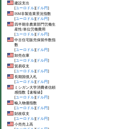
建設支出
[
ユーロドル
][
ドル円
]
ISM非製造業景況指数
[
ユーロドル
][
ドル円
]
四半期非農業部門労働生
産性/単位労働費用
[
ユーロドル
][
ドル円
]
中古住宅販売保留件数指
数
[
ユーロドル
][
ドル円
]
卸売在庫
[
ユーロドル
][
ドル円
]
貿易収支
[
ユーロドル
][
ドル円
]
長期国債入札
[
ユーロドル
][
ドル円
]
ミシガン大学消費者信頼
感指数【速報値】
[
ユーロドル
][
ドル円
]
輸入物価指数
[
ユーロドル
][
ドル円
]
財政収支
[
ユーロドル
][
ドル円
]
小売売上高