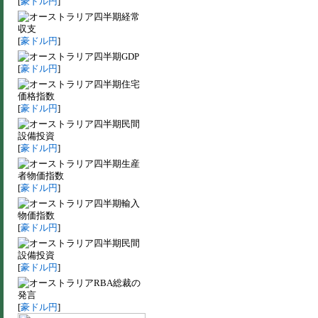
[
豪ドル円
]
四半期経常
収支
[
豪ドル円
]
四半期GDP
[
豪ドル円
]
四半期住宅
価格指数
[
豪ドル円
]
四半期民間
設備投資
[
豪ドル円
]
四半期生産
者物価指数
[
豪ドル円
]
四半期輸入
物価指数
[
豪ドル円
]
四半期民間
設備投資
[
豪ドル円
]
RBA総裁の
発言
[
豪ドル円
]