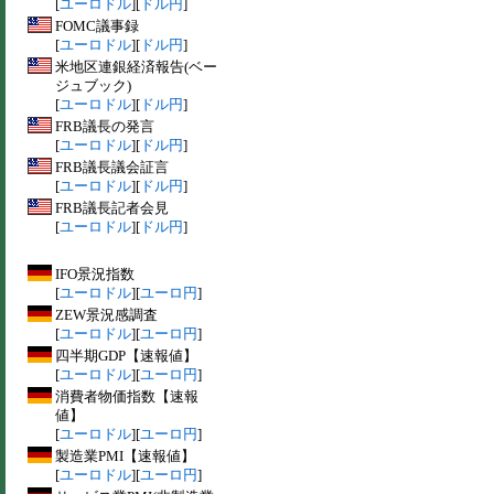
[
ユーロドル
][
ドル円
]
FOMC議事録
[
ユーロドル
][
ドル円
]
米地区連銀経済報告(ベー
ジュブック)
[
ユーロドル
][
ドル円
]
FRB議長の発言
[
ユーロドル
][
ドル円
]
FRB議長議会証言
[
ユーロドル
][
ドル円
]
FRB議長記者会見
[
ユーロドル
][
ドル円
]
IFO景況指数
[
ユーロドル
][
ユーロ円
]
ZEW景況感調査
[
ユーロドル
][
ユーロ円
]
四半期GDP【速報値】
[
ユーロドル
][
ユーロ円
]
消費者物価指数【速報
値】
[
ユーロドル
][
ユーロ円
]
製造業PMI【速報値】
[
ユーロドル
][
ユーロ円
]