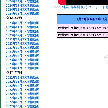
2024年04月FX指標動画
2024年03月FX指標動画
>>>>
経済指標発表時のチャート
2024年02月FX指標動画
2024年01月FX指標動画
[2023年]
1月23日(金)24時53分
2023年12月FX指標動画
2023年11月FX指標動画
米)景気先行指数
(※延期されていた10
2023年10月FX指標動画
米)景気先行指数
(※延期されていた11
2023年09月FX指標動画
2023年08月FX指標動画
2023年07月FX指標動画
2023年06月FX指標動画
2023年05月FX指標動画
2023年04月FX指標動画
カ
2023年03月FX指標動画
2023年02月FX指標動画
2023年01月FX指標動画
[2022年]
2022年12月FX指標動画
2022年11月FX指標動画
2022年10月FX指標動画
2022年09月FX指標動画
2022年08月FX指標動画
2022年07月FX指標動画
2022年06月FX指標動画
2022年05月FX指標動画