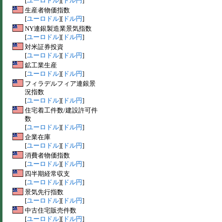
[
ユーロドル
][
ドル円
]
生産者物価指数
[
ユーロドル
][
ドル円
]
NY連銀製造業景気指数
[
ユーロドル
][
ドル円
]
対米証券投資
[
ユーロドル
][
ドル円
]
鉱工業生産
[
ユーロドル
][
ドル円
]
フィラデルフィア連銀景
況指数
[
ユーロドル
][
ドル円
]
住宅着工件数/建設許可件
数
[
ユーロドル
][
ドル円
]
企業在庫
[
ユーロドル
][
ドル円
]
消費者物価指数
[
ユーロドル
][
ドル円
]
四半期経常収支
[
ユーロドル
][
ドル円
]
景気先行指数
[
ユーロドル
][
ドル円
]
中古住宅販売件数
[
ユーロドル
][
ドル円
]