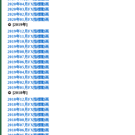
2020年04月FX指標動画
2020年03月FX指標動画
2020年02月FX指標動画
2020年01月FX指標動画
[2019年]
2019年12月FX指標動画
2019年11月FX指標動画
2019年10月FX指標動画
2019年09月FX指標動画
2019年08月FX指標動画
2019年07月FX指標動画
2019年06月FX指標動画
2019年05月FX指標動画
2019年04月FX指標動画
2019年03月FX指標動画
2019年02月FX指標動画
2019年01月FX指標動画
[2018年]
2018年12月FX指標動画
2018年11月FX指標動画
2018年10月FX指標動画
2018年09月FX指標動画
2018年08月FX指標動画
2018年07月FX指標動画
2018年06月FX指標動画