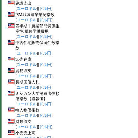
建設支出
[
ユーロドル
][
ドル円
]
ISM非製造業景況指数
[
ユーロドル
][
ドル円
]
四半期非農業部門労働生
産性/単位労働費用
[
ユーロドル
][
ドル円
]
中古住宅販売保留件数指
数
[
ユーロドル
][
ドル円
]
卸売在庫
[
ユーロドル
][
ドル円
]
貿易収支
[
ユーロドル
][
ドル円
]
長期国債入札
[
ユーロドル
][
ドル円
]
ミシガン大学消費者信頼
感指数【速報値】
[
ユーロドル
][
ドル円
]
輸入物価指数
[
ユーロドル
][
ドル円
]
財政収支
[
ユーロドル
][
ドル円
]
小売売上高