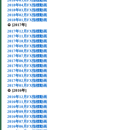
2018年05月FX指標動画
2018年04月FX指標動画
2018年03月FX指標動画
2018年02月FX指標動画
2018年01月FX指標動画
[2017年]
2017年12月FX指標動画
2017年11月FX指標動画
2017年10月FX指標動画
2017年09月FX指標動画
2017年08月FX指標動画
2017年07月FX指標動画
2017年06月FX指標動画
2017年05月FX指標動画
2017年04月FX指標動画
2017年03月FX指標動画
2017年02月FX指標動画
2017年01月FX指標動画
[2016年]
2016年12月FX指標動画
2016年11月FX指標動画
2016年10月FX指標動画
2016年09月FX指標動画
2016年08月FX指標動画
2016年07月FX指標動画
2016年06月FX指標動画