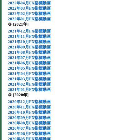
2022年04月FX指標動画
2022年03月FX指標動画
2022年02月FX指標動画
2022年01月FX指標動画
[2021年]
2021年12月FX指標動画
2021年11月FX指標動画
2021年10月FX指標動画
2021年09月FX指標動画
2021年08月FX指標動画
2021年07月FX指標動画
2021年06月FX指標動画
2021年05月FX指標動画
2021年04月FX指標動画
2021年03月FX指標動画
2021年02月FX指標動画
2021年01月FX指標動画
[2020年]
2020年12月FX指標動画
2020年11月FX指標動画
2020年10月FX指標動画
2020年09月FX指標動画
2020年08月FX指標動画
2020年07月FX指標動画
2020年06月FX指標動画
2020年05月FX指標動画