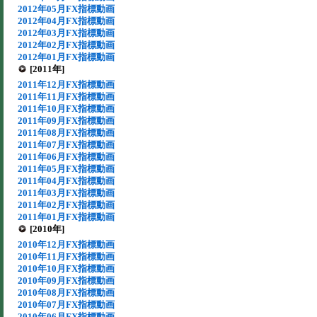
2012年05月FX指標動画
2012年04月FX指標動画
2012年03月FX指標動画
2012年02月FX指標動画
2012年01月FX指標動画
[2011年]
2011年12月FX指標動画
2011年11月FX指標動画
2011年10月FX指標動画
2011年09月FX指標動画
2011年08月FX指標動画
2011年07月FX指標動画
2011年06月FX指標動画
2011年05月FX指標動画
2011年04月FX指標動画
2011年03月FX指標動画
2011年02月FX指標動画
2011年01月FX指標動画
[2010年]
2010年12月FX指標動画
2010年11月FX指標動画
2010年10月FX指標動画
2010年09月FX指標動画
2010年08月FX指標動画
2010年07月FX指標動画
2010年06月FX指標動画