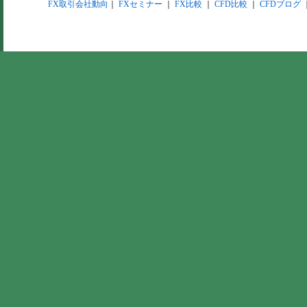
FX取引会社動向
｜
FXセミナー
｜
FX比較
｜
CFD比較
｜
CFDブログ