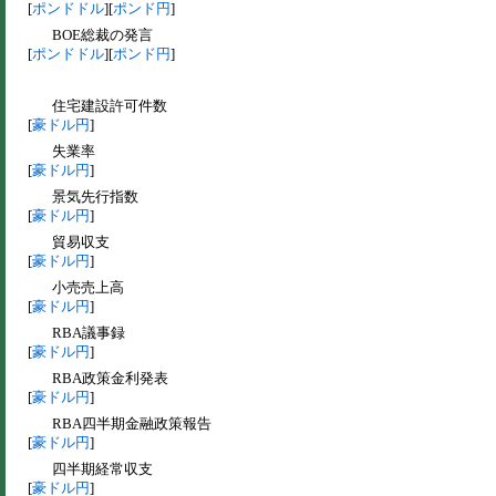
[
ポンドドル
][
ポンド円
]
BOE総裁の発言
[
ポンドドル
][
ポンド円
]
住宅建設許可件数
[
豪ドル円
]
失業率
[
豪ドル円
]
景気先行指数
[
豪ドル円
]
貿易収支
[
豪ドル円
]
小売売上高
[
豪ドル円
]
RBA議事録
[
豪ドル円
]
RBA政策金利発表
[
豪ドル円
]
RBA四半期金融政策報告
[
豪ドル円
]
四半期経常収支
[
豪ドル円
]