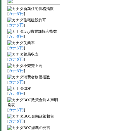
新築住宅価格指数
[
カナダ円
]
住宅建設許可
[
カナダ円
]
Ivey購買部協会指数
[
カナダ円
]
失業率
[
カナダ円
]
貿易収支
[
カナダ円
]
小売売上高
[
カナダ円
]
消費者物価指数
[
カナダ円
]
GDP
[
カナダ円
]
BOC政策金利＆声明
発表
[
カナダ円
]
BOC金融政策報告
[
カナダ円
]
BOC総裁の発言