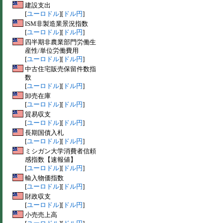
建設支出
[
ユーロドル
][
ドル円
]
ISM非製造業景況指数
[
ユーロドル
][
ドル円
]
四半期非農業部門労働生
産性/単位労働費用
[
ユーロドル
][
ドル円
]
中古住宅販売保留件数指
数
[
ユーロドル
][
ドル円
]
卸売在庫
[
ユーロドル
][
ドル円
]
貿易収支
[
ユーロドル
][
ドル円
]
長期国債入札
[
ユーロドル
][
ドル円
]
ミシガン大学消費者信頼
感指数【速報値】
[
ユーロドル
][
ドル円
]
輸入物価指数
[
ユーロドル
][
ドル円
]
財政収支
[
ユーロドル
][
ドル円
]
小売売上高