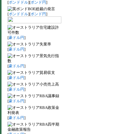
[
ポンドドル
][
ポンド円
]
BOE総裁の発言
[
ポンドドル
][
ポンド円
]
住宅建設許
可件数
[
豪ドル円
]
失業率
[
豪ドル円
]
景気先行指
数
[
豪ドル円
]
貿易収支
[
豪ドル円
]
小売売上高
[
豪ドル円
]
RBA議事録
[
豪ドル円
]
RBA政策金
利発表
[
豪ドル円
]
RBA四半期
金融政策報告