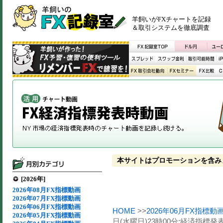
羊飼いがFXチャートを記録
＆取引システムを徹底調査
本サイトはプロモーションを含み
[2026年]
2026年08月FX指標動画
2026年07月FX指標動画
2026年06月FX指標動画
HOME
>>
2026年06月FX指標動
2026年05月FX指標動画
日(水曜日)23時00分:経済指標発