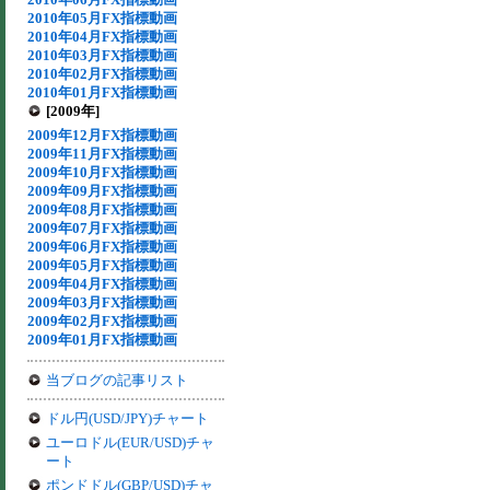
2010年05月FX指標動画
2010年04月FX指標動画
2010年03月FX指標動画
2010年02月FX指標動画
2010年01月FX指標動画
[2009年]
2009年12月FX指標動画
2009年11月FX指標動画
2009年10月FX指標動画
2009年09月FX指標動画
2009年08月FX指標動画
2009年07月FX指標動画
2009年06月FX指標動画
2009年05月FX指標動画
2009年04月FX指標動画
2009年03月FX指標動画
2009年02月FX指標動画
2009年01月FX指標動画
当ブログの記事リスト
ドル円(USD/JPY)チャート
ユーロドル(EUR/USD)チャ
ート
ポンドドル(GBP/USD)チャ