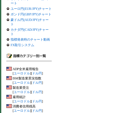
ート
ユーロ円(EUR/JPY)チャート
ポンド円(GBP/JPY)チャート
豪ドル円(AUD/JPY)チャー
ト
カナダ円(CAD/JPY)チャー
ト
指標発表時のチャート動画
FX取引システム
ADP全米雇用報告
[
ユーロドル
][
ドル円
]
ISM製造業景況指数
[
ユーロドル
][
ドル円
]
製造業受注
[
ユーロドル
][
ドル円
]
雇用統計
[
ユーロドル
][
ドル円
]
消費者信用残高
[
ユーロドル
][
ドル円
]