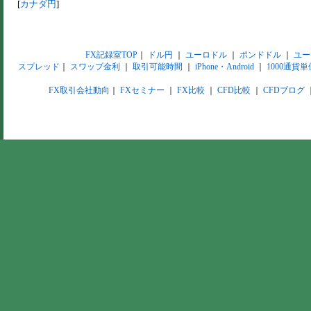
[
カナダ円
]
FX記録室TOP
｜
ドル円
｜
ユーロドル
｜
ポンドドル
｜
ユー
スプレッド
｜
スワップ金利
｜
取引可能時間
｜
iPhone・Android
｜
1000通貨単
FX取引会社動向
｜
FXセミナー
｜
FX比較
｜
CFD比較
｜
CFDブログ