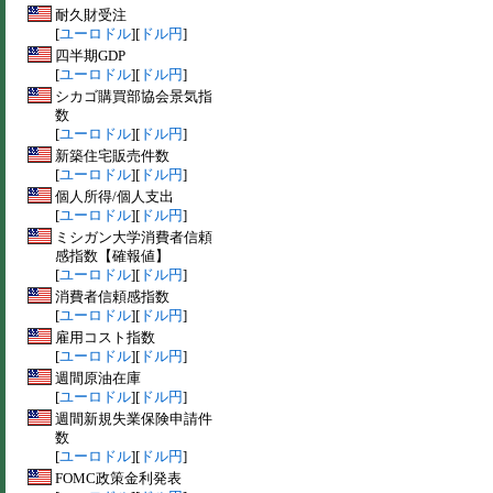
耐久財受注
[
ユーロドル
][
ドル円
]
四半期GDP
[
ユーロドル
][
ドル円
]
シカゴ購買部協会景気指
数
[
ユーロドル
][
ドル円
]
新築住宅販売件数
[
ユーロドル
][
ドル円
]
個人所得/個人支出
[
ユーロドル
][
ドル円
]
ミシガン大学消費者信頼
感指数【確報値】
[
ユーロドル
][
ドル円
]
消費者信頼感指数
[
ユーロドル
][
ドル円
]
雇用コスト指数
[
ユーロドル
][
ドル円
]
週間原油在庫
[
ユーロドル
][
ドル円
]
週間新規失業保険申請件
数
[
ユーロドル
][
ドル円
]
FOMC政策金利発表