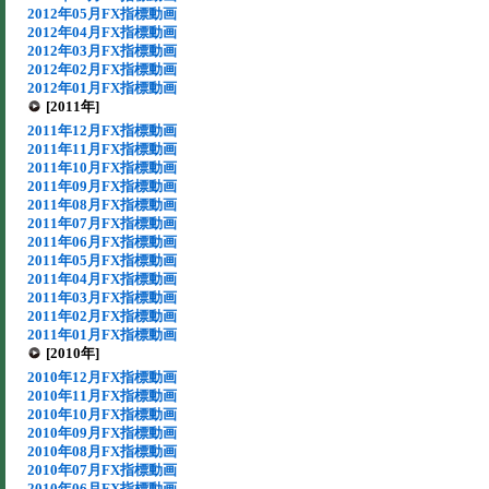
2012年05月FX指標動画
2012年04月FX指標動画
2012年03月FX指標動画
2012年02月FX指標動画
2012年01月FX指標動画
[2011年]
2011年12月FX指標動画
2011年11月FX指標動画
2011年10月FX指標動画
2011年09月FX指標動画
2011年08月FX指標動画
2011年07月FX指標動画
2011年06月FX指標動画
2011年05月FX指標動画
2011年04月FX指標動画
2011年03月FX指標動画
2011年02月FX指標動画
2011年01月FX指標動画
[2010年]
2010年12月FX指標動画
2010年11月FX指標動画
2010年10月FX指標動画
2010年09月FX指標動画
2010年08月FX指標動画
2010年07月FX指標動画
2010年06月FX指標動画