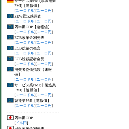
サービス業PMI(非製造業
PMI)【速報値】
[
ユーロドル
][
ユーロ円
]
ZEW景況感調査
[
ユーロドル
][
ユーロ円
]
四半期GDP【速報値】
[
ユーロドル
][
ユーロ円
]
ECB政策金利発表
[
ユーロドル
][
ユーロ円
]
ECB総裁の発言
[
ユーロドル
][
ユーロ円
]
ECB総裁記者会見
[
ユーロドル
][
ユーロ円
]
消費者物価指数【速報
値】
[
ユーロドル
][
ユーロ円
]
サービス業PMI(非製造業
PMI)【速報値】
[
ユーロドル
][
ユーロ円
]
製造業PMI【速報値】
[
ユーロドル
][
ユーロ円
]
四半期GDP
[
ドル円
]
日銀政策金利発表