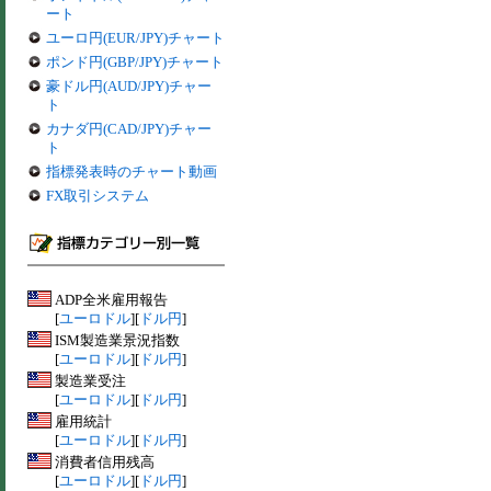
ート
ユーロ円(EUR/JPY)チャート
ポンド円(GBP/JPY)チャート
豪ドル円(AUD/JPY)チャー
ト
カナダ円(CAD/JPY)チャー
ト
指標発表時のチャート動画
FX取引システム
ADP全米雇用報告
[
ユーロドル
][
ドル円
]
ISM製造業景況指数
[
ユーロドル
][
ドル円
]
製造業受注
[
ユーロドル
][
ドル円
]
雇用統計
[
ユーロドル
][
ドル円
]
消費者信用残高
[
ユーロドル
][
ドル円
]