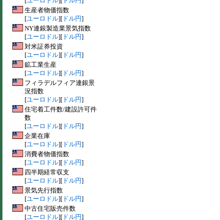
[
ユーロドル
][
ドル円
]
生産者物価指数
[
ユーロドル
][
ドル円
]
NY連銀製造業景気指数
[
ユーロドル
][
ドル円
]
対米証券投資
[
ユーロドル
][
ドル円
]
鉱工業生産
[
ユーロドル
][
ドル円
]
フィラデルフィア連銀景
況指数
[
ユーロドル
][
ドル円
]
住宅着工件数/建設許可件
数
[
ユーロドル
][
ドル円
]
企業在庫
[
ユーロドル
][
ドル円
]
消費者物価指数
[
ユーロドル
][
ドル円
]
四半期経常収支
[
ユーロドル
][
ドル円
]
景気先行指数
[
ユーロドル
][
ドル円
]
中古住宅販売件数
[
ユーロドル
][
ドル円
]