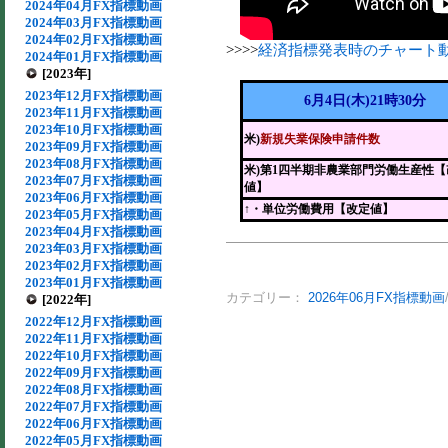
2024年04月FX指標動画
2024年03月FX指標動画
2024年02月FX指標動画
>>>>
経済指標発表時のチャート
2024年01月FX指標動画
[2023年]
2023年12月FX指標動画
6月4日(木)21時30分
2023年11月FX指標動画
2023年10月FX指標動画
米)
新規失業保険申請件数
2023年09月FX指標動画
2023年08月FX指標動画
米)第1四半期非農業部門労働生産性【
2023年07月FX指標動画
値】
2023年06月FX指標動画
↑・単位労働費用【改定値】
2023年05月FX指標動画
2023年04月FX指標動画
2023年03月FX指標動画
2023年02月FX指標動画
2023年01月FX指標動画
カテゴリー：
2026年06月FX指標動画
[2022年]
2022年12月FX指標動画
2022年11月FX指標動画
2022年10月FX指標動画
2022年09月FX指標動画
2022年08月FX指標動画
2022年07月FX指標動画
2022年06月FX指標動画
2022年05月FX指標動画