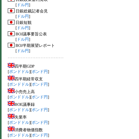
[
ドル円
]
日銀総裁記者会見
[
ドル円
]
日銀短観
[
ドル円
]
BOJ議事要旨公表
[
ドル円
]
BOJ半期展望レポート
[
ドル円
]
四半期GDP
[
ポンドドル
][
ポンド円
]
四半期経常収支
[
ポンドドル
][
ポンド円
]
小売売上高
[
ポンドドル
][
ポンド円
]
BOE議事録
[
ポンドドル
][
ポンド円
]
失業率
[
ポンドドル
][
ポンド円
]
消費者物価指数
[
ポンドドル
][
ポンド円
]