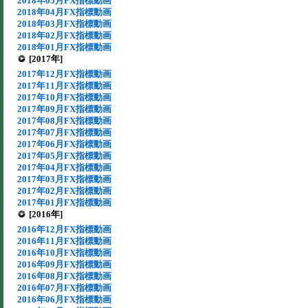
2018年05月FX指標動画
2018年04月FX指標動画
2018年03月FX指標動画
2018年02月FX指標動画
2018年01月FX指標動画
[2017年]
2017年12月FX指標動画
2017年11月FX指標動画
2017年10月FX指標動画
2017年09月FX指標動画
2017年08月FX指標動画
2017年07月FX指標動画
2017年06月FX指標動画
2017年05月FX指標動画
2017年04月FX指標動画
2017年03月FX指標動画
2017年02月FX指標動画
2017年01月FX指標動画
[2016年]
2016年12月FX指標動画
2016年11月FX指標動画
2016年10月FX指標動画
2016年09月FX指標動画
2016年08月FX指標動画
2016年07月FX指標動画
2016年06月FX指標動画