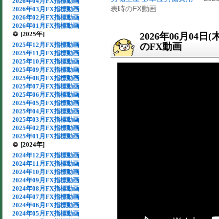
2026年04月FX指標動画
表時のFX動画
2026年03月FX指標動画
2026年02月FX指標動画
2026年01月FX指標動画
[2025年]
2026年06月04日
2025年12月FX指標動画
のFX動画
2025年11月FX指標動画
2025年10月FX指標動画
2025年09月FX指標動画
2025年08月FX指標動画
2025年07月FX指標動画
2025年06月FX指標動画
2025年05月FX指標動画
2025年04月FX指標動画
2025年03月FX指標動画
2025年02月FX指標動画
2025年01月FX指標動画
[2024年]
2024年12月FX指標動画
2024年11月FX指標動画
2024年10月FX指標動画
2024年09月FX指標動画
2024年08月FX指標動画
2024年07月FX指標動画
2024年06月FX指標動画
2024年05月FX指標動画