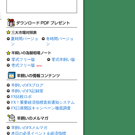
夏時間バージョ
冬時間バージョ
ン
ン
零式フリー版
零式羊飼い版
壱式フリー版
new
羊飼いのFXブログ
羊飼いのFX記録室
FX比較ロボ
FX！重要経済指標直前通知システム
FX口座開設キャンペーン徹底調査
羊飼いのFXメルマガ
本日の必見イベント＆経済指標