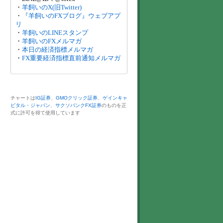
・
羊飼いのX(旧Twitter)
・
『羊飼いのFXブログ』ウェブアプ
リ
・
羊飼いのLINEスタンプ
・
羊飼いのFXメルマガ
・
本日の経済指標メルマガ
・
FX重要経済指標直前通知メルマガ
チャートは
IG証券
、
GMOクリック証券
、
ゲインキャ
ピタル・ジャパン
、
サクソバンクFX証券
のものを正
式に許可を得て使用しています