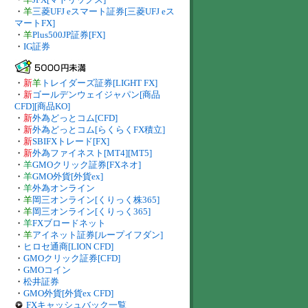
・
羊
三菱UFJ eスマート証券[三菱UFJ eス
マートFX]
・
羊
Plus500JP証券[FX]
・
IG証券
・
新
羊
トレイダーズ証券[LIGHT FX]
・
新
ゴールデンウェイジャパン[商品
CFD][商品KO]
・
新
外為どっとコム[CFD]
・
新
外為どっとコム[らくらくFX積立]
・
新
SBIFXトレード[FX]
・
新
外為ファイネスト[MT4][MT5]
・
羊
GMOクリック証券[FXネオ]
・
羊
GMO外貨[外貨ex]
・
羊
外為オンライン
・
羊
岡三オンライン[くりっく株365]
・
羊
岡三オンライン[くりっく365]
・
羊
FXブロードネット
・
羊
アイネット証券[ループイフダン]
・
ヒロセ通商[LION CFD]
・
GMOクリック証券[CFD]
・
GMOコイン
・
松井証券
・
GMO外貨[外貨ex CFD]
FXキャッシュバック一覧