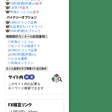
GMO外貨[外貨ex]
金
羊
LION FX
金
羊
外為どっとコム
金
羊
GMOクリック証券
IG証券[FXバイナリー]
GMO外貨[オプトレ!]
◇
外為どっとコム
◇
セントラル短資ＦＸ
◇
GMOクリック証券
◇
GMO外貨[外貨ex]
◇
ヒロセ通商
◇
外為オンライン
このサイト内の記事を
キーワード検索できます
・LINE@ID：@forex