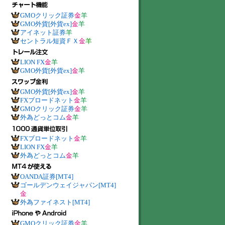
GMOクリック証券
金
羊
GMO外貨[外貨ex]
金
羊
アイネット証券
羊
セントラル短資ＦＸ
金
羊
LION FX
金
羊
GMO外貨[外貨ex]
金
羊
GMO外貨[外貨ex]
金
羊
FXブロードネット
金
羊
GMOクリック証券
金
羊
外為どっとコム
金
羊
FXブロードネット
金
羊
LION FX
金
羊
外為どっとコム
金
羊
OANDA証券[MT4]
ゴールデンウェイジャパン[MT4]
金
外為ファイネスト[MT4]
GMOクリック証券
金
羊