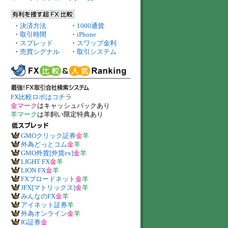
・
決済方法
・
1000通貨
・
取引時間
・
iPhone
・
スプレッド
・
スワップ金利
・
売買シグナル
・
取引システム
FX比較ロボはコチラ
金マーク
はキャッシュバックあり
羊マーク
は羊飼い限定特典あり
GMOクリック証券
金
羊
外為どっとコム
金
羊
GMO外貨[外貨ex]
金
羊
LIGHT FX
金
羊
LION FX
金
羊
FXブロードネット
金
羊
JFX[マトリックス]
金
羊
みんなのFX
金
羊
アイネット証券
羊
外為オンライン
金
羊
IG証券
金