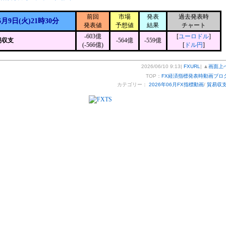
前回
市場
発表
過去発表時
6月9日(火)21時30分
発表値
予想値
結果
チャート
-603億
[
ユーロドル
]
易収支
-564億
-559億
(-566億)
[
ドル円
]
2026/06/10 9:13|
FXURL
| ▲
画面上
TOP：
FX経済指標発表時動画ブロ
カテゴリー：
2026年06月FX指標動画
/
貿易収