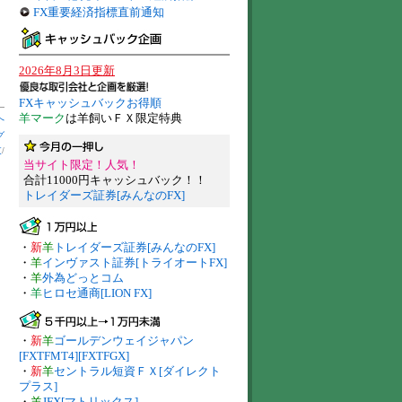
FX重要経済指標直前通知
2026年8月3日更新
FXキャッシュバックお得順
羊マーク
は羊飼いＦＸ限定特典
へ
グ
支
/
当サイト限定！人気！
合計11000円キャッシュバック！！
トレイダーズ証券[みんなのFX]
・
新
羊
トレイダーズ証券[みんなのFX]
・
羊
インヴァスト証券[トライオートFX]
・
羊
外為どっとコム
・
羊
ヒロセ通商[LION FX]
・
新
羊
ゴールデンウェイジャパン
[FXTFMT4][FXTFGX]
・
新
羊
セントラル短資ＦＸ[ダイレクト
プラス]
・
羊
JFX[マトリックス]