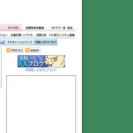
羊飼いのFXブログ
発