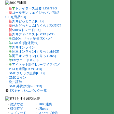
・
新
羊
トレイダーズ証券[LIGHT FX]
・
新
ゴールデンウェイジャパン[商品
CFD][商品KO]
・
新
外為どっとコム[CFD]
・
新
外為どっとコム[らくらくFX積立]
・
新
SBIFXトレード[FX]
・
新
外為ファイネスト[MT4][MT5]
・
羊
GMOクリック証券[FXネオ]
・
羊
GMO外貨[外貨ex]
・
羊
外為オンライン
・
羊
岡三オンライン[くりっく株365]
・
羊
岡三オンライン[くりっく365]
・
羊
FXブロードネット
・
羊
アイネット証券[ループイフダン]
・
ヒロセ通商[LION CFD]
・
GMOクリック証券[CFD]
・
GMOコイン
・
松井証券
・
GMO外貨[外貨ex CFD]
FXキャッシュバック一覧
・
決済方法
・
1000通貨
・
取引時間
・
iPhone
・
スプレッド
・
スワップ金利