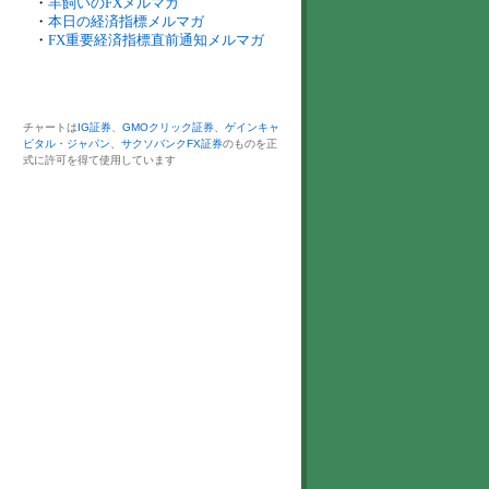
・
羊飼いのFXメルマガ
・
本日の経済指標メルマガ
・
FX重要経済指標直前通知メルマガ
チャートは
IG証券
、
GMOクリック証券
、
ゲインキャ
ピタル・ジャパン
、
サクソバンクFX証券
のものを正
式に許可を得て使用しています