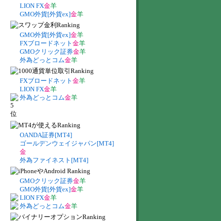
LION FX
金
羊
GMO外貨[外貨ex]
金
羊
GMO外貨[外貨ex]
金
羊
FXブロードネット
金
羊
GMOクリック証券
金
羊
外為どっとコム
金
羊
FXブロードネット
金
羊
LION FX
金
羊
外為どっとコム
金
羊
OANDA証券[MT4]
ゴールデンウェイジャパン[MT4]
金
外為ファイネスト[MT4]
GMOクリック証券
金
羊
GMO外貨[外貨ex]
金
羊
LION FX
金
羊
外為どっとコム
金
羊