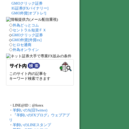
GMOクリック証券
IG証券[FXバイナリー]
GMO外貨[オプトレ!]
◇
外為どっとコム
◇
セントラル短資ＦＸ
◇
GMOクリック証券
◇
GMO外貨[外貨ex]
◇
ヒロセ通商
◇
外為オンライン
このサイト内の記事を
キーワード検索できます
・LINE@ID：@forex
・
羊飼いのX(旧Twitter)
・
『羊飼いのFXブログ』ウェブアプ
リ
・
羊飼いのLINEスタンプ