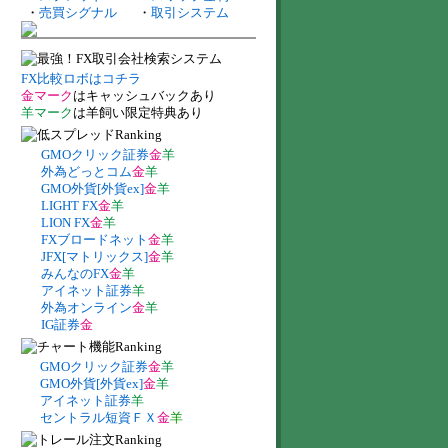
・
売買シグナル
・
取引システム
FX比較ロボはコチラ
金マーク
はキャッシュバックあり
羊マーク
は羊飼い限定特典あり
GMOクリック証券
金
羊
外為どっとコム
金
羊
GMO外貨[外貨ex]
金
羊
LIGHT FX
金
羊
LION FX
金
羊
FXブロードネット
金
羊
JFX[マトリックス]
金
羊
みんなのFX
金
羊
アイネット証券
羊
外為オンライン
金
羊
IG証券
金
GMOクリック証券
金
羊
GMO外貨[外貨ex]
金
羊
アイネット証券
羊
セントラル短資ＦＸ
金
羊