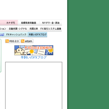
羊飼いのFXブログ
経