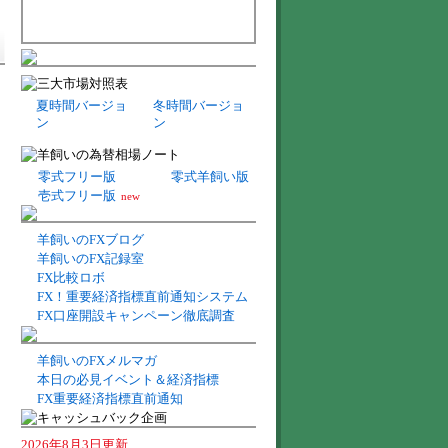
夏時間バージョ
冬時間バージョ
ン
ン
零式フリー版
零式羊飼い版
壱式フリー版
new
羊飼いのFXブログ
羊飼いのFX記録室
FX比較ロボ
FX！重要経済指標直前通知システム
FX口座開設キャンペーン徹底調査
羊飼いのFXメルマガ
本日の必見イベント＆経済指標
FX重要経済指標直前通知
2026年8月3日更新