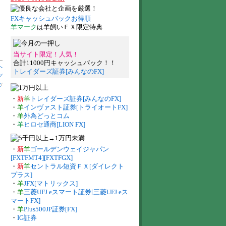
FXキャッシュバックお得順
羊マーク
は羊飼いＦＸ限定特典
当サイト限定！人気！
合計11000円キャッシュバック！！
へ
トレイダーズ証券[みんなのFX]
グ
数
/
・
新
羊
トレイダーズ証券[みんなのFX]
・
羊
インヴァスト証券[トライオートFX]
・
羊
外為どっとコム
・
羊
ヒロセ通商[LION FX]
・
新
羊
ゴールデンウェイジャパン
[FXTFMT4][FXTFGX]
・
新
羊
セントラル短資ＦＸ[ダイレクト
プラス]
・
羊
JFX[マトリックス]
・
羊
三菱UFJ eスマート証券[三菱UFJ eス
マートFX]
・
羊
Plus500JP証券[FX]
・
IG証券