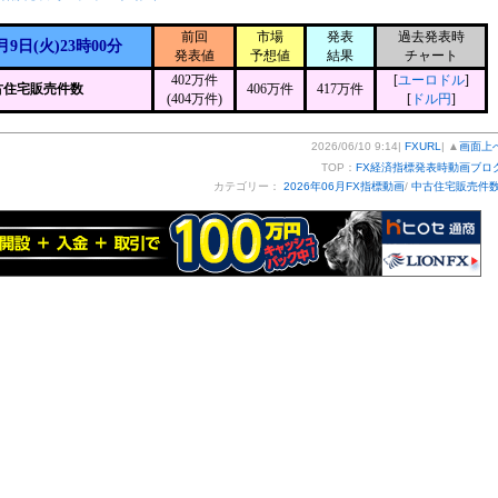
前回
市場
発表
過去発表時
月9日(火)23時00分
発表値
予想値
結果
チャート
402万件
[
ユーロドル
]
古住宅販売件数
406万件
417万件
(404万件)
[
ドル円
]
2026/06/10 9:14|
FXURL
| ▲
画面上
TOP：
FX経済指標発表時動画ブロ
カテゴリー：
2026年06月FX指標動画
/
中古住宅販売件