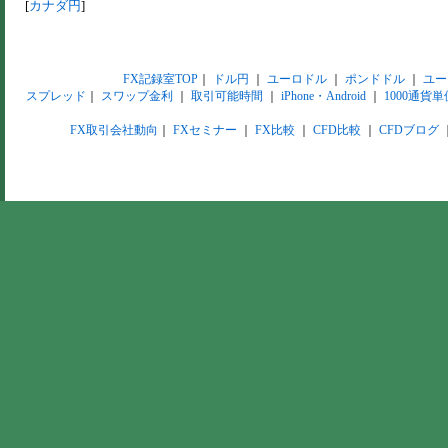
[
カナダ円
]
FX記録室TOP
｜
ドル円
｜
ユーロドル
｜
ポンドドル
｜
ユー
スプレッド
｜
スワップ金利
｜
取引可能時間
｜
iPhone・Android
｜
1000通貨単
FX取引会社動向
｜
FXセミナー
｜
FX比較
｜
CFD比較
｜
CFDブログ