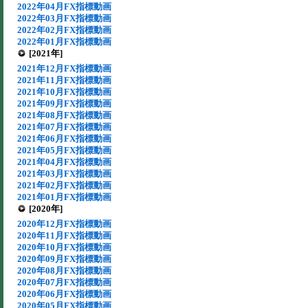
2022年04月FX指標動画
2022年03月FX指標動画
2022年02月FX指標動画
2022年01月FX指標動画
[2021年]
2021年12月FX指標動画
2021年11月FX指標動画
2021年10月FX指標動画
2021年09月FX指標動画
2021年08月FX指標動画
2021年07月FX指標動画
2021年06月FX指標動画
2021年05月FX指標動画
2021年04月FX指標動画
2021年03月FX指標動画
2021年02月FX指標動画
2021年01月FX指標動画
[2020年]
2020年12月FX指標動画
2020年11月FX指標動画
2020年10月FX指標動画
2020年09月FX指標動画
2020年08月FX指標動画
2020年07月FX指標動画
2020年06月FX指標動画
2020年05月FX指標動画