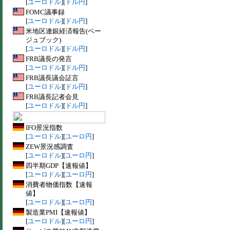
[
ユーロドル
][
ドル円
]
FOMC議事録
[
ユーロドル
][
ドル円
]
米地区連銀経済報告(ベー
ジュブック)
[
ユーロドル
][
ドル円
]
FRB議長の発言
[
ユーロドル
][
ドル円
]
FRB議長議会証言
[
ユーロドル
][
ドル円
]
FRB議長記者会見
[
ユーロドル
][
ドル円
]
IFO景況指数
[
ユーロドル
][
ユーロ円
]
ZEW景況感調査
[
ユーロドル
][
ユーロ円
]
四半期GDP【速報値】
[
ユーロドル
][
ユーロ円
]
消費者物価指数【速報
値】
[
ユーロドル
][
ユーロ円
]
製造業PMI【速報値】
[
ユーロドル
][
ユーロ円
]