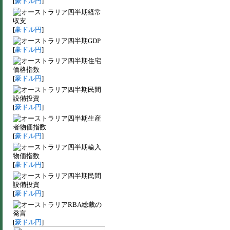
[
豪ドル円
]
四半期経常
収支
[
豪ドル円
]
四半期GDP
[
豪ドル円
]
四半期住宅
価格指数
[
豪ドル円
]
四半期民間
設備投資
[
豪ドル円
]
四半期生産
者物価指数
[
豪ドル円
]
四半期輸入
物価指数
[
豪ドル円
]
四半期民間
設備投資
[
豪ドル円
]
RBA総裁の
発言
[
豪ドル円
]