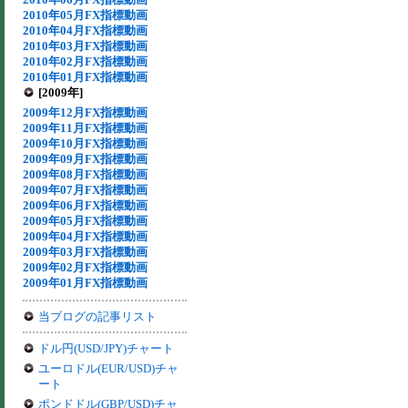
2010年05月FX指標動画
2010年04月FX指標動画
2010年03月FX指標動画
2010年02月FX指標動画
2010年01月FX指標動画
[2009年]
2009年12月FX指標動画
2009年11月FX指標動画
2009年10月FX指標動画
2009年09月FX指標動画
2009年08月FX指標動画
2009年07月FX指標動画
2009年06月FX指標動画
2009年05月FX指標動画
2009年04月FX指標動画
2009年03月FX指標動画
2009年02月FX指標動画
2009年01月FX指標動画
当ブログの記事リスト
ドル円(USD/JPY)チャート
ユーロドル(EUR/USD)チャ
ート
ポンドドル(GBP/USD)チャ