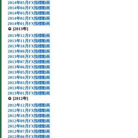
2014年05月FX指標動画
2014年04月FX指標動画
2014年03月FX指標動画
2014年02月FX指標動画
2014年01月FX指標動画
[2013年]
2013年12月FX指標動画
2013年11月FX指標動画
2013年10月FX指標動画
2013年09月FX指標動画
2013年08月FX指標動画
2013年07月FX指標動画
2013年06月FX指標動画
2013年05月FX指標動画
2013年04月FX指標動画
2013年03月FX指標動画
2013年02月FX指標動画
2013年01月FX指標動画
[2012年]
2012年12月FX指標動画
2012年11月FX指標動画
2012年10月FX指標動画
2012年09月FX指標動画
2012年08月FX指標動画
2012年07月FX指標動画
2012年06月FX指標動画