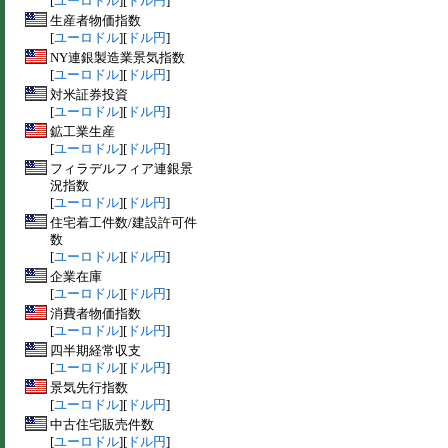
[
ユーロドル
][
ドル円
]
生産者物価指数
[
ユーロドル
][
ドル円
]
NY連銀製造業景気指数
[
ユーロドル
][
ドル円
]
対米証券投資
[
ユーロドル
][
ドル円
]
鉱工業生産
[
ユーロドル
][
ドル円
]
フィラデルフィア連銀景
況指数
[
ユーロドル
][
ドル円
]
住宅着工件数/建設許可件
数
[
ユーロドル
][
ドル円
]
企業在庫
[
ユーロドル
][
ドル円
]
消費者物価指数
[
ユーロドル
][
ドル円
]
四半期経常収支
[
ユーロドル
][
ドル円
]
景気先行指数
[
ユーロドル
][
ドル円
]
中古住宅販売件数
[
ユーロドル
][
ドル円
]