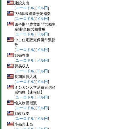
建設支出
[
ユーロドル
][
ドル円
]
ISM非製造業景況指数
[
ユーロドル
][
ドル円
]
四半期非農業部門労働生
産性/単位労働費用
[
ユーロドル
][
ドル円
]
中古住宅販売保留件数指
数
[
ユーロドル
][
ドル円
]
卸売在庫
[
ユーロドル
][
ドル円
]
貿易収支
[
ユーロドル
][
ドル円
]
長期国債入札
[
ユーロドル
][
ドル円
]
ミシガン大学消費者信頼
感指数【速報値】
[
ユーロドル
][
ドル円
]
輸入物価指数
[
ユーロドル
][
ドル円
]
財政収支
[
ユーロドル
][
ドル円
]
小売売上高