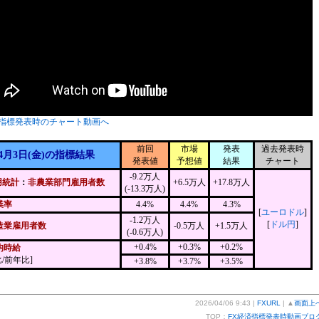
指標発表時のチャート動画へ
前回
市場
発表
過去発表時
4月3日(金)の指標結果
発表値
予想値
結果
チャート
-9.2万人
用統計
：
非農業部門雇用者数
+6.5万人
+17.8万人
(-13.3万人)
業率
4.4%
4.4%
4.3%
[
ユーロドル
]
-1.2万人
[
ドル円
]
造業雇用者数
-0.5万人
+1.5万人
(-0.6万人)
+0.4%
+0.3%
+0.2%
均時給
/前年比]
+3.8%
+3.7%
+3.5%
2026/04/06 9:43 |
FXURL
| ▲
画面上
TOP：
FX経済指標発表時動画ブロ