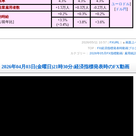
業率
4.3%
4.3%
4.3%
ユーロドル
]
造業雇用者数
+1.5万人
+0.3万人
-0.2万人
[
ドル円
]
+0.2%
+0.3%
+0.2%
均時給
+3.5%
/前年比]
+3.8%
+3.6%
(+3.4%)
2026/05/11 10:57 |
FXURL
| ▲
画面上
TOP：
FX経済指標発表時動画ブロ
カテゴリー：
2026年05月FX指標動画
/
雇用統
2026年04月03日(金曜日)21時30分:経済指標発表時のFX動画