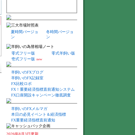
夏時間バージョ
冬時間バージョ
ン
ン
零式フリー版
零式羊飼い版
壱式フリー版
new
羊飼いのFXブログ
羊飼いのFX記録室
FX比較ロボ
FX！重要経済指標直前通知システム
FX口座開設キャンペーン徹底調査
羊飼いのFXメルマガ
本日の必見イベント＆経済指標
FX重要経済指標直前通知
2026年8月3日更新