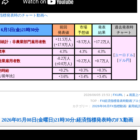
指標発表時のチャート動画へ
前回
市場
発表
過去発表時
6月5日(金)21時30分
発表値
予想値
結果
チャート
+11.5万人
用統計
：
非農業部門雇用者数
+8.5万人
+17.2万人
(+17.9万人)
業率
4.3%
4.3%
4.3%
[
ユーロドル
]
-0.2万人
[
ドル円
]
造業雇用者数
+0.2万人
+0.7万人
(±0.0万人)
+0.2%
+0.3%
+0.3%
均時給
/前年比]
+3.6%
+3.4%
+3.4%
2026/06/05 15:53 |
FXURL
| ▲
画面上
TOP：
FX経済指標発表時動画ブロ
カテゴリー：
2026年06月FX指標動画
/
雇用統
2026年05月08日(金曜日)21時30分:経済指標発表時のFX動画