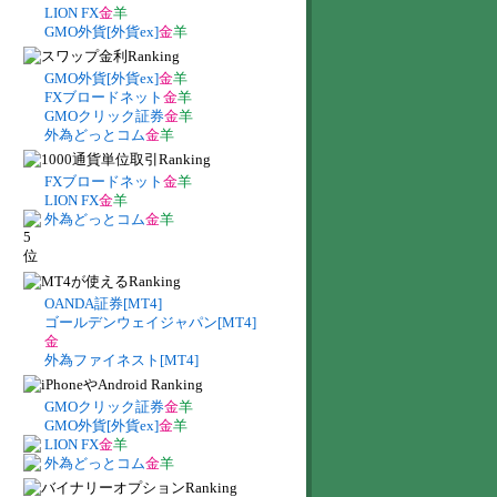
LION FX
金
羊
GMO外貨[外貨ex]
金
羊
GMO外貨[外貨ex]
金
羊
FXブロードネット
金
羊
GMOクリック証券
金
羊
外為どっとコム
金
羊
FXブロードネット
金
羊
LION FX
金
羊
外為どっとコム
金
羊
OANDA証券[MT4]
ゴールデンウェイジャパン[MT4]
金
外為ファイネスト[MT4]
GMOクリック証券
金
羊
GMO外貨[外貨ex]
金
羊
LION FX
金
羊
外為どっとコム
金
羊