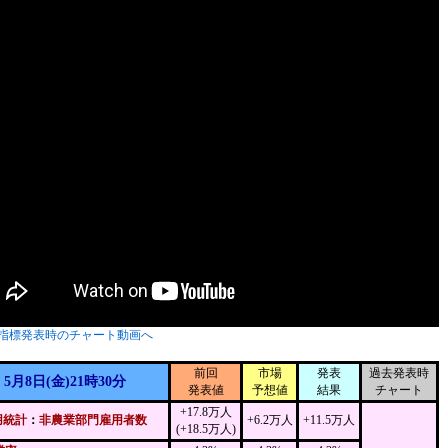
指標発表時のチャート動画へ
前回
市場
発表
過去発表時
5月8日(金)21時30分
発表値
予想値
結果
チャート
+17.8万人
用統計
：
非農業部門雇用者数
+6.2万人
+11.5万人
(+18.5万人)