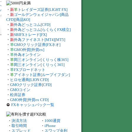
へ
・
新
羊
トレイダーズ証券[LIGHT FX]
グ
・
新
ゴールデンウェイジャパン[商品
計
/
CFD][商品KO]
・
新
外為どっとコム[CFD]
・
新
外為どっとコム[らくらくFX積立]
・
新
SBIFXトレード[FX]
・
新
外為ファイネスト[MT4][MT5]
・
羊
GMOクリック証券[FXネオ]
・
羊
GMO外貨[外貨ex]
・
羊
外為オンライン
・
羊
岡三オンライン[くりっく株365]
・
羊
岡三オンライン[くりっく365]
・
羊
FXブロードネット
・
羊
アイネット証券[ループイフダン]
・
ヒロセ通商[LION CFD]
・
GMOクリック証券[CFD]
・
GMOコイン
・
松井証券
・
GMO外貨[外貨ex CFD]
FXキャッシュバック一覧
・
決済方法
・
1000通貨
・
取引時間
・
iPhone
・
スプレッド
・
スワップ金利