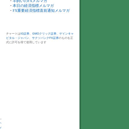
・
羊飼いのFXメルマガ
・
本日の経済指標メルマガ
・
FX重要経済指標直前通知メルマガ
チャートは
IG証券
、
GMOクリック証券
、
ゲインキャ
ピタル・ジャパン
、
サクソバンクFX証券
のものを正
式に許可を得て使用しています
へ
グ