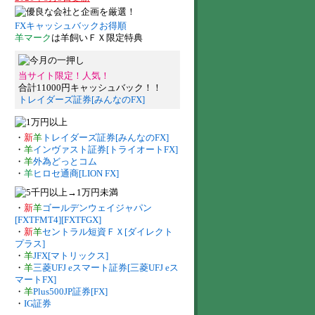
FXキャッシュバックお得順
羊マーク
は羊飼いＦＸ限定特典
当サイト限定！人気！
合計11000円キャッシュバック！！
トレイダーズ証券[みんなのFX]
・
新
羊
トレイダーズ証券[みんなのFX]
・
羊
インヴァスト証券[トライオートFX]
・
羊
外為どっとコム
・
羊
ヒロセ通商[LION FX]
・
新
羊
ゴールデンウェイジャパン
[FXTFMT4][FXTFGX]
・
新
羊
セントラル短資ＦＸ[ダイレクト
プラス]
・
羊
JFX[マトリックス]
・
羊
三菱UFJ eスマート証券[三菱UFJ eス
マートFX]
・
羊
Plus500JP証券[FX]
・
IG証券