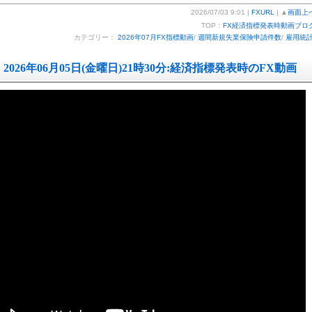
2026/07/03 9:01 |
FXURL
| ▲
画面上
TOP：
FX経済指標発表時動画ブロ
カテゴリー：
2026年07月FX指標動画
/
週間新規失業保険申請件数
/
雇用統
2026年06月05日(金曜日)21時30分:経済指標発表時のFX動画