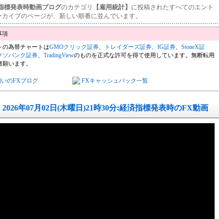
済指標発表時動画ブログ
のカテゴリ
【雇用統計】
に投稿されたすべてのエント
ーカイブのページが、新しい順番に並んでいます。
トの為替チャートは
GMOクリック証券
、
トレイダーズ証券
、
IG証券
、
StoneX証
クソバンク証券
、
TradingView
のものを正式な許可を得て使用しています。無断転用
慮願います。
飼いのFXブログ
FXキャッシュバック一覧
2026年07月02日(木曜日)21時30分:経済指標発表時のFX動画