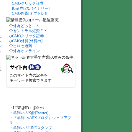
GMOクリック証券
IG証券[FXバイナリー]
GMO外貨[オプトレ!]
◇
外為どっとコム
◇
セントラル短資ＦＸ
◇
GMOクリック証券
◇
GMO外貨[外貨ex]
へ
◇
ヒロセ通商
グ
◇
外為オンライン
計
/
このサイト内の記事を
キーワード検索できます
・LINE@ID：@forex
・
羊飼いのX(旧Twitter)
・
『羊飼いのFXブログ』ウェブアプ
リ
・
羊飼いのLINEスタンプ