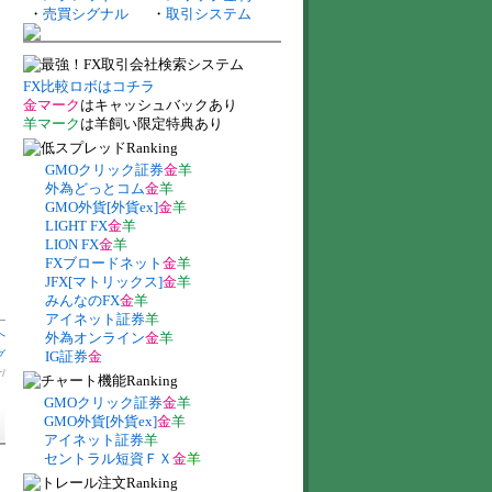
・
売買シグナル
・
取引システム
FX比較ロボはコチラ
金マーク
はキャッシュバックあり
羊マーク
は羊飼い限定特典あり
GMOクリック証券
金
羊
外為どっとコム
金
羊
GMO外貨[外貨ex]
金
羊
LIGHT FX
金
羊
LION FX
金
羊
FXブロードネット
金
羊
JFX[マトリックス]
金
羊
みんなのFX
金
羊
アイネット証券
羊
へ
外為オンライン
金
羊
グ
IG証券
金
計
/
GMOクリック証券
金
羊
GMO外貨[外貨ex]
金
羊
アイネット証券
羊
セントラル短資ＦＸ
金
羊