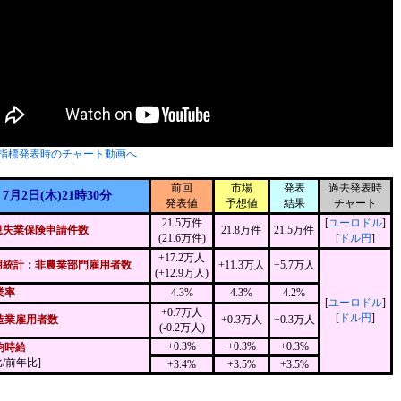
指標発表時のチャート動画へ
前回
市場
発表
過去発表時
7月2日(木)21時30分
発表値
予想値
結果
チャート
21.5万件
[
ユーロドル
]
規失業保険申請件数
21.8万件
21.5万件
(21.6万件)
[
ドル円
]
+17.2万人
用統計
：
非農業部門雇用者数
+11.3万人
+5.7万人
(+12.9万人)
業率
4.3%
4.3%
4.2%
[
ユーロドル
]
+0.7万人
[
ドル円
]
造業雇用者数
+0.3万人
+0.3万人
(-0.2万人)
+0.3%
+0.3%
+0.3%
均時給
/前年比]
+3.4%
+3.5%
+3.5%