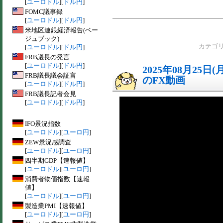
[
ユーロドル
][
ドル円
]
FOMC議事録
[
ユーロドル
][
ドル円
]
米地区連銀経済報告(ベー
ジュブック)
カテゴ
[
ユーロドル
][
ドル円
]
FRB議長の発言
[
ユーロドル
][
ドル円
]
2025年08月25日
FRB議長議会証言
のFX動画
[
ユーロドル
][
ドル円
]
FRB議長記者会見
[
ユーロドル
][
ドル円
]
IFO景況指数
[
ユーロドル
][
ユーロ円
]
ZEW景況感調査
[
ユーロドル
][
ユーロ円
]
四半期GDP【速報値】
[
ユーロドル
][
ユーロ円
]
消費者物価指数【速報
値】
[
ユーロドル
][
ユーロ円
]
製造業PMI【速報値】
[
ユーロドル
][
ユーロ円
]