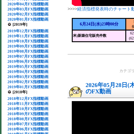
2020年04月FX指標動画
>>>>
経済指標発表時のチャート
2020年03月FX指標動画
2020年02月FX指標動画
2020年01月FX指標動画
6月24日(水)23時00分
[2019年]
2019年12月FX指標動画
6
米)新築住宅販売件数
2019年11月FX指標動画
(6
2019年10月FX指標動画
2019年09月FX指標動画
2019年08月FX指標動画
2019年07月FX指標動画
2019年06月FX指標動画
2019年05月FX指標動画
カテゴ
2019年04月FX指標動画
2019年03月FX指標動画
2019年02月FX指標動画
2026年05月28日
2019年01月FX指標動画
のFX動画
[2018年]
2018年12月FX指標動画
2018年11月FX指標動画
2018年10月FX指標動画
2018年09月FX指標動画
2018年08月FX指標動画
2018年07月FX指標動画
2018年06月FX指標動画