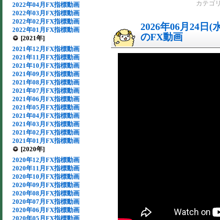
カテゴ
2022年04月FX指標動画
2022年03月FX指標動画
2022年02月FX指標動画
2026年06月24日
2022年01月FX指標動画
のFX動画
[2021年]
2021年12月FX指標動画
2021年11月FX指標動画
2021年10月FX指標動画
2021年09月FX指標動画
2021年08月FX指標動画
2021年07月FX指標動画
2021年06月FX指標動画
2021年05月FX指標動画
2021年04月FX指標動画
2021年03月FX指標動画
2021年02月FX指標動画
2021年01月FX指標動画
[2020年]
2020年12月FX指標動画
2020年11月FX指標動画
2020年10月FX指標動画
2020年09月FX指標動画
2020年08月FX指標動画
2020年07月FX指標動画
2020年06月FX指標動画
2020年05月FX指標動画