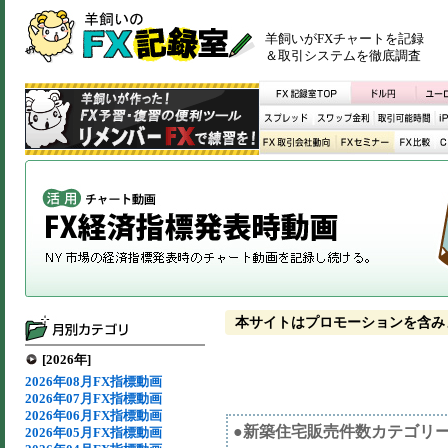
羊飼いがFXチャートを記録
＆取引システムを徹底調査
本サイトはプロモーションを含み
[2026年]
2026年08月FX指標動画
2026年07月FX指標動画
2026年06月FX指標動画
●新築住宅販売件数カテゴリ
2026年05月FX指標動画