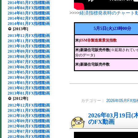
2014年05月FX指標動画
2014年04月FX指標動画
>>>>
経済指標発表時のチャート
2014年03月FX指標動画
2014年02月FX指標動画
2014年01月FX指標動画
5月5日(火)23時00分
[2013年]
2013年12月FX指標動画
米)
ISM非製造業景況指数
2013年11月FX指標動画
2013年10月FX指標動画
米)新築住宅販売件数
(※延期されてい
2013年09月FX指標動画
分のデータ)
2013年08月FX指標動画
2013年07月FX指標動画
米)新築住宅販売件数
2013年06月FX指標動画
2013年05月FX指標動画
2013年04月FX指標動画
2013年03月FX指標動画
2013年02月FX指標動画
2013年01月FX指標動画
[2012年]
カテゴリー：
2026年05月FX
2012年12月FX指標動画
2012年11月FX指標動画
2026年03月19日
2012年10月FX指標動画
のFX動画
2012年09月FX指標動画
2012年08月FX指標動画
2012年07月FX指標動画
2012年06月FX指標動画