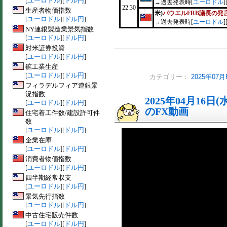
[
ユーロドル
][
ドル円
]
→過去発表時[
ユーロドル
]
22:30
生産者物価指数
米)
パウエルFRB議長の発
[
ユーロドル
][
ドル円
]
→過去発表時[
ユーロドル
]
NY連銀製造業景気指数
[
ユーロドル
][
ドル円
]
対米証券投資
[
ユーロドル
][
ドル円
]
鉱工業生産
[
ユーロドル
][
ドル円
]
カテゴリー：
2025年07
フィラデルフィア連銀景
況指数
2025年04月16日
[
ユーロドル
][
ドル円
]
のFX動画
住宅着工件数/建設許可件
数
[
ユーロドル
][
ドル円
]
企業在庫
[
ユーロドル
][
ドル円
]
消費者物価指数
[
ユーロドル
][
ドル円
]
四半期経常収支
[
ユーロドル
][
ドル円
]
景気先行指数
[
ユーロドル
][
ドル円
]
中古住宅販売件数
[
ユーロドル
][
ドル円
]