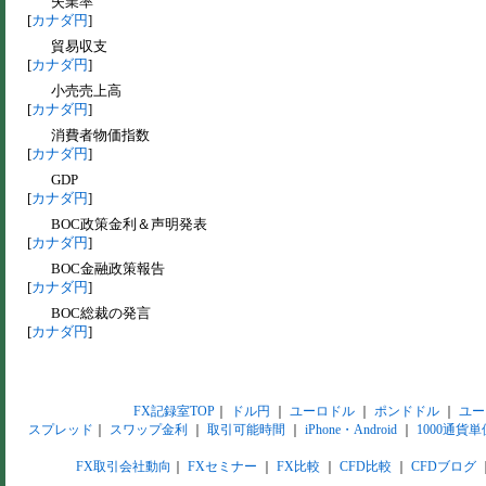
失業率
[
カナダ円
]
貿易収支
[
カナダ円
]
小売売上高
[
カナダ円
]
消費者物価指数
[
カナダ円
]
GDP
[
カナダ円
]
BOC政策金利＆声明発表
[
カナダ円
]
BOC金融政策報告
[
カナダ円
]
BOC総裁の発言
[
カナダ円
]
FX記録室TOP
｜
ドル円
｜
ユーロドル
｜
ポンドドル
｜
ユー
スプレッド
｜
スワップ金利
｜
取引可能時間
｜
iPhone・Android
｜
1000通貨単
FX取引会社動向
｜
FXセミナー
｜
FX比較
｜
CFD比較
｜
CFDブログ