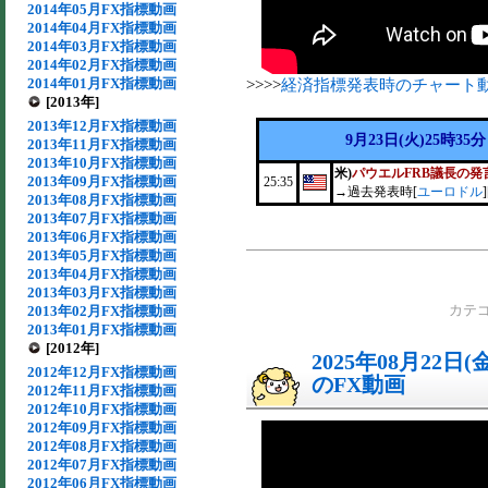
2014年05月FX指標動画
2014年04月FX指標動画
2014年03月FX指標動画
2014年02月FX指標動画
2014年01月FX指標動画
>>>>
経済指標発表時のチャート
[2013年]
2013年12月FX指標動画
9月23日(火)25時35分
2013年11月FX指標動画
2013年10月FX指標動画
米)
パウエルFRB議長の発
2013年09月FX指標動画
25:35
→過去発表時[
ユーロドル
]
2013年08月FX指標動画
2013年07月FX指標動画
2013年06月FX指標動画
2013年05月FX指標動画
2013年04月FX指標動画
2013年03月FX指標動画
2013年02月FX指標動画
カテ
2013年01月FX指標動画
[2012年]
2025年08月22日
2012年12月FX指標動画
のFX動画
2012年11月FX指標動画
2012年10月FX指標動画
2012年09月FX指標動画
2012年08月FX指標動画
2012年07月FX指標動画
2012年06月FX指標動画