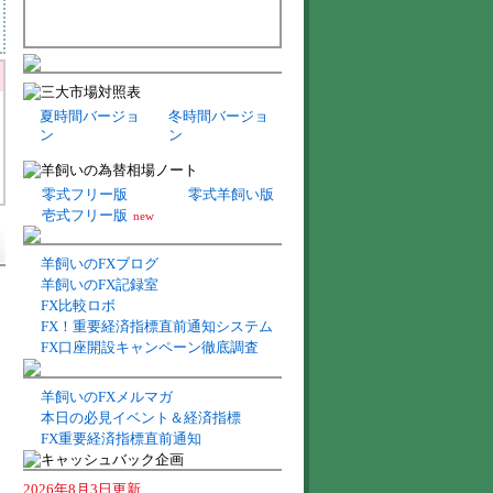
夏時間バージョ
冬時間バージョ
ン
ン
零式フリー版
零式羊飼い版
壱式フリー版
new
羊飼いのFXブログ
羊飼いのFX記録室
FX比較ロボ
FX！重要経済指標直前通知システム
FX口座開設キャンペーン徹底調査
羊飼いのFXメルマガ
本日の必見イベント＆経済指標
FX重要経済指標直前通知
2026年8月3日更新