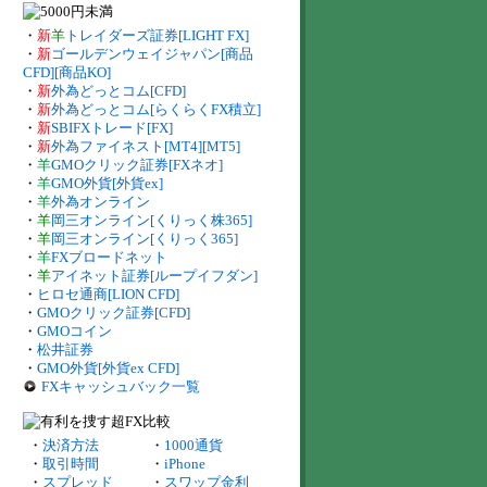
・
新
羊
トレイダーズ証券[LIGHT FX]
・
新
ゴールデンウェイジャパン[商品
CFD][商品KO]
・
新
外為どっとコム[CFD]
・
新
外為どっとコム[らくらくFX積立]
・
新
SBIFXトレード[FX]
・
新
外為ファイネスト[MT4][MT5]
・
羊
GMOクリック証券[FXネオ]
・
羊
GMO外貨[外貨ex]
・
羊
外為オンライン
・
羊
岡三オンライン[くりっく株365]
・
羊
岡三オンライン[くりっく365]
・
羊
FXブロードネット
・
羊
アイネット証券[ループイフダン]
・
ヒロセ通商[LION CFD]
・
GMOクリック証券[CFD]
・
GMOコイン
・
松井証券
・
GMO外貨[外貨ex CFD]
FXキャッシュバック一覧
・
決済方法
・
1000通貨
・
取引時間
・
iPhone
・
スプレッド
・
スワップ金利