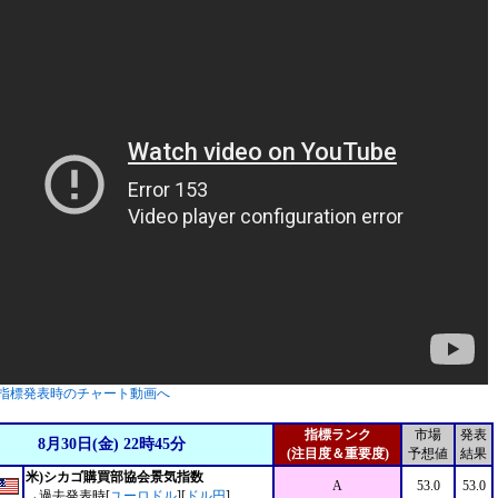
指標発表時のチャート動画へ
指標ランク
市場
発表
8月30日(金) 22時45分
(注目度＆重要度)
予想値
結果
米)シカゴ購買部協会景気指数
A
53.0
53.0
→過去発表時[
ユーロドル
][
ドル円
]