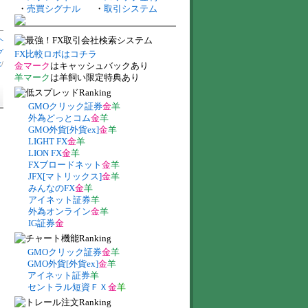
・
売買シグナル
・
取引システム
へ
グ
FX比較ロボはコチラ
数
/
金マーク
はキャッシュバックあり
羊マーク
は羊飼い限定特典あり
GMOクリック証券
金
羊
外為どっとコム
金
羊
GMO外貨[外貨ex]
金
羊
LIGHT FX
金
羊
LION FX
金
羊
FXブロードネット
金
羊
JFX[マトリックス]
金
羊
みんなのFX
金
羊
アイネット証券
羊
外為オンライン
金
羊
IG証券
金
GMOクリック証券
金
羊
GMO外貨[外貨ex]
金
羊
アイネット証券
羊
セントラル短資ＦＸ
金
羊