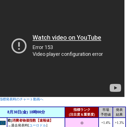
指標発表時のチャート動画へ
指標ランク
市場
発表
8月30日(金) 18時00分
(注目度＆重要度)
予想値
結果
欧)
消費者物価指数【速報値】
◎
+1.4%
+1.3%
→過去発表時[
ユーロドル
]