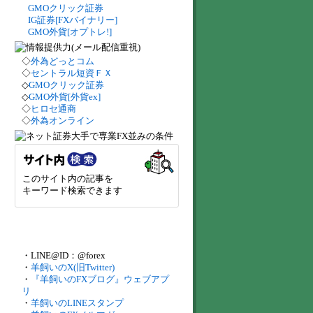
GMOクリック証券
IG証券[FXバイナリー]
GMO外貨[オプトレ!]
◇
外為どっとコム
◇
セントラル短資ＦＸ
◇
GMOクリック証券
◇
GMO外貨[外貨ex]
◇
ヒロセ通商
◇
外為オンライン
このサイト内の記事を
キーワード検索できます
・LINE@ID：@forex
・
羊飼いのX(旧Twitter)
・
『羊飼いのFXブログ』ウェブアプ
リ
・
羊飼いのLINEスタンプ