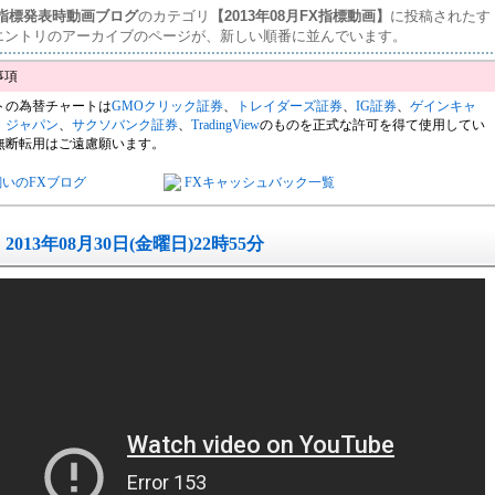
済指標発表時動画ブログ
のカテゴリ
【2013年08月FX指標動画】
に投稿されたす
エントリのアーカイブのページが、新しい順番に並んでいます。
トの為替チャートは
GMOクリック証券
、
トレイダーズ証券
、
IG証券
、
ゲインキャ
・ジャパン
、
サクソバンク証券
、
TradingView
のものを正式な許可を得て使用してい
無断転用はご遠慮願います。
飼いのFXブログ
FXキャッシュバック一覧
2013年08月30日(金曜日)22時55分