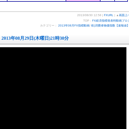
2013/08/30 12:58 |
FXURL
| ▲
画面上
TOP：
FX経済指標発表時動画ブロ
カテゴリー：
2013年08月FX指標動画
/
欧)消費者物価指数【速報値
2013年08月29日(木曜日)21時30分