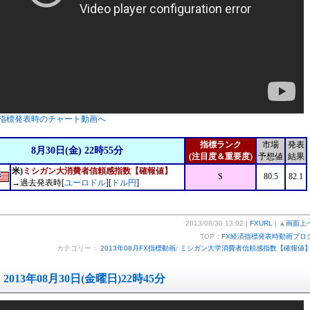
指標発表時のチャート動画へ
指標ランク
市場
発表
8月30日(金) 22時55分
(注目度＆重要度)
予想値
結果
米)
ミシガン大消費者信頼感指数【確報値】
S
80.5
82.1
→過去発表時[
ユーロドル
][
ドル円
]
2013/08/30 13:02 |
FXURL
| ▲
画面上
TOP：
FX経済指標発表時動画ブロ
カテゴリー：
2013年08月FX指標動画
/
ミシガン大学消費者信頼感指数【確報値
2013年08月30日(金曜日)22時45分