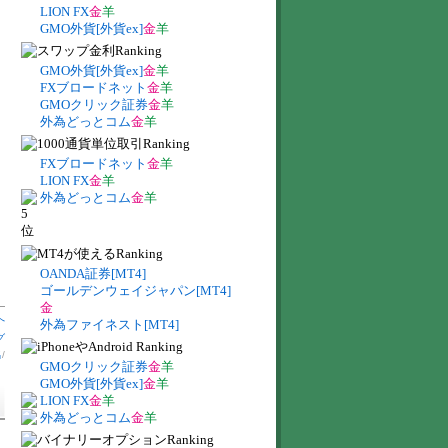
LION FX
金
羊
GMO外貨[外貨ex]
金
羊
GMO外貨[外貨ex]
金
羊
FXブロードネット
金
羊
GMOクリック証券
金
羊
外為どっとコム
金
羊
FXブロードネット
金
羊
LION FX
金
羊
外為どっとコム
金
羊
OANDA証券[MT4]
ゴールデンウェイジャパン[MT4]
金
へ
外為ファイネスト[MT4]
グ
出
/
GMOクリック証券
金
羊
GMO外貨[外貨ex]
金
羊
LION FX
金
羊
外為どっとコム
金
羊