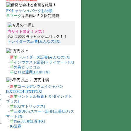
FXキャッシュバックお得順
羊マーク
は羊飼いＦＸ限定特典
当サイト限定！人気！
合計11000円キャッシュバック！！
トレイダーズ証券[みんなのFX]
・
新
羊
トレイダーズ証券[みんなのFX]
・
羊
インヴァスト証券[トライオートFX]
・
羊
外為どっとコム
・
羊
ヒロセ通商[LION FX]
・
新
羊
ゴールデンウェイジャパン
[FXTFMT4][FXTFGX]
へ
・
新
羊
セントラル短資ＦＸ[ダイレクト
グ
プラス]
】
/
・
羊
JFX[マトリックス]
・
羊
三菱UFJ eスマート証券[三菱UFJ eス
マートFX]
・
羊
Plus500JP証券[FX]
・
IG証券