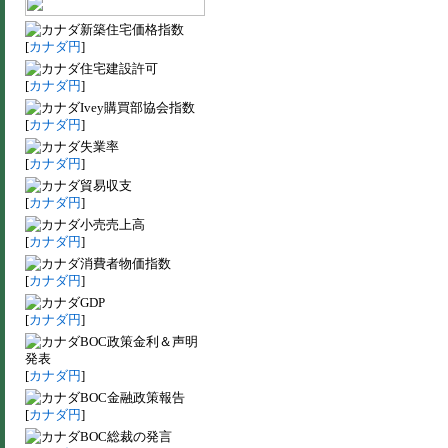
新築住宅価格指数
[
カナダ円
]
住宅建設許可
[
カナダ円
]
Ivey購買部協会指数
[
カナダ円
]
失業率
[
カナダ円
]
貿易収支
[
カナダ円
]
小売売上高
[
カナダ円
]
消費者物価指数
[
カナダ円
]
GDP
[
カナダ円
]
BOC政策金利＆声明
発表
[
カナダ円
]
BOC金融政策報告
[
カナダ円
]
BOC総裁の発言