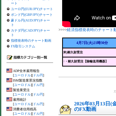
ート
ユーロ円(EUR/JPY)チャート
ポンド円(GBP/JPY)チャート
豪ドル円(AUD/JPY)チャー
ト
>>>>
経済指標発表時のチャート
カナダ円(CAD/JPY)チャー
ト
指標発表時のチャート動画
4月7日(火)21時30分
FX取引システム
米)耐久財受注
↑
・耐久財受注【除輸送用機器】
ADP全米雇用報告
[
ユーロドル
][
ドル円
]
ISM製造業景況指数
[
ユーロドル
][
ドル円
]
製造業受注
[
ユーロドル
][
ドル円
]
雇用統計
2026年03月13日
[
ユーロドル
][
ドル円
]
のFX動画
消費者信用残高
[
ユーロドル
][
ドル円
]