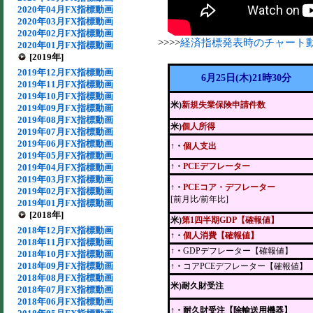
2020年04月FX指標動画
2020年03月FX指標動画
2020年02月FX指標動画
>>>>
経済指標発表時のチャート
2020年01月FX指標動画
[2019年]
2019年12月FX指標動画
6月25日(木)21時30分
2019年11月FX指標動画
2019年10月FX指標動画
米)
新規失業保険申請件数
2019年09月FX指標動画
2019年08月FX指標動画
米)
個人所得
2019年07月FX指標動画
2019年06月FX指標動画
↑・
個人支出
2019年05月FX指標動画
↑・
PCEデフレーター
2019年04月FX指標動画
2019年03月FX指標動画
↑・
PCEコア・デフレーター
2019年02月FX指標動画
[前月比/前年比]
2019年01月FX指標動画
[2018年]
米)
第1四半期GDP【確報値】
2018年12月FX指標動画
↑・
個人消費【確報値】
2018年11月FX指標動画
↑・
GDPデフレーター【確報値】
2018年10月FX指標動画
2018年09月FX指標動画
↑・
コアPCEデフレーター【確報値】
2018年08月FX指標動画
米)耐久財受注
2018年07月FX指標動画
2018年06月FX指標動画
↑
・耐久財受注【除輸送用機器】