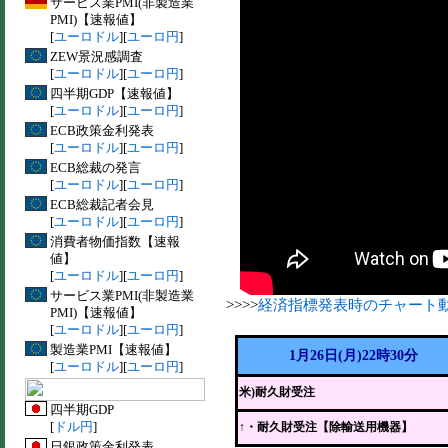
サービス業PMI(非製造業
PMI)【速報値】
[
ユーロドル
][
ユーロ円
]
ZEW景況感調査
[
ユーロドル
][
ユーロ円
]
四半期GDP【速報値】
[
ユーロドル
][
ユーロ円
]
ECB政策金利発表
[
ユーロドル
][
ユーロ円
]
ECB総裁の発言
[
ユーロドル
][
ユーロ円
]
ECB総裁記者会見
[
ユーロドル
][
ユーロ円
]
消費者物価指数【速報
値】
[
ユーロドル
][
ユーロ円
]
サービス業PMI(非製造業
>>>>
経済指標発表時のチャート
PMI)【速報値】
[
ユーロドル
][
ユーロ円
]
製造業PMI【速報値】
1月26日(月)22時30分
[
ユーロドル
][
ユーロ円
]
米)耐久財受注
四半期GDP
[
ドル円
]
↑
・耐久財受注【除輸送用機器】
日銀政策金利発表