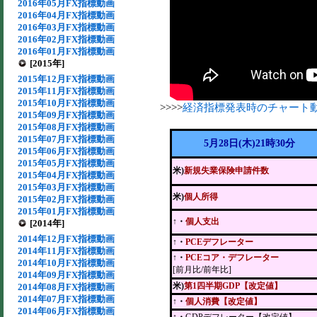
2016年05月FX指標動画
2016年04月FX指標動画
2016年03月FX指標動画
2016年02月FX指標動画
2016年01月FX指標動画
[2015年]
2015年12月FX指標動画
2015年11月FX指標動画
2015年10月FX指標動画
>>>>
経済指標発表時のチャート
2015年09月FX指標動画
2015年08月FX指標動画
2015年07月FX指標動画
5月28日(木)21時30分
2015年06月FX指標動画
2015年05月FX指標動画
米)
新規失業保険申請件数
2015年04月FX指標動画
2015年03月FX指標動画
米)
個人所得
2015年02月FX指標動画
2015年01月FX指標動画
↑・
個人支出
[2014年]
2014年12月FX指標動画
↑・
PCEデフレーター
2014年11月FX指標動画
↑・
PCEコア・デフレーター
2014年10月FX指標動画
[前月比/前年比]
2014年09月FX指標動画
米)
第1四半期GDP【改定値】
2014年08月FX指標動画
2014年07月FX指標動画
↑・
個人消費【改定値】
2014年06月FX指標動画