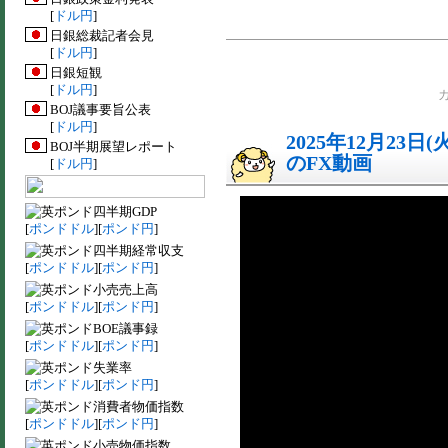
[
ドル円
]
日銀総裁記者会見
[
ドル円
]
日銀短観
[
ドル円
]
BOJ議事要旨公表
[
ドル円
]
2025年12月23日
BOJ半期展望レポート
のFX動画
[
ドル円
]
四半期GDP
[
ポンドドル
][
ポンド円
]
四半期経常収支
[
ポンドドル
][
ポンド円
]
小売売上高
[
ポンドドル
][
ポンド円
]
BOE議事録
[
ポンドドル
][
ポンド円
]
失業率
[
ポンドドル
][
ポンド円
]
消費者物価指数
[
ポンドドル
][
ポンド円
]
小売物価指数