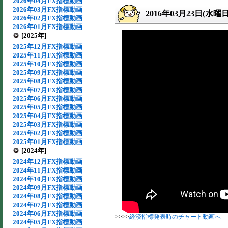
2026年04月FX指標動画
2026年03月FX指標動画
2016年03月23日(水曜日
2026年02月FX指標動画
2026年01月FX指標動画
[2025年]
2025年12月FX指標動画
2025年11月FX指標動画
2025年10月FX指標動画
2025年09月FX指標動画
2025年08月FX指標動画
2025年07月FX指標動画
2025年06月FX指標動画
2025年05月FX指標動画
2025年04月FX指標動画
2025年03月FX指標動画
2025年02月FX指標動画
2025年01月FX指標動画
[2024年]
2024年12月FX指標動画
2024年11月FX指標動画
2024年10月FX指標動画
2024年09月FX指標動画
2024年08月FX指標動画
2024年07月FX指標動画
2024年06月FX指標動画
>>>>
経済指標発表時のチャート動画へ
2024年05月FX指標動画