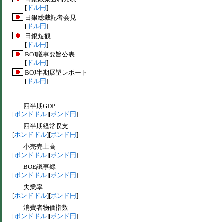
[
ドル円
]
日銀総裁記者会見
[
ドル円
]
日銀短観
[
ドル円
]
BOJ議事要旨公表
[
ドル円
]
BOJ半期展望レポート
[
ドル円
]
四半期GDP
[
ポンドドル
][
ポンド円
]
四半期経常収支
[
ポンドドル
][
ポンド円
]
小売売上高
[
ポンドドル
][
ポンド円
]
BOE議事録
[
ポンドドル
][
ポンド円
]
失業率
[
ポンドドル
][
ポンド円
]
消費者物価指数
[
ポンドドル
][
ポンド円
]