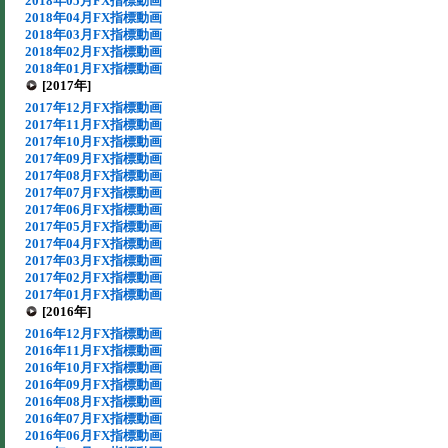
2018年05月FX指標動画
2018年04月FX指標動画
2018年03月FX指標動画
2018年02月FX指標動画
2018年01月FX指標動画
[2017年]
2017年12月FX指標動画
2017年11月FX指標動画
2017年10月FX指標動画
2017年09月FX指標動画
2017年08月FX指標動画
2017年07月FX指標動画
2017年06月FX指標動画
2017年05月FX指標動画
2017年04月FX指標動画
2017年03月FX指標動画
2017年02月FX指標動画
2017年01月FX指標動画
[2016年]
2016年12月FX指標動画
2016年11月FX指標動画
2016年10月FX指標動画
2016年09月FX指標動画
2016年08月FX指標動画
2016年07月FX指標動画
2016年06月FX指標動画