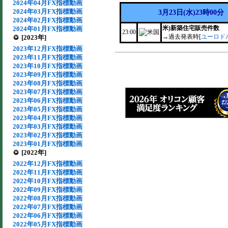
2024年04月FX指標動画
2024年03月FX指標動画
3月23日(水)23時00分
2024年02月FX指標動画
米)新築住宅販売件数
2024年01月FX指標動画
23:00
→過去発表時[
ユーロド
[2023年]
2023年12月FX指標動画
2023年11月FX指標動画
2023年10月FX指標動画
2023年09月FX指標動画
2023年08月FX指標動画
2023年07月FX指標動画
2023年06月FX指標動画
2023年05月FX指標動画
2023年04月FX指標動画
2023年03月FX指標動画
2023年02月FX指標動画
2023年01月FX指標動画
[2022年]
2022年12月FX指標動画
2022年11月FX指標動画
2022年10月FX指標動画
2022年09月FX指標動画
2022年08月FX指標動画
2022年07月FX指標動画
2022年06月FX指標動画
2022年05月FX指標動画