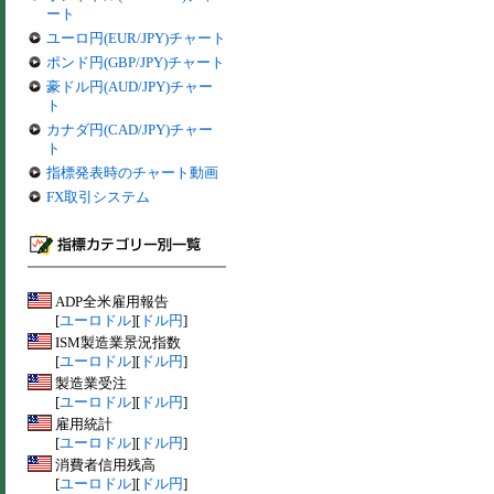
ート
ユーロ円(EUR/JPY)チャート
ポンド円(GBP/JPY)チャート
豪ドル円(AUD/JPY)チャー
ト
カナダ円(CAD/JPY)チャー
ト
指標発表時のチャート動画
FX取引システム
ADP全米雇用報告
[
ユーロドル
][
ドル円
]
ISM製造業景況指数
[
ユーロドル
][
ドル円
]
製造業受注
[
ユーロドル
][
ドル円
]
雇用統計
[
ユーロドル
][
ドル円
]
消費者信用残高
[
ユーロドル
][
ドル円
]