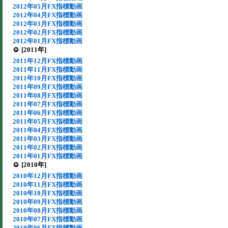
2012年05月FX指標動画
2012年04月FX指標動画
2012年03月FX指標動画
2012年02月FX指標動画
2012年01月FX指標動画
[2011年]
2011年12月FX指標動画
2011年11月FX指標動画
2011年10月FX指標動画
2011年09月FX指標動画
2011年08月FX指標動画
2011年07月FX指標動画
2011年06月FX指標動画
2011年05月FX指標動画
2011年04月FX指標動画
2011年03月FX指標動画
2011年02月FX指標動画
2011年01月FX指標動画
[2010年]
2010年12月FX指標動画
2010年11月FX指標動画
2010年10月FX指標動画
2010年09月FX指標動画
2010年08月FX指標動画
2010年07月FX指標動画
2010年06月FX指標動画