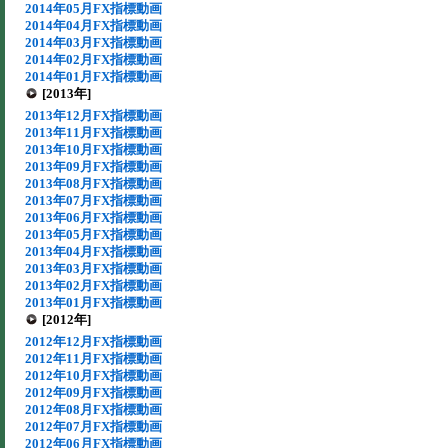
2014年05月FX指標動画
2014年04月FX指標動画
2014年03月FX指標動画
2014年02月FX指標動画
2014年01月FX指標動画
[2013年]
2013年12月FX指標動画
2013年11月FX指標動画
2013年10月FX指標動画
2013年09月FX指標動画
2013年08月FX指標動画
2013年07月FX指標動画
2013年06月FX指標動画
2013年05月FX指標動画
2013年04月FX指標動画
2013年03月FX指標動画
2013年02月FX指標動画
2013年01月FX指標動画
[2012年]
2012年12月FX指標動画
2012年11月FX指標動画
2012年10月FX指標動画
2012年09月FX指標動画
2012年08月FX指標動画
2012年07月FX指標動画
2012年06月FX指標動画