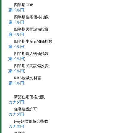
四半期GDP
[
豪ドル円
]
四半期住宅価格指数
[
豪ドル円
]
四半期民間設備投資
[
豪ドル円
]
四半期生産者物価指数
[
豪ドル円
]
四半期輸入物価指数
[
豪ドル円
]
四半期民間設備投資
[
豪ドル円
]
RBA総裁の発言
[
豪ドル円
]
新築住宅価格指数
[
カナダ円
]
住宅建設許可
[
カナダ円
]
Ivey購買部協会指数
[
カナダ円
]