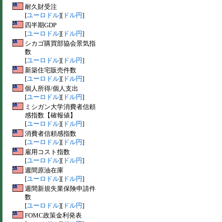
耐久財受注
[
ユーロドル
][
ドル円
]
四半期GDP
[
ユーロドル
][
ドル円
]
シカゴ購買部協会景気指
数
[
ユーロドル
][
ドル円
]
新築住宅販売件数
[
ユーロドル
][
ドル円
]
個人所得/個人支出
[
ユーロドル
][
ドル円
]
ミシガン大学消費者信頼
感指数【確報値】
[
ユーロドル
][
ドル円
]
消費者信頼感指数
[
ユーロドル
][
ドル円
]
雇用コスト指数
[
ユーロドル
][
ドル円
]
週間原油在庫
[
ユーロドル
][
ドル円
]
週間新規失業保険申請件
数
[
ユーロドル
][
ドル円
]
FOMC政策金利発表