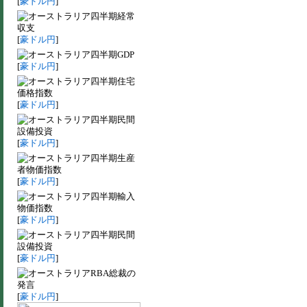
[
豪ドル円
]
四半期経常
収支
[
豪ドル円
]
四半期GDP
[
豪ドル円
]
四半期住宅
価格指数
[
豪ドル円
]
四半期民間
設備投資
[
豪ドル円
]
四半期生産
者物価指数
[
豪ドル円
]
四半期輸入
物価指数
[
豪ドル円
]
四半期民間
設備投資
[
豪ドル円
]
RBA総裁の
発言
[
豪ドル円
]