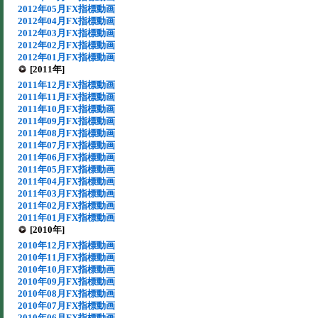
2012年05月FX指標動画
2012年04月FX指標動画
2012年03月FX指標動画
2012年02月FX指標動画
2012年01月FX指標動画
[2011年]
2011年12月FX指標動画
2011年11月FX指標動画
2011年10月FX指標動画
2011年09月FX指標動画
2011年08月FX指標動画
2011年07月FX指標動画
2011年06月FX指標動画
2011年05月FX指標動画
2011年04月FX指標動画
2011年03月FX指標動画
2011年02月FX指標動画
2011年01月FX指標動画
[2010年]
2010年12月FX指標動画
2010年11月FX指標動画
2010年10月FX指標動画
2010年09月FX指標動画
2010年08月FX指標動画
2010年07月FX指標動画
2010年06月FX指標動画