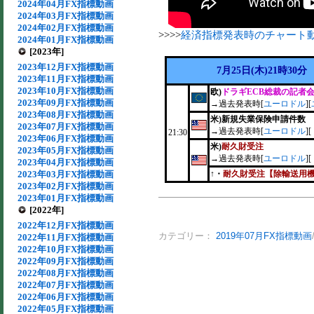
2024年04月FX指標動画
2024年03月FX指標動画
2024年02月FX指標動画
>>>>
経済指標発表時のチャート
2024年01月FX指標動画
[2023年]
2023年12月FX指標動画
7月25日(木)21時30分
2023年11月FX指標動画
2023年10月FX指標動画
欧)
ドラギECB総裁の記者
2023年09月FX指標動画
→過去発表時[
ユーロドル
][
2023年08月FX指標動画
米)新規失業保険申請件数
2023年07月FX指標動画
→過去発表時[
ユーロドル
][
21:30
2023年06月FX指標動画
米)
耐久財受注
2023年05月FX指標動画
→過去発表時[
ユーロドル
][
2023年04月FX指標動画
2023年03月FX指標動画
↑・
耐久財受注【除輸送用
2023年02月FX指標動画
2023年01月FX指標動画
[2022年]
2022年12月FX指標動画
カテゴリー：
2019年07月FX指標動画
2022年11月FX指標動画
2022年10月FX指標動画
2022年09月FX指標動画
2022年08月FX指標動画
2022年07月FX指標動画
2022年06月FX指標動画
2022年05月FX指標動画