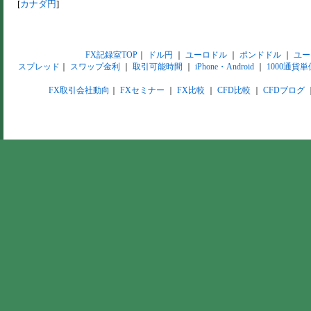
[
カナダ円
]
FX記録室TOP
｜
ドル円
｜
ユーロドル
｜
ポンドドル
｜
ユー
スプレッド
｜
スワップ金利
｜
取引可能時間
｜
iPhone・Android
｜
1000通貨単
FX取引会社動向
｜
FXセミナー
｜
FX比較
｜
CFD比較
｜
CFDブログ