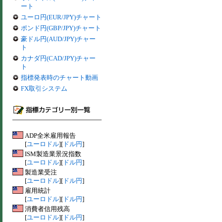
ート
ユーロ円(EUR/JPY)チャート
ポンド円(GBP/JPY)チャート
豪ドル円(AUD/JPY)チャー
ト
カナダ円(CAD/JPY)チャー
ト
指標発表時のチャート動画
FX取引システム
ADP全米雇用報告
[
ユーロドル
][
ドル円
]
ISM製造業景況指数
[
ユーロドル
][
ドル円
]
製造業受注
[
ユーロドル
][
ドル円
]
雇用統計
[
ユーロドル
][
ドル円
]
消費者信用残高
[
ユーロドル
][
ドル円
]