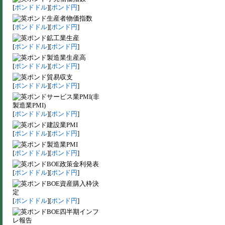
[
ポンドドル
][
ポンド円
]
生産者物価指数
[
ポンドドル
][
ポンド円
]
鉱工業生産
[
ポンドドル
][
ポンド円
]
製造業生産高
[
ポンドドル
][
ポンド円
]
貿易収支
[
ポンドドル
][
ポンド円
]
サービス業PMI(非
製造業PMI)
[
ポンドドル
][
ポンド円
]
建設業PMI
[
ポンドドル
][
ポンド円
]
製造業PMI
[
ポンドドル
][
ポンド円
]
BOE政策金利発表
[
ポンドドル
][
ポンド円
]
BOE資産購入枠決
定
[
ポンドドル
][
ポンド円
]
BOE四半期インフ
レ報告