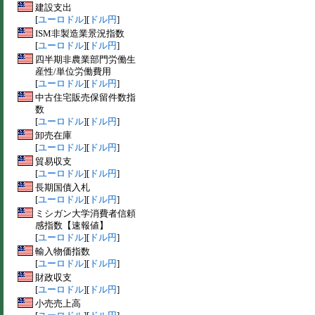
建設支出
[
ユーロドル
][
ドル円
]
ISM非製造業景況指数
[
ユーロドル
][
ドル円
]
四半期非農業部門労働生
産性/単位労働費用
[
ユーロドル
][
ドル円
]
中古住宅販売保留件数指
数
[
ユーロドル
][
ドル円
]
卸売在庫
[
ユーロドル
][
ドル円
]
貿易収支
[
ユーロドル
][
ドル円
]
長期国債入札
[
ユーロドル
][
ドル円
]
ミシガン大学消費者信頼
感指数【速報値】
[
ユーロドル
][
ドル円
]
輸入物価指数
[
ユーロドル
][
ドル円
]
財政収支
[
ユーロドル
][
ドル円
]
小売売上高