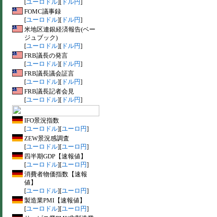
[
ユーロドル
][
ドル円
]
FOMC議事録
[
ユーロドル
][
ドル円
]
米地区連銀経済報告(ベー
ジュブック)
[
ユーロドル
][
ドル円
]
FRB議長の発言
[
ユーロドル
][
ドル円
]
FRB議長議会証言
[
ユーロドル
][
ドル円
]
FRB議長記者会見
[
ユーロドル
][
ドル円
]
IFO景況指数
[
ユーロドル
][
ユーロ円
]
ZEW景況感調査
[
ユーロドル
][
ユーロ円
]
四半期GDP【速報値】
[
ユーロドル
][
ユーロ円
]
消費者物価指数【速報
値】
[
ユーロドル
][
ユーロ円
]
製造業PMI【速報値】
[
ユーロドル
][
ユーロ円
]