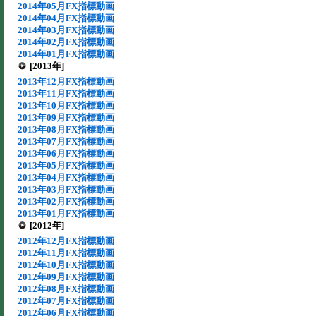
2014年05月FX指標動画
2014年04月FX指標動画
2014年03月FX指標動画
2014年02月FX指標動画
2014年01月FX指標動画
[2013年]
2013年12月FX指標動画
2013年11月FX指標動画
2013年10月FX指標動画
2013年09月FX指標動画
2013年08月FX指標動画
2013年07月FX指標動画
2013年06月FX指標動画
2013年05月FX指標動画
2013年04月FX指標動画
2013年03月FX指標動画
2013年02月FX指標動画
2013年01月FX指標動画
[2012年]
2012年12月FX指標動画
2012年11月FX指標動画
2012年10月FX指標動画
2012年09月FX指標動画
2012年08月FX指標動画
2012年07月FX指標動画
2012年06月FX指標動画