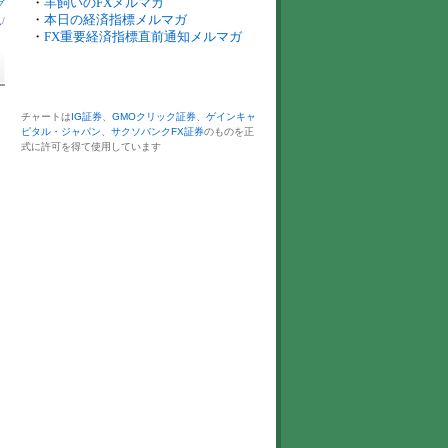
・
羊飼いのFXメルマガ
グ
・
本日の経済指標メルマガ
見
/
・
FX重要経済指標直前通知メルマガ
チャートは
IG証券
、
GMOクリック証券
、
ゲインキャ
ピタル・ジャパン
、
サクソバンクFX証券
のものを正
式に許可を得て使用しています