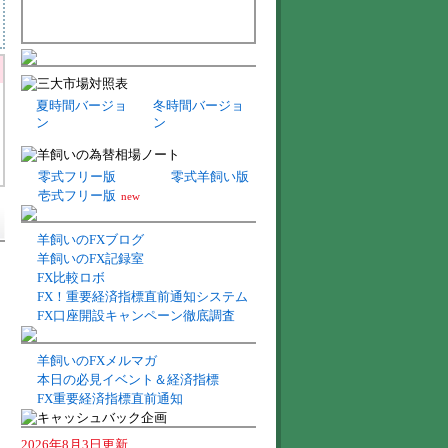
夏時間バージョ
冬時間バージョ
ン
ン
零式フリー版
零式羊飼い版
壱式フリー版
new
羊飼いのFXブログ
羊飼いのFX記録室
FX比較ロボ
FX！重要経済指標直前通知システム
FX口座開設キャンペーン徹底調査
羊飼いのFXメルマガ
本日の必見イベント＆経済指標
FX重要経済指標直前通知
2026年8月3日更新