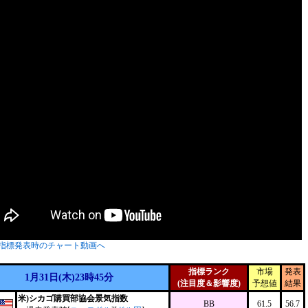
指標発表時のチャート動画へ
指標ランク
市場
発表
1月31日(木)23時45分
(注目度＆影響度)
予想値
結果
米)シカゴ購買部協会景気指数
BB
61.5
56.7