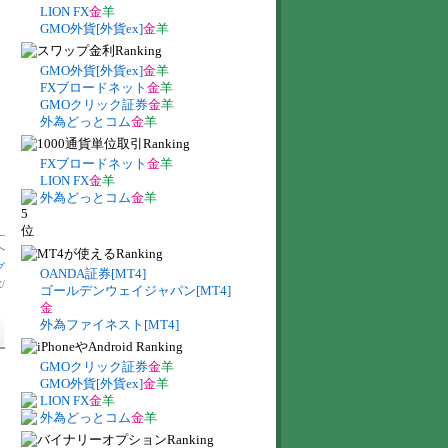
LION FX
金
羊
GMO外貨[外貨ex]
金
羊
GMO外貨[外貨ex]
金
羊
FXブロードネット
金
羊
GMOクリック証券
金
羊
外為どっとコム
金
羊
FXブロードネット
金
羊
LION FX
金
羊
外為どっとコム
金
羊
へ
グ
OANDA証券[MT4]
数
/
ゴールデンウェイジャパン[MT4]
金
外為ファイネスト[MT4]
GMOクリック証券
金
羊
GMO外貨[外貨ex]
金
羊
LION FX
金
羊
外為どっとコム
金
羊