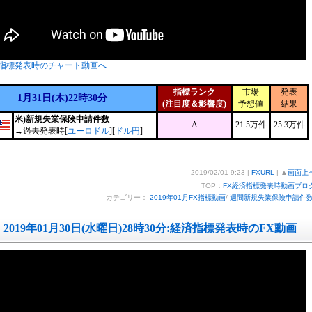
指標発表時のチャート動画へ
指標ランク
市場
発表
1月31日(木)22時30分
(注目度＆影響度)
予想値
結果
米)新規失業保険申請件数
A
21.5万件
25.3万件
→過去発表時[
ユーロドル
][
ドル円
]
2019/02/01 9:23 |
FXURL
| ▲
画面上
TOP：
FX経済指標発表時動画ブロ
カテゴリー：
2019年01月FX指標動画
/
週間新規失業保険申請件
2019年01月30日(水曜日)28時30分:経済指標発表時のFX動画