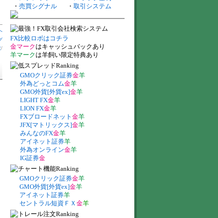
・
売買シグナル
・
取引システム
へ
FX比較ロボはコチラ
グ
金マーク
はキャッシュバックあり
数
/
羊マーク
は羊飼い限定特典あり
GMOクリック証券
金
羊
外為どっとコム
金
羊
GMO外貨[外貨ex]
金
羊
LIGHT FX
金
羊
LION FX
金
羊
FXブロードネット
金
羊
JFX[マトリックス]
金
羊
みんなのFX
金
羊
アイネット証券
羊
外為オンライン
金
羊
IG証券
金
GMOクリック証券
金
羊
GMO外貨[外貨ex]
金
羊
アイネット証券
羊
セントラル短資ＦＸ
金
羊