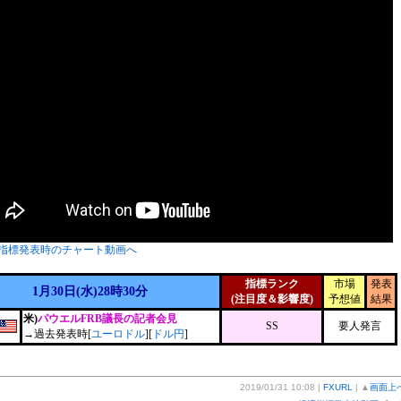
指標発表時のチャート動画へ
指標ランク
市場
発表
1月30日(水)28時30分
(注目度＆影響度)
予想値
結果
米)
パウエルFRB議長の記者会見
SS
要人発言
→過去発表時[
ユーロドル
][
ドル円
]
2019/01/31 10:08 |
FXURL
| ▲
画面上