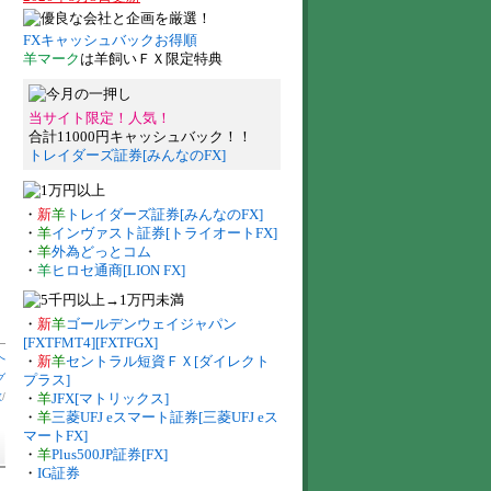
FXキャッシュバックお得順
羊マーク
は羊飼いＦＸ限定特典
当サイト限定！人気！
合計11000円キャッシュバック！！
トレイダーズ証券[みんなのFX]
・
新
羊
トレイダーズ証券[みんなのFX]
・
羊
インヴァスト証券[トライオートFX]
・
羊
外為どっとコム
・
羊
ヒロセ通商[LION FX]
・
新
羊
ゴールデンウェイジャパン
[FXTFMT4][FXTFGX]
へ
・
新
羊
セントラル短資ＦＸ[ダイレクト
グ
プラス]
数
/
・
羊
JFX[マトリックス]
・
羊
三菱UFJ eスマート証券[三菱UFJ eス
マートFX]
・
羊
Plus500JP証券[FX]
・
IG証券