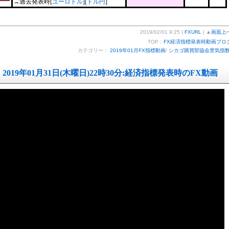
→過去発表時[
ユーロドル
][
ドル円
]
2019/02/01 9:25 |
FXURL
| ▲
画面上
TOP：
FX経済指標発表時動画ブロ
カテゴリー：
2019年01月FX指標動画
/
シカゴ購買部協会景気指
2019年01月31日(木曜日)22時30分:経済指標発表時のFX動画