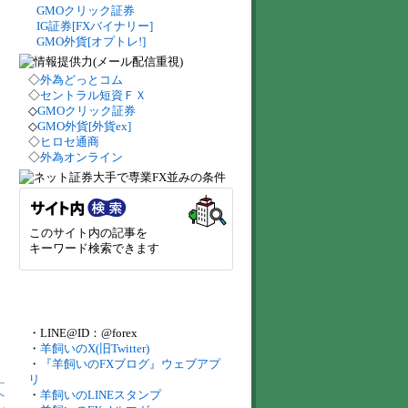
GMOクリック証券
IG証券[FXバイナリー]
GMO外貨[オプトレ!]
◇
外為どっとコム
◇
セントラル短資ＦＸ
◇
GMOクリック証券
◇
GMO外貨[外貨ex]
◇
ヒロセ通商
◇
外為オンライン
このサイト内の記事を
キーワード検索できます
・LINE@ID：@forex
・
羊飼いのX(旧Twitter)
・
『羊飼いのFXブログ』ウェブアプ
リ
・
羊飼いのLINEスタンプ
へ