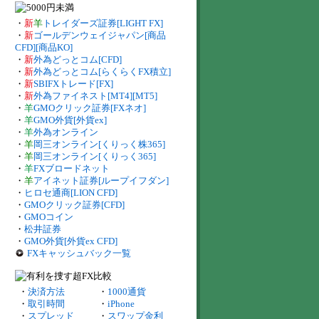
・
新
羊
トレイダーズ証券[LIGHT FX]
・
新
ゴールデンウェイジャパン[商品
CFD][商品KO]
・
新
外為どっとコム[CFD]
・
新
外為どっとコム[らくらくFX積立]
・
新
SBIFXトレード[FX]
・
新
外為ファイネスト[MT4][MT5]
・
羊
GMOクリック証券[FXネオ]
・
羊
GMO外貨[外貨ex]
・
羊
外為オンライン
・
羊
岡三オンライン[くりっく株365]
・
羊
岡三オンライン[くりっく365]
・
羊
FXブロードネット
・
羊
アイネット証券[ループイフダン]
・
ヒロセ通商[LION CFD]
・
GMOクリック証券[CFD]
・
GMOコイン
・
松井証券
・
GMO外貨[外貨ex CFD]
FXキャッシュバック一覧
・
決済方法
・
1000通貨
・
取引時間
・
iPhone
・
スプレッド
・
スワップ金利