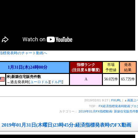
指標発表時のチャート動画へ
指標ランク
市場
発表
1月31日(木)24時00分
(注目度＆影響度)
予想値
結果
米)新築住宅販売件数
A
56.0万件
65.7万件
→過去発表時[
ユーロドル
][
ドル円
]
2019/02/01 9:27 |
FXURL
| ▲
画面上
TOP：
FX経済指標発表時動画ブロ
カテゴリー：
2019年01月FX指標動画
/
新築住宅販売件
2019年01月31日(木曜日)23時45分:経済指標発表時のFX動画