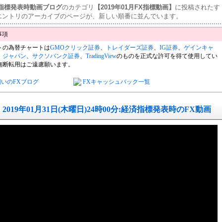
済指標発表時動画ブログ
のカテゴリ
【2019年01月FX指標動画】
に投稿されたす
エントリのアーカイブのページが、新しい順番に並んでいます。
トの為替チャートは
GMOクリック証券
、
トレイダーズ証券
、
IG証券
、
ゲインキャ
・ジャパン
、
サクソバンク証券
、
TradingView
のものを正式な許可を得て使用してい
無断転用はご遠慮願います。
飼いのFXブログ
FXキャッシュバック一覧
2019年01月31日(木曜日)24時00分:経済指標発表時のFX動画