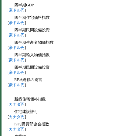
四半期GDP
[
豪ドル円
]
四半期住宅価格指数
[
豪ドル円
]
四半期民間設備投資
[
豪ドル円
]
四半期生産者物価指数
[
豪ドル円
]
四半期輸入物価指数
[
豪ドル円
]
四半期民間設備投資
[
豪ドル円
]
RBA総裁の発言
[
豪ドル円
]
新築住宅価格指数
[
カナダ円
]
住宅建設許可
[
カナダ円
]
Ivey購買部協会指数
[
カナダ円
]