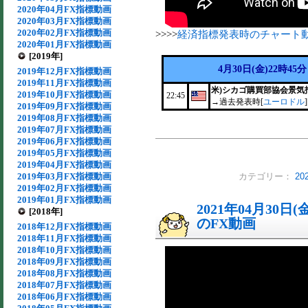
2020年04月FX指標動画
2020年03月FX指標動画
2020年02月FX指標動画
>>>>
経済指標発表時のチャート
2020年01月FX指標動画
[2019年]
4月30日(金)22時45分
2019年12月FX指標動画
2019年11月FX指標動画
米)シカゴ購買部協会景気
2019年10月FX指標動画
22:45
→過去発表時[
ユーロドル
]
2019年09月FX指標動画
2019年08月FX指標動画
2019年07月FX指標動画
2019年06月FX指標動画
2019年05月FX指標動画
2019年04月FX指標動画
2019年03月FX指標動画
カテゴリー：
2
2019年02月FX指標動画
2019年01月FX指標動画
2021年04月30日
[2018年]
のFX動画
2018年12月FX指標動画
2018年11月FX指標動画
2018年10月FX指標動画
2018年09月FX指標動画
2018年08月FX指標動画
2018年07月FX指標動画
2018年06月FX指標動画