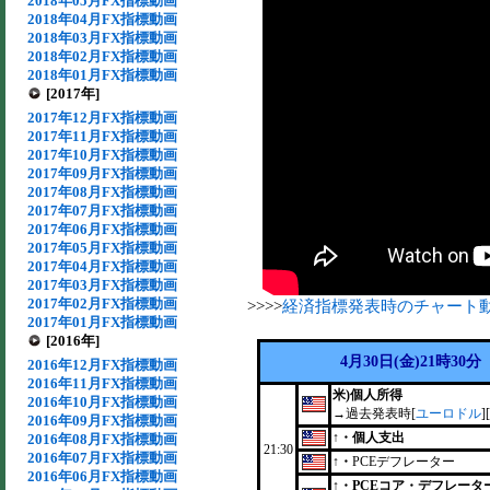
2018年05月FX指標動画
2018年04月FX指標動画
2018年03月FX指標動画
2018年02月FX指標動画
2018年01月FX指標動画
[2017年]
2017年12月FX指標動画
2017年11月FX指標動画
2017年10月FX指標動画
2017年09月FX指標動画
2017年08月FX指標動画
2017年07月FX指標動画
2017年06月FX指標動画
2017年05月FX指標動画
2017年04月FX指標動画
2017年03月FX指標動画
2017年02月FX指標動画
>>>>
経済指標発表時のチャート
2017年01月FX指標動画
[2016年]
4月30日(金)21時30分
2016年12月FX指標動画
2016年11月FX指標動画
米)個人所得
2016年10月FX指標動画
→過去発表時[
ユーロドル
][
2016年09月FX指標動画
↑・個人支出
2016年08月FX指標動画
21:30
2016年07月FX指標動画
↑・
PCEデフレーター
2016年06月FX指標動画
↑・PCEコア・デフレータ