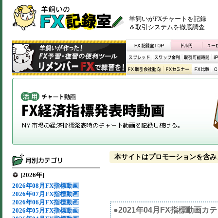
羊飼いがFXチャートを記録
＆取引システムを徹底調査
本サイトはプロモーションを含み
[2026年]
2026年08月FX指標動画
2026年07月FX指標動画
2026年06月FX指標動画
●2021年04月FX指標動画カ
2026年05月FX指標動画