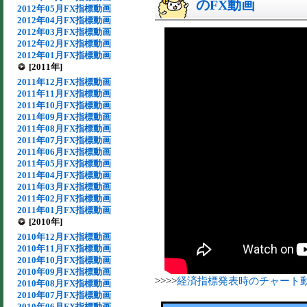
のFX動画
2012年05月FX指標動画
2012年04月FX指標動画
2012年03月FX指標動画
2012年02月FX指標動画
2012年01月FX指標動画
[2011年]
2011年12月FX指標動画
2011年11月FX指標動画
2011年10月FX指標動画
2011年09月FX指標動画
2011年08月FX指標動画
2011年07月FX指標動画
2011年06月FX指標動画
2011年05月FX指標動画
2011年04月FX指標動画
2011年03月FX指標動画
2011年02月FX指標動画
2011年01月FX指標動画
[2010年]
2010年12月FX指標動画
2010年11月FX指標動画
2010年10月FX指標動画
2010年09月FX指標動画
>>>>
経済指標発表時のチャート
2010年08月FX指標動画
2010年07月FX指標動画
2010年06月FX指標動画