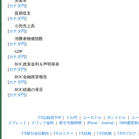
失業率
[
カナダ円
]
貿易収支
[
カナダ円
]
小売売上高
[
カナダ円
]
消費者物価指数
[
カナダ円
]
GDP
[
カナダ円
]
BOC政策金利＆声明発表
[
カナダ円
]
BOC金融政策報告
[
カナダ円
]
BOC総裁の発言
[
カナダ円
]
FX記録室TOP
｜
ドル円
｜
ユーロドル
｜
ポンドドル
｜
ユー
スプレッド
｜
スワップ金利
｜
取引可能時間
｜
iPhone・Android
｜
1000通貨単
FX取引会社動向
｜
FXセミナー
｜
FX比較
｜
CFD比較
｜
CFDブログ