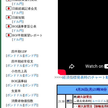
[
ドル円
]
日銀総裁記者会見
[
ドル円
]
日銀短観
[
ドル円
]
BOJ議事要旨公表
[
ドル円
]
BOJ半期展望レポート
[
ドル円
]
四半期GDP
[
ポンドドル
][
ポンド円
]
四半期経常収支
[
ポンドドル
][
ポンド円
]
小売売上高
[
ポンドドル
][
ポンド円
]
>>>>
経済指標発表時のチャート
BOE議事録
[
ポンドドル
][
ポンド円
]
4月26日(月)21時30分
失業率
[
ポンドドル
][
ポンド円
]
米)
耐久財受注
消費者物価指数
→過去発表時[
ユーロドル
]
21:30
[
ポンドドル
][
ポンド円
]
↑
・
耐久財受注【除輸送用