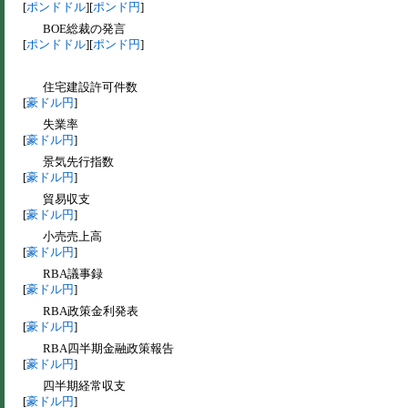
[
ポンドドル
][
ポンド円
]
BOE総裁の発言
[
ポンドドル
][
ポンド円
]
住宅建設許可件数
[
豪ドル円
]
失業率
[
豪ドル円
]
景気先行指数
[
豪ドル円
]
貿易収支
[
豪ドル円
]
小売売上高
[
豪ドル円
]
RBA議事録
[
豪ドル円
]
RBA政策金利発表
[
豪ドル円
]
RBA四半期金融政策報告
[
豪ドル円
]
四半期経常収支
[
豪ドル円
]