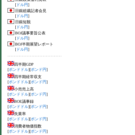
[
ドル円
]
日銀総裁記者会見
[
ドル円
]
日銀短観
[
ドル円
]
BOJ議事要旨公表
[
ドル円
]
BOJ半期展望レポート
[
ドル円
]
四半期GDP
[
ポンドドル
][
ポンド円
]
四半期経常収支
[
ポンドドル
][
ポンド円
]
小売売上高
[
ポンドドル
][
ポンド円
]
BOE議事録
[
ポンドドル
][
ポンド円
]
失業率
[
ポンドドル
][
ポンド円
]
消費者物価指数
[
ポンドドル
][
ポンド円
]