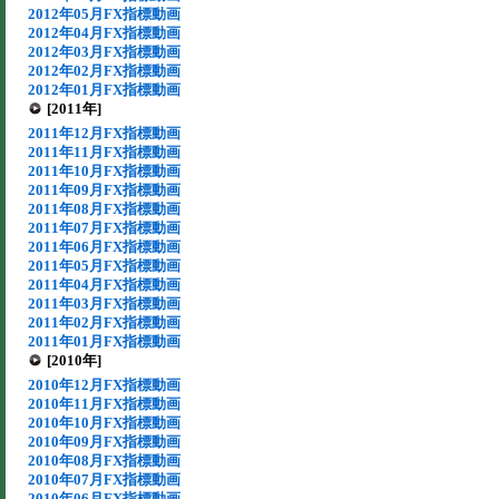
2012年05月FX指標動画
2012年04月FX指標動画
2012年03月FX指標動画
2012年02月FX指標動画
2012年01月FX指標動画
[2011年]
2011年12月FX指標動画
2011年11月FX指標動画
2011年10月FX指標動画
2011年09月FX指標動画
2011年08月FX指標動画
2011年07月FX指標動画
2011年06月FX指標動画
2011年05月FX指標動画
2011年04月FX指標動画
2011年03月FX指標動画
2011年02月FX指標動画
2011年01月FX指標動画
[2010年]
2010年12月FX指標動画
2010年11月FX指標動画
2010年10月FX指標動画
2010年09月FX指標動画
2010年08月FX指標動画
2010年07月FX指標動画
2010年06月FX指標動画