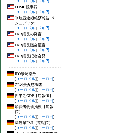
[
ユーロドル
][
ドル円
]
FOMC議事録
[
ユーロドル
][
ドル円
]
米地区連銀経済報告(ベー
ジュブック)
[
ユーロドル
][
ドル円
]
FRB議長の発言
[
ユーロドル
][
ドル円
]
FRB議長議会証言
[
ユーロドル
][
ドル円
]
FRB議長記者会見
[
ユーロドル
][
ドル円
]
IFO景況指数
[
ユーロドル
][
ユーロ円
]
ZEW景況感調査
[
ユーロドル
][
ユーロ円
]
四半期GDP【速報値】
[
ユーロドル
][
ユーロ円
]
消費者物価指数【速報
値】
[
ユーロドル
][
ユーロ円
]
製造業PMI【速報値】
[
ユーロドル
][
ユーロ円
]