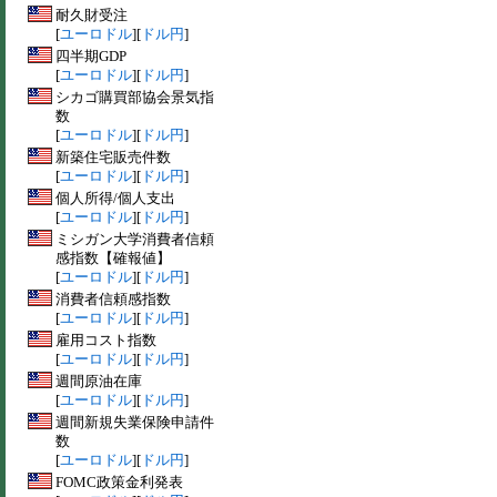
耐久財受注
[
ユーロドル
][
ドル円
]
四半期GDP
[
ユーロドル
][
ドル円
]
シカゴ購買部協会景気指
数
[
ユーロドル
][
ドル円
]
新築住宅販売件数
[
ユーロドル
][
ドル円
]
個人所得/個人支出
[
ユーロドル
][
ドル円
]
ミシガン大学消費者信頼
感指数【確報値】
[
ユーロドル
][
ドル円
]
消費者信頼感指数
[
ユーロドル
][
ドル円
]
雇用コスト指数
[
ユーロドル
][
ドル円
]
週間原油在庫
[
ユーロドル
][
ドル円
]
週間新規失業保険申請件
数
[
ユーロドル
][
ドル円
]
FOMC政策金利発表