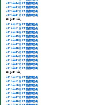
2020年04月FX指標動画
2020年03月FX指標動画
2020年02月FX指標動画
2020年01月FX指標動画
[2019年]
2019年12月FX指標動画
2019年11月FX指標動画
2019年10月FX指標動画
2019年09月FX指標動画
2019年08月FX指標動画
2019年07月FX指標動画
2019年06月FX指標動画
2019年05月FX指標動画
2019年04月FX指標動画
2019年03月FX指標動画
2019年02月FX指標動画
2019年01月FX指標動画
[2018年]
2018年12月FX指標動画
2018年11月FX指標動画
2018年10月FX指標動画
2018年09月FX指標動画
2018年08月FX指標動画
2018年07月FX指標動画
2018年06月FX指標動画