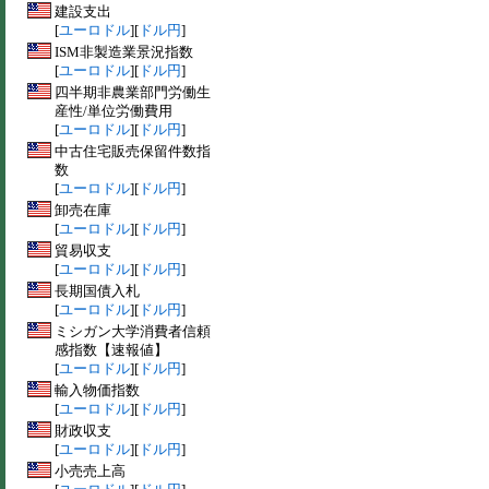
建設支出
[
ユーロドル
][
ドル円
]
ISM非製造業景況指数
[
ユーロドル
][
ドル円
]
四半期非農業部門労働生
産性/単位労働費用
[
ユーロドル
][
ドル円
]
中古住宅販売保留件数指
数
[
ユーロドル
][
ドル円
]
卸売在庫
[
ユーロドル
][
ドル円
]
貿易収支
[
ユーロドル
][
ドル円
]
長期国債入札
[
ユーロドル
][
ドル円
]
ミシガン大学消費者信頼
感指数【速報値】
[
ユーロドル
][
ドル円
]
輸入物価指数
[
ユーロドル
][
ドル円
]
財政収支
[
ユーロドル
][
ドル円
]
小売売上高