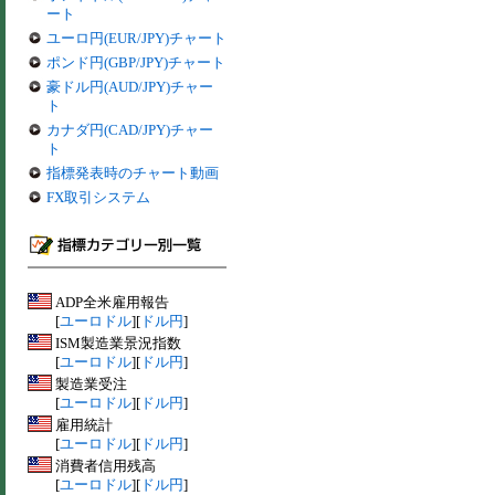
ート
ユーロ円(EUR/JPY)チャート
ポンド円(GBP/JPY)チャート
豪ドル円(AUD/JPY)チャー
ト
カナダ円(CAD/JPY)チャー
ト
指標発表時のチャート動画
FX取引システム
ADP全米雇用報告
[
ユーロドル
][
ドル円
]
ISM製造業景況指数
[
ユーロドル
][
ドル円
]
製造業受注
[
ユーロドル
][
ドル円
]
雇用統計
[
ユーロドル
][
ドル円
]
消費者信用残高
[
ユーロドル
][
ドル円
]