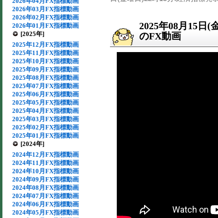
2026年04月FX指標動画
2026年03月FX指標動画
2026年02月FX指標動画
2025年08月15日
2026年01月FX指標動画
[2025年]
のFX動画
2025年12月FX指標動画
2025年11月FX指標動画
2025年10月FX指標動画
2025年09月FX指標動画
2025年08月FX指標動画
2025年07月FX指標動画
2025年06月FX指標動画
2025年05月FX指標動画
2025年04月FX指標動画
2025年03月FX指標動画
2025年02月FX指標動画
2025年01月FX指標動画
[2024年]
2024年12月FX指標動画
2024年11月FX指標動画
2024年10月FX指標動画
2024年09月FX指標動画
2024年08月FX指標動画
2024年07月FX指標動画
2024年06月FX指標動画
2024年05月FX指標動画