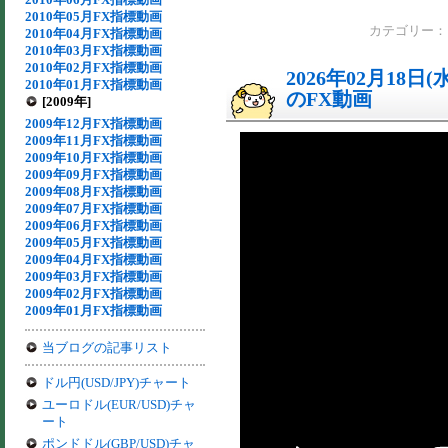
2010年05月FX指標動画
カテゴリー
2010年04月FX指標動画
2010年03月FX指標動画
2010年02月FX指標動画
2026年02月18日
2010年01月FX指標動画
のFX動画
[2009年]
2009年12月FX指標動画
2009年11月FX指標動画
2009年10月FX指標動画
2009年09月FX指標動画
2009年08月FX指標動画
2009年07月FX指標動画
2009年06月FX指標動画
2009年05月FX指標動画
2009年04月FX指標動画
2009年03月FX指標動画
2009年02月FX指標動画
2009年01月FX指標動画
当ブログの記事リスト
ドル円(USD/JPY)チャート
ユーロドル(EUR/USD)チャ
ート
ポンドドル(GBP/USD)チャ