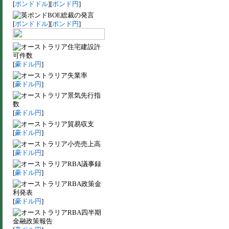
[
ポンドドル
][
ポンド円
]
BOE総裁の発言
[
ポンドドル
][
ポンド円
]
住宅建設許
可件数
[
豪ドル円
]
失業率
[
豪ドル円
]
景気先行指
数
[
豪ドル円
]
貿易収支
[
豪ドル円
]
小売売上高
[
豪ドル円
]
RBA議事録
[
豪ドル円
]
RBA政策金
利発表
[
豪ドル円
]
RBA四半期
金融政策報告