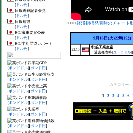
[
ドル円
]
日銀総裁記者会見
[
ドル円
]
日銀短観
>>>>
経済指標発表時のチャート
[
ドル円
]
BOJ議事要旨公表
[
ドル円
]
9月16日(火)22時15分
BOJ半期展望レポート
米)鉱工業生産
[
ドル円
]
22:15
→過去発表時[
ユーロドル
]
四半期GDP
[
ポンドドル
][
ポンド円
]
四半期経常収支
[
ポンドドル
][
ポンド円
]
カテゴリー
小売売上高
[
ポンドドル
][
ポンド円
]
1
2
3
4
5
6
BOE議事録
[
ポンドドル
][
ポンド円
]
失業率
[
ポンドドル
][
ポンド円
]
消費者物価指数
[
ポンドドル
][
ポンド円
]
小売物価指数