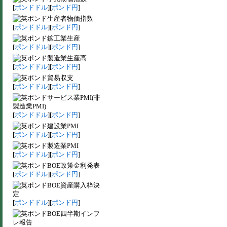
[
ポンドドル
][
ポンド円
]
生産者物価指数
[
ポンドドル
][
ポンド円
]
鉱工業生産
[
ポンドドル
][
ポンド円
]
製造業生産高
[
ポンドドル
][
ポンド円
]
貿易収支
[
ポンドドル
][
ポンド円
]
サービス業PMI(非
製造業PMI)
[
ポンドドル
][
ポンド円
]
建設業PMI
[
ポンドドル
][
ポンド円
]
製造業PMI
[
ポンドドル
][
ポンド円
]
BOE政策金利発表
[
ポンドドル
][
ポンド円
]
BOE資産購入枠決
定
[
ポンドドル
][
ポンド円
]
BOE四半期インフ
レ報告