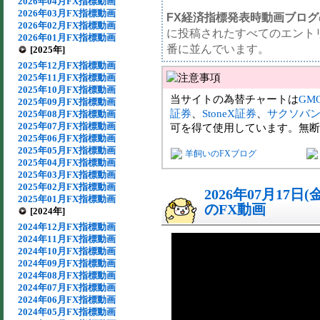
2026年04月FX指標動画
2026年03月FX指標動画
FX経済指標発表時動画ブログ
2026年02月FX指標動画
に投稿されたすべてのエント
2026年01月FX指標動画
番に並んでいます。
[2025年]
2025年12月FX指標動画
2025年11月FX指標動画
2025年10月FX指標動画
当サイトの為替チャートは
GM
2025年09月FX指標動画
証券
、
StoneX証券
、
サクソバ
2025年08月FX指標動画
2025年07月FX指標動画
可を得て使用しています。無断
2025年06月FX指標動画
2025年05月FX指標動画
羊飼いのFXブログ
2025年04月FX指標動画
2025年03月FX指標動画
2025年02月FX指標動画
2026年07月17日
2025年01月FX指標動画
のFX動画
[2024年]
2024年12月FX指標動画
2024年11月FX指標動画
2024年10月FX指標動画
2024年09月FX指標動画
2024年08月FX指標動画
2024年07月FX指標動画
2024年06月FX指標動画
2024年05月FX指標動画