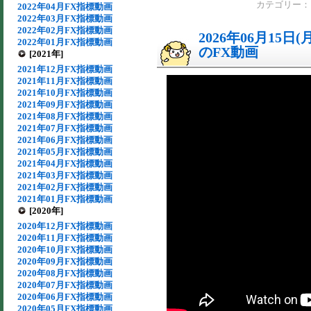
カテゴリー
2022年04月FX指標動画
2022年03月FX指標動画
2022年02月FX指標動画
2026年06月15日
2022年01月FX指標動画
のFX動画
[2021年]
2021年12月FX指標動画
2021年11月FX指標動画
2021年10月FX指標動画
2021年09月FX指標動画
2021年08月FX指標動画
2021年07月FX指標動画
2021年06月FX指標動画
2021年05月FX指標動画
2021年04月FX指標動画
2021年03月FX指標動画
2021年02月FX指標動画
2021年01月FX指標動画
[2020年]
2020年12月FX指標動画
2020年11月FX指標動画
2020年10月FX指標動画
2020年09月FX指標動画
2020年08月FX指標動画
2020年07月FX指標動画
2020年06月FX指標動画
2020年05月FX指標動画