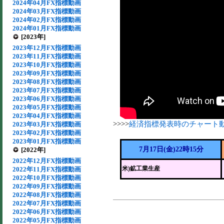
2024年04月FX指標動画
2024年03月FX指標動画
2024年02月FX指標動画
2024年01月FX指標動画
[2023年]
2023年12月FX指標動画
2023年11月FX指標動画
2023年10月FX指標動画
2023年09月FX指標動画
2023年08月FX指標動画
2023年07月FX指標動画
2023年06月FX指標動画
2023年05月FX指標動画
2023年04月FX指標動画
>>>>
経済指標発表時のチャート
2023年03月FX指標動画
2023年02月FX指標動画
2023年01月FX指標動画
7月17日(金)22時15分
[2022年]
2022年12月FX指標動画
米)鉱工業生産
2022年11月FX指標動画
2022年10月FX指標動画
2022年09月FX指標動画
2022年08月FX指標動画
2022年07月FX指標動画
2022年06月FX指標動画
2022年05月FX指標動画