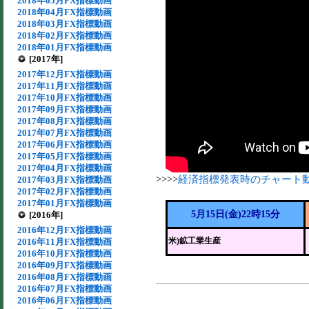
2018年05月FX指標動画
2018年04月FX指標動画
2018年03月FX指標動画
2018年02月FX指標動画
2018年01月FX指標動画
[2017年]
2017年12月FX指標動画
2017年11月FX指標動画
2017年10月FX指標動画
2017年09月FX指標動画
2017年08月FX指標動画
2017年07月FX指標動画
2017年06月FX指標動画
2017年05月FX指標動画
2017年04月FX指標動画
>>>>
経済指標発表時のチャート
2017年03月FX指標動画
2017年02月FX指標動画
2017年01月FX指標動画
5月15日(金)22時15分
[2016年]
2016年12月FX指標動画
米)鉱工業生産
2016年11月FX指標動画
2016年10月FX指標動画
2016年09月FX指標動画
2016年08月FX指標動画
2016年07月FX指標動画
2016年06月FX指標動画