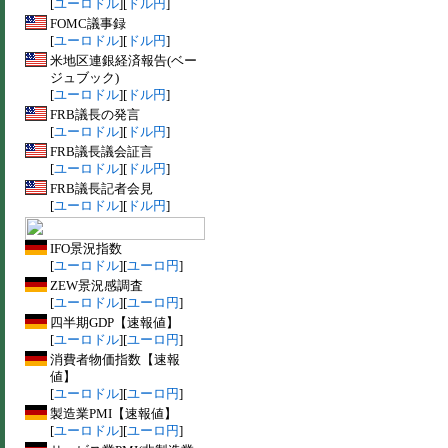
[
ユーロドル
][
ドル円
]
FOMC議事録
[
ユーロドル
][
ドル円
]
米地区連銀経済報告(ベー
ジュブック)
[
ユーロドル
][
ドル円
]
FRB議長の発言
[
ユーロドル
][
ドル円
]
FRB議長議会証言
[
ユーロドル
][
ドル円
]
FRB議長記者会見
[
ユーロドル
][
ドル円
]
IFO景況指数
[
ユーロドル
][
ユーロ円
]
ZEW景況感調査
[
ユーロドル
][
ユーロ円
]
四半期GDP【速報値】
[
ユーロドル
][
ユーロ円
]
消費者物価指数【速報
値】
[
ユーロドル
][
ユーロ円
]
製造業PMI【速報値】
[
ユーロドル
][
ユーロ円
]