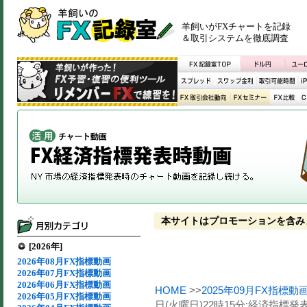
羊飼いがFXチャートを記録
＆取引システムを徹底調査
本サイトはプロモーションを含み
[2026年]
2026年08月FX指標動画
2026年07月FX指標動画
2026年06月FX指標動画
HOME
>>
2025年09月FX指標動
2026年05月FX指標動画
日(火曜日)22時15分:経済指標発