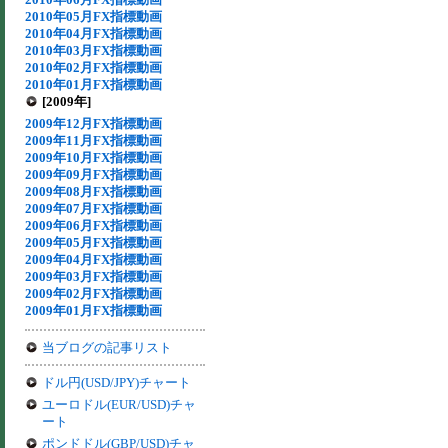
2010年05月FX指標動画
2010年04月FX指標動画
2010年03月FX指標動画
2010年02月FX指標動画
2010年01月FX指標動画
[2009年]
2009年12月FX指標動画
2009年11月FX指標動画
2009年10月FX指標動画
2009年09月FX指標動画
2009年08月FX指標動画
2009年07月FX指標動画
2009年06月FX指標動画
2009年05月FX指標動画
2009年04月FX指標動画
2009年03月FX指標動画
2009年02月FX指標動画
2009年01月FX指標動画
当ブログの記事リスト
ドル円(USD/JPY)チャート
ユーロドル(EUR/USD)チャ
ート
ポンドドル(GBP/USD)チャ