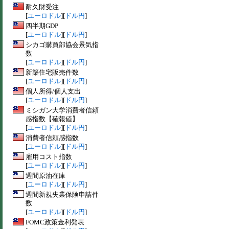
耐久財受注
[
ユーロドル
][
ドル円
]
四半期GDP
[
ユーロドル
][
ドル円
]
シカゴ購買部協会景気指
数
[
ユーロドル
][
ドル円
]
新築住宅販売件数
[
ユーロドル
][
ドル円
]
個人所得/個人支出
[
ユーロドル
][
ドル円
]
ミシガン大学消費者信頼
感指数【確報値】
[
ユーロドル
][
ドル円
]
消費者信頼感指数
[
ユーロドル
][
ドル円
]
雇用コスト指数
[
ユーロドル
][
ドル円
]
週間原油在庫
[
ユーロドル
][
ドル円
]
週間新規失業保険申請件
数
[
ユーロドル
][
ドル円
]
FOMC政策金利発表