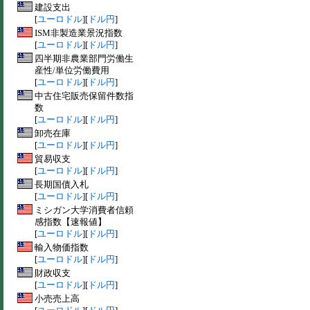
建設支出
[
ユーロドル
][
ドル円
]
ISM非製造業景況指数
[
ユーロドル
][
ドル円
]
四半期非農業部門労働生
産性/単位労働費用
[
ユーロドル
][
ドル円
]
中古住宅販売保留件数指
数
[
ユーロドル
][
ドル円
]
卸売在庫
[
ユーロドル
][
ドル円
]
貿易収支
[
ユーロドル
][
ドル円
]
長期国債入札
[
ユーロドル
][
ドル円
]
ミシガン大学消費者信頼
感指数【速報値】
[
ユーロドル
][
ドル円
]
輸入物価指数
[
ユーロドル
][
ドル円
]
財政収支
[
ユーロドル
][
ドル円
]
小売売上高