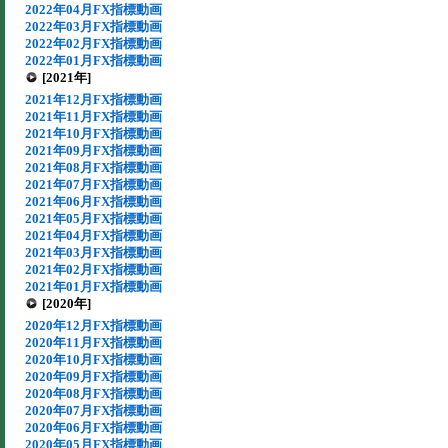
2022年04月FX指標動画
2022年03月FX指標動画
2022年02月FX指標動画
2022年01月FX指標動画
[2021年]
2021年12月FX指標動画
2021年11月FX指標動画
2021年10月FX指標動画
2021年09月FX指標動画
2021年08月FX指標動画
2021年07月FX指標動画
2021年06月FX指標動画
2021年05月FX指標動画
2021年04月FX指標動画
2021年03月FX指標動画
2021年02月FX指標動画
2021年01月FX指標動画
[2020年]
2020年12月FX指標動画
2020年11月FX指標動画
2020年10月FX指標動画
2020年09月FX指標動画
2020年08月FX指標動画
2020年07月FX指標動画
2020年06月FX指標動画
2020年05月FX指標動画