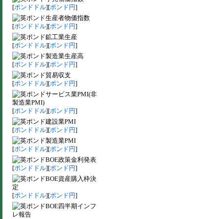
[
ポンドドル
][
ポンド円
]
生産者物価指数
[
ポンドドル
][
ポンド円
]
鉱工業生産
[
ポンドドル
][
ポンド円
]
製造業生産高
[
ポンドドル
][
ポンド円
]
貿易収支
[
ポンドドル
][
ポンド円
]
サービス業PMI(非
製造業PMI)
[
ポンドドル
][
ポンド円
]
建設業PMI
[
ポンドドル
][
ポンド円
]
製造業PMI
[
ポンドドル
][
ポンド円
]
BOE政策金利発表
[
ポンドドル
][
ポンド円
]
BOE資産購入枠決
定
[
ポンドドル
][
ポンド円
]
BOE四半期インフ
レ報告