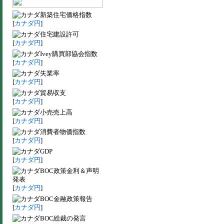
新築住宅価格指数
[
カナダ円
]
住宅建設許可
[
カナダ円
]
Ivey購買部協会指数
[
カナダ円
]
失業率
[
カナダ円
]
貿易収支
[
カナダ円
]
小売売上高
[
カナダ円
]
消費者物価指数
[
カナダ円
]
GDP
[
カナダ円
]
BOC政策金利＆声明
発表
[
カナダ円
]
BOC金融政策報告
[
カナダ円
]
BOC総裁の発言