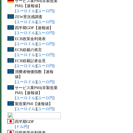
サービス業PMI(非製造業
PMI)【速報値】
[
ユーロドル
][
ユーロ円
]
ZEW景況感調査
[
ユーロドル
][
ユーロ円
]
四半期GDP【速報値】
[
ユーロドル
][
ユーロ円
]
ECB政策金利発表
[
ユーロドル
][
ユーロ円
]
ECB総裁の発言
[
ユーロドル
][
ユーロ円
]
ECB総裁記者会見
[
ユーロドル
][
ユーロ円
]
消費者物価指数【速報
値】
[
ユーロドル
][
ユーロ円
]
サービス業PMI(非製造業
PMI)【速報値】
[
ユーロドル
][
ユーロ円
]
製造業PMI【速報値】
[
ユーロドル
][
ユーロ円
]
四半期GDP
[
ドル円
]
日銀政策金利発表