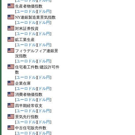
[
ユーロドル
][
ドル円
]
生産者物価指数
[
ユーロドル
][
ドル円
]
NY連銀製造業景気指数
[
ユーロドル
][
ドル円
]
対米証券投資
[
ユーロドル
][
ドル円
]
鉱工業生産
[
ユーロドル
][
ドル円
]
フィラデルフィア連銀景
況指数
[
ユーロドル
][
ドル円
]
住宅着工件数/建設許可件
数
[
ユーロドル
][
ドル円
]
企業在庫
[
ユーロドル
][
ドル円
]
消費者物価指数
[
ユーロドル
][
ドル円
]
四半期経常収支
[
ユーロドル
][
ドル円
]
景気先行指数
[
ユーロドル
][
ドル円
]
中古住宅販売件数
[
ユーロドル
][
ドル円
]