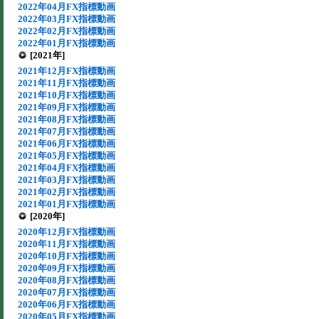
2022年04月FX指標動画
2022年03月FX指標動画
2022年02月FX指標動画
2022年01月FX指標動画
[2021年]
2021年12月FX指標動画
2021年11月FX指標動画
2021年10月FX指標動画
2021年09月FX指標動画
2021年08月FX指標動画
2021年07月FX指標動画
2021年06月FX指標動画
2021年05月FX指標動画
2021年04月FX指標動画
2021年03月FX指標動画
2021年02月FX指標動画
2021年01月FX指標動画
[2020年]
2020年12月FX指標動画
2020年11月FX指標動画
2020年10月FX指標動画
2020年09月FX指標動画
2020年08月FX指標動画
2020年07月FX指標動画
2020年06月FX指標動画
2020年05月FX指標動画