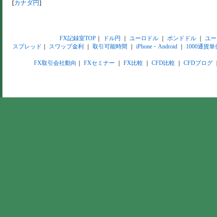
[
カナダ円
]
FX記録室TOP
｜
ドル円
｜
ユーロドル
｜
ポンドドル
｜
ユー
スプレッド
｜
スワップ金利
｜
取引可能時間
｜
iPhone・Android
｜
1000通貨単
FX取引会社動向
｜
FXセミナー
｜
FX比較
｜
CFD比較
｜
CFDブログ