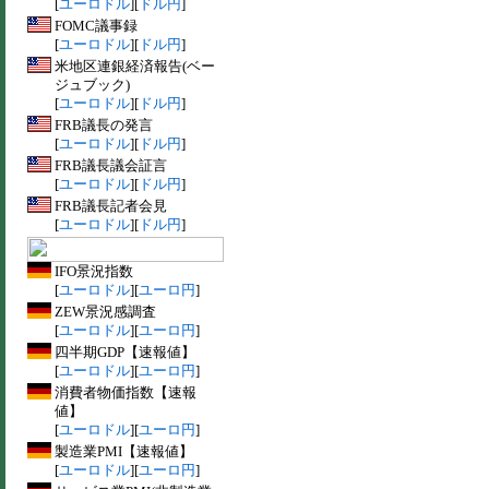
[
ユーロドル
][
ドル円
]
FOMC議事録
[
ユーロドル
][
ドル円
]
米地区連銀経済報告(ベー
ジュブック)
[
ユーロドル
][
ドル円
]
FRB議長の発言
[
ユーロドル
][
ドル円
]
FRB議長議会証言
[
ユーロドル
][
ドル円
]
FRB議長記者会見
[
ユーロドル
][
ドル円
]
IFO景況指数
[
ユーロドル
][
ユーロ円
]
ZEW景況感調査
[
ユーロドル
][
ユーロ円
]
四半期GDP【速報値】
[
ユーロドル
][
ユーロ円
]
消費者物価指数【速報
値】
[
ユーロドル
][
ユーロ円
]
製造業PMI【速報値】
[
ユーロドル
][
ユーロ円
]