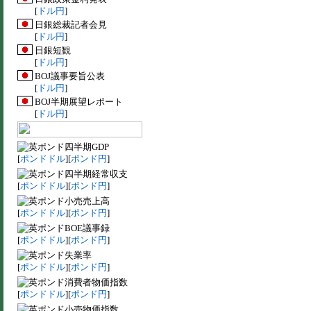
[
ドル円
]
日銀総裁記者会見
[
ドル円
]
日銀短観
[
ドル円
]
BOJ議事要旨公表
[
ドル円
]
BOJ半期展望レポート
[
ドル円
]
四半期GDP
[
ポンドドル
][
ポンド円
]
四半期経常収支
[
ポンドドル
][
ポンド円
]
小売売上高
[
ポンドドル
][
ポンド円
]
BOE議事録
[
ポンドドル
][
ポンド円
]
失業率
[
ポンドドル
][
ポンド円
]
消費者物価指数
[
ポンドドル
][
ポンド円
]
小売物価指数