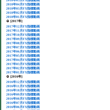
2018年05月FX指標動画
2018年04月FX指標動画
2018年03月FX指標動画
2018年02月FX指標動画
2018年01月FX指標動画
[2017年]
2017年12月FX指標動画
2017年11月FX指標動画
2017年10月FX指標動画
2017年09月FX指標動画
2017年08月FX指標動画
2017年07月FX指標動画
2017年06月FX指標動画
2017年05月FX指標動画
2017年04月FX指標動画
2017年03月FX指標動画
2017年02月FX指標動画
2017年01月FX指標動画
[2016年]
2016年12月FX指標動画
2016年11月FX指標動画
2016年10月FX指標動画
2016年09月FX指標動画
2016年08月FX指標動画
2016年07月FX指標動画
2016年06月FX指標動画