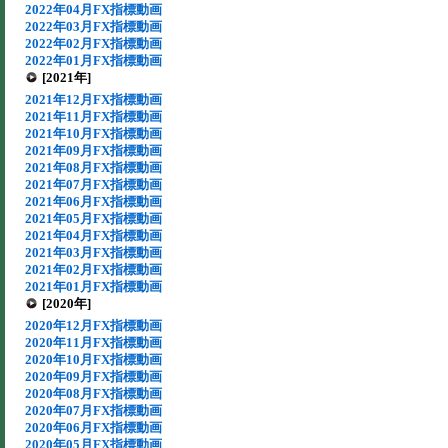
2022年04月FX指標動画
2022年03月FX指標動画
2022年02月FX指標動画
2022年01月FX指標動画
[2021年]
2021年12月FX指標動画
2021年11月FX指標動画
2021年10月FX指標動画
2021年09月FX指標動画
2021年08月FX指標動画
2021年07月FX指標動画
2021年06月FX指標動画
2021年05月FX指標動画
2021年04月FX指標動画
2021年03月FX指標動画
2021年02月FX指標動画
2021年01月FX指標動画
[2020年]
2020年12月FX指標動画
2020年11月FX指標動画
2020年10月FX指標動画
2020年09月FX指標動画
2020年08月FX指標動画
2020年07月FX指標動画
2020年06月FX指標動画
2020年05月FX指標動画