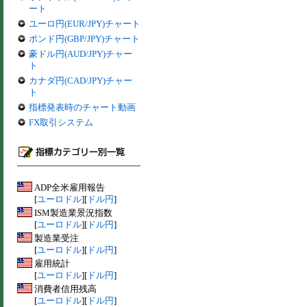
ート
ユーロ円(EUR/JPY)チャート
ポンド円(GBP/JPY)チャート
豪ドル円(AUD/JPY)チャー
ト
カナダ円(CAD/JPY)チャー
ト
指標発表時のチャート動画
FX取引システム
ADP全米雇用報告
[
ユーロドル
][
ドル円
]
ISM製造業景況指数
[
ユーロドル
][
ドル円
]
製造業受注
[
ユーロドル
][
ドル円
]
雇用統計
[
ユーロドル
][
ドル円
]
消費者信用残高
[
ユーロドル
][
ドル円
]