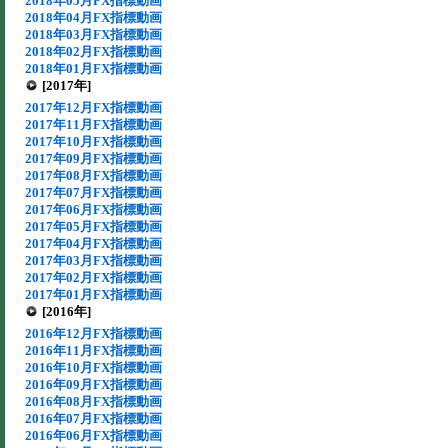
2018年05月FX指標動画
2018年04月FX指標動画
2018年03月FX指標動画
2018年02月FX指標動画
2018年01月FX指標動画
[2017年]
2017年12月FX指標動画
2017年11月FX指標動画
2017年10月FX指標動画
2017年09月FX指標動画
2017年08月FX指標動画
2017年07月FX指標動画
2017年06月FX指標動画
2017年05月FX指標動画
2017年04月FX指標動画
2017年03月FX指標動画
2017年02月FX指標動画
2017年01月FX指標動画
[2016年]
2016年12月FX指標動画
2016年11月FX指標動画
2016年10月FX指標動画
2016年09月FX指標動画
2016年08月FX指標動画
2016年07月FX指標動画
2016年06月FX指標動画