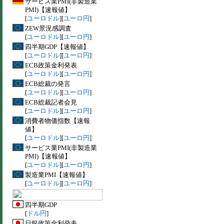
サービス業PMI(非製造業
PMI)【速報値】
[
ユーロドル
][
ユーロ円
]
ZEW景況感調査
[
ユーロドル
][
ユーロ円
]
四半期GDP【速報値】
[
ユーロドル
][
ユーロ円
]
ECB政策金利発表
[
ユーロドル
][
ユーロ円
]
ECB総裁の発言
[
ユーロドル
][
ユーロ円
]
ECB総裁記者会見
[
ユーロドル
][
ユーロ円
]
消費者物価指数【速報
値】
[
ユーロドル
][
ユーロ円
]
サービス業PMI(非製造業
PMI)【速報値】
[
ユーロドル
][
ユーロ円
]
製造業PMI【速報値】
[
ユーロドル
][
ユーロ円
]
四半期GDP
[
ドル円
]
日銀政策金利発表