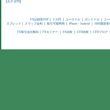
[
カナダ円
]
FX記録室TOP
｜
ドル円
｜
ユーロドル
｜
ポンドドル
｜
ユー
スプレッド
｜
スワップ金利
｜
取引可能時間
｜
iPhone・Android
｜
1000通貨単
FX取引会社動向
｜
FXセミナー
｜
FX比較
｜
CFD比較
｜
CFDブログ