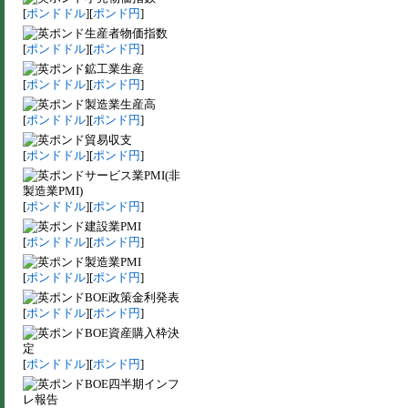
[
ポンドドル
][
ポンド円
]
生産者物価指数
[
ポンドドル
][
ポンド円
]
鉱工業生産
[
ポンドドル
][
ポンド円
]
製造業生産高
[
ポンドドル
][
ポンド円
]
貿易収支
[
ポンドドル
][
ポンド円
]
サービス業PMI(非
製造業PMI)
[
ポンドドル
][
ポンド円
]
建設業PMI
[
ポンドドル
][
ポンド円
]
製造業PMI
[
ポンドドル
][
ポンド円
]
BOE政策金利発表
[
ポンドドル
][
ポンド円
]
BOE資産購入枠決
定
[
ポンドドル
][
ポンド円
]
BOE四半期インフ
レ報告