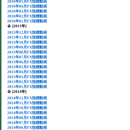
2016年05月FX指標動画
2016年04月FX指標動画
2016年03月FX指標動画
2016年02月FX指標動画
2016年01月FX指標動画
[2015年]
2015年12月FX指標動画
2015年11月FX指標動画
2015年10月FX指標動画
2015年09月FX指標動画
2015年08月FX指標動画
2015年07月FX指標動画
2015年06月FX指標動画
2015年05月FX指標動画
2015年04月FX指標動画
2015年03月FX指標動画
2015年02月FX指標動画
2015年01月FX指標動画
[2014年]
2014年12月FX指標動画
2014年11月FX指標動画
2014年10月FX指標動画
2014年09月FX指標動画
2014年08月FX指標動画
2014年07月FX指標動画
2014年06月FX指標動画