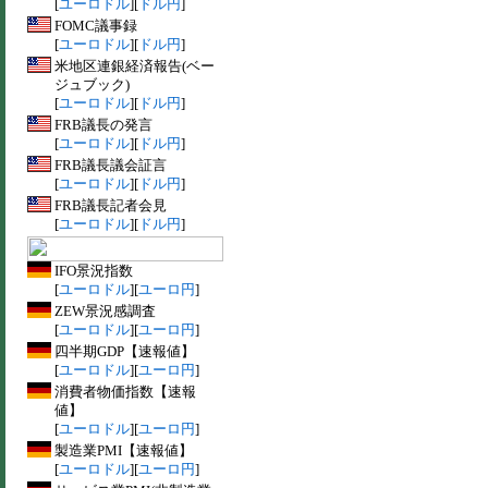
[
ユーロドル
][
ドル円
]
FOMC議事録
[
ユーロドル
][
ドル円
]
米地区連銀経済報告(ベー
ジュブック)
[
ユーロドル
][
ドル円
]
FRB議長の発言
[
ユーロドル
][
ドル円
]
FRB議長議会証言
[
ユーロドル
][
ドル円
]
FRB議長記者会見
[
ユーロドル
][
ドル円
]
IFO景況指数
[
ユーロドル
][
ユーロ円
]
ZEW景況感調査
[
ユーロドル
][
ユーロ円
]
四半期GDP【速報値】
[
ユーロドル
][
ユーロ円
]
消費者物価指数【速報
値】
[
ユーロドル
][
ユーロ円
]
製造業PMI【速報値】
[
ユーロドル
][
ユーロ円
]