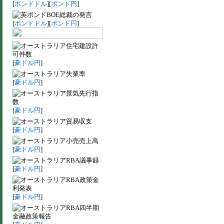
[
ポンドドル
][
ポンド円
]
BOE総裁の発言
[
ポンドドル
][
ポンド円
]
住宅建設許
可件数
[
豪ドル円
]
失業率
[
豪ドル円
]
景気先行指
数
[
豪ドル円
]
貿易収支
[
豪ドル円
]
小売売上高
[
豪ドル円
]
RBA議事録
[
豪ドル円
]
RBA政策金
利発表
[
豪ドル円
]
RBA四半期
金融政策報告