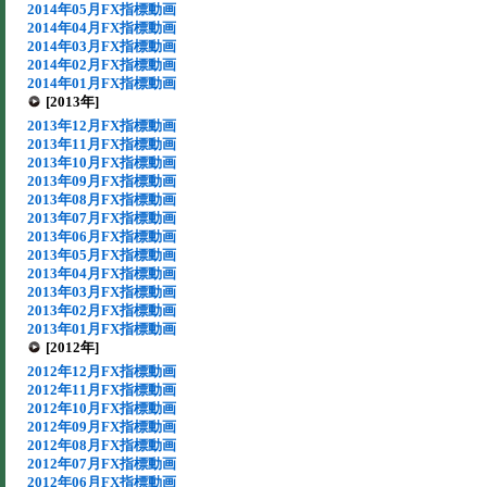
2014年05月FX指標動画
2014年04月FX指標動画
2014年03月FX指標動画
2014年02月FX指標動画
2014年01月FX指標動画
[2013年]
2013年12月FX指標動画
2013年11月FX指標動画
2013年10月FX指標動画
2013年09月FX指標動画
2013年08月FX指標動画
2013年07月FX指標動画
2013年06月FX指標動画
2013年05月FX指標動画
2013年04月FX指標動画
2013年03月FX指標動画
2013年02月FX指標動画
2013年01月FX指標動画
[2012年]
2012年12月FX指標動画
2012年11月FX指標動画
2012年10月FX指標動画
2012年09月FX指標動画
2012年08月FX指標動画
2012年07月FX指標動画
2012年06月FX指標動画