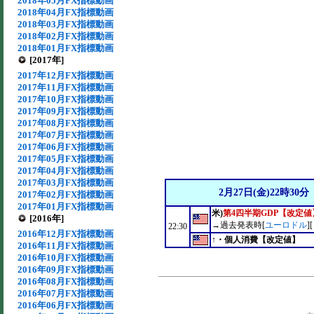
2018年05月FX指標動画
2018年04月FX指標動画
2018年03月FX指標動画
2018年02月FX指標動画
2018年01月FX指標動画
[2017年]
2017年12月FX指標動画
2017年11月FX指標動画
2017年10月FX指標動画
2017年09月FX指標動画
2017年08月FX指標動画
2017年07月FX指標動画
2017年06月FX指標動画
2017年05月FX指標動画
2017年04月FX指標動画
2017年03月FX指標動画
2月27日(金)22時30分
2017年02月FX指標動画
2017年01月FX指標動画
米)
第4四半期GDP【改定値
[2016年]
→過去発表時[
ユーロドル
][
22:30
2016年12月FX指標動画
↑・個人消費【改定値】
2016年11月FX指標動画
2016年10月FX指標動画
2016年09月FX指標動画
2016年08月FX指標動画
2016年07月FX指標動画
2016年06月FX指標動画