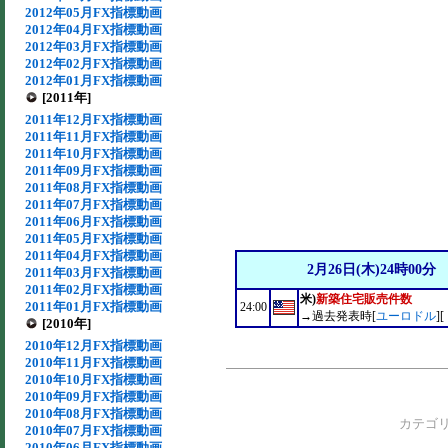
2012年05月FX指標動画
2012年04月FX指標動画
2012年03月FX指標動画
2012年02月FX指標動画
2012年01月FX指標動画
[2011年]
2011年12月FX指標動画
2011年11月FX指標動画
2011年10月FX指標動画
2011年09月FX指標動画
2011年08月FX指標動画
2011年07月FX指標動画
2011年06月FX指標動画
2011年05月FX指標動画
2011年04月FX指標動画
2月26日(木)24時00分
2011年03月FX指標動画
2011年02月FX指標動画
米)
新築住宅販売件数
2011年01月FX指標動画
24:00
→過去発表時[
ユーロドル
][
[2010年]
2010年12月FX指標動画
2010年11月FX指標動画
2010年10月FX指標動画
2010年09月FX指標動画
2010年08月FX指標動画
カテゴ
2010年07月FX指標動画
2010年06月FX指標動画