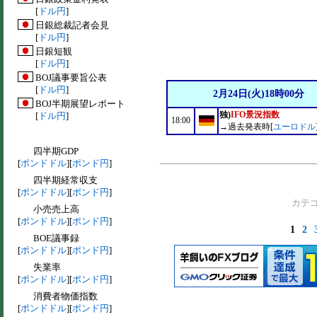
[
ドル円
]
日銀総裁記者会見
[
ドル円
]
日銀短観
[
ドル円
]
BOJ議事要旨公表
[
ドル円
]
2月24日(火)18時00分
BOJ半期展望レポート
独)
IFO景況指数
[
ドル円
]
18:00
→過去発表時[
ユーロドル
四半期GDP
[
ポンドドル
][
ポンド円
]
四半期経常収支
[
ポンドドル
][
ポンド円
]
カテ
小売売上高
[
ポンドドル
][
ポンド円
]
1
2
BOE議事録
[
ポンドドル
][
ポンド円
]
失業率
[
ポンドドル
][
ポンド円
]
消費者物価指数
[
ポンドドル
][
ポンド円
]