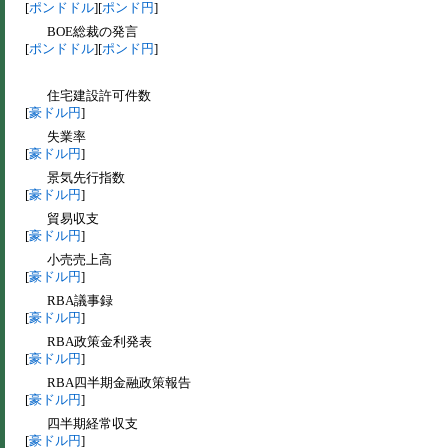
[
ポンドドル
][
ポンド円
]
BOE総裁の発言
[
ポンドドル
][
ポンド円
]
住宅建設許可件数
[
豪ドル円
]
失業率
[
豪ドル円
]
景気先行指数
[
豪ドル円
]
貿易収支
[
豪ドル円
]
小売売上高
[
豪ドル円
]
RBA議事録
[
豪ドル円
]
RBA政策金利発表
[
豪ドル円
]
RBA四半期金融政策報告
[
豪ドル円
]
四半期経常収支
[
豪ドル円
]