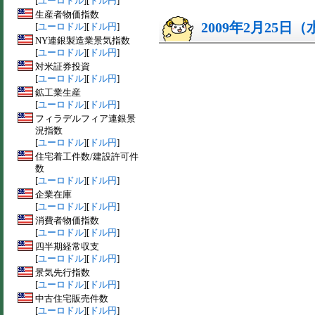
[
ユーロドル
][
ドル円
]
生産者物価指数
2009年2月25日（
[
ユーロドル
][
ドル円
]
NY連銀製造業景気指数
[
ユーロドル
][
ドル円
]
対米証券投資
[
ユーロドル
][
ドル円
]
鉱工業生産
[
ユーロドル
][
ドル円
]
フィラデルフィア連銀景
況指数
[
ユーロドル
][
ドル円
]
住宅着工件数/建設許可件
数
[
ユーロドル
][
ドル円
]
企業在庫
[
ユーロドル
][
ドル円
]
消費者物価指数
[
ユーロドル
][
ドル円
]
四半期経常収支
[
ユーロドル
][
ドル円
]
景気先行指数
[
ユーロドル
][
ドル円
]
中古住宅販売件数
[
ユーロドル
][
ドル円
]