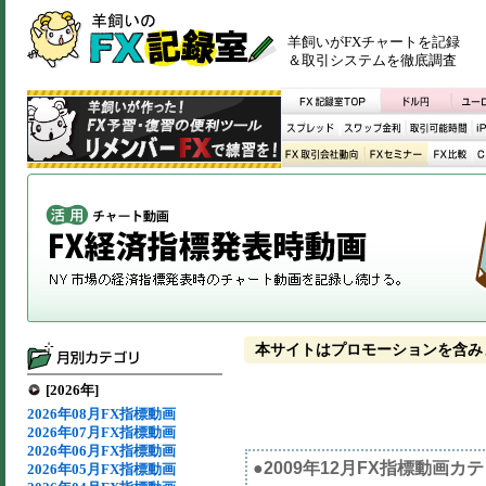
羊飼いがFXチャートを記録
＆取引システムを徹底調査
本サイトはプロモーションを含み
[2026年]
2026年08月FX指標動画
2026年07月FX指標動画
2026年06月FX指標動画
●2009年12月FX指標動画カ
2026年05月FX指標動画