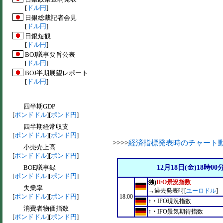
[
ドル円
]
日銀総裁記者会見
[
ドル円
]
日銀短観
[
ドル円
]
BOJ議事要旨公表
[
ドル円
]
BOJ半期展望レポート
[
ドル円
]
四半期GDP
[
ポンドドル
][
ポンド円
]
四半期経常収支
[
ポンドドル
][
ポンド円
]
>>>>
経済指標発表時のチャート
小売売上高
[
ポンドドル
][
ポンド円
]
BOE議事録
12月18日(金)18時00
[
ポンドドル
][
ポンド円
]
独)
IFO景況指数
失業率
→過去発表時[
ユーロドル
]
[
ポンドドル
][
ポンド円
]
18:00
↑・
IFO現況指数
消費者物価指数
↑・
IFO景気期待指数
[
ポンドドル
][
ポンド円
]