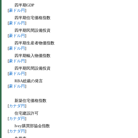
四半期GDP
[
豪ドル円
]
四半期住宅価格指数
[
豪ドル円
]
四半期民間設備投資
[
豪ドル円
]
四半期生産者物価指数
[
豪ドル円
]
四半期輸入物価指数
[
豪ドル円
]
四半期民間設備投資
[
豪ドル円
]
RBA総裁の発言
[
豪ドル円
]
新築住宅価格指数
[
カナダ円
]
住宅建設許可
[
カナダ円
]
Ivey購買部協会指数
[
カナダ円
]