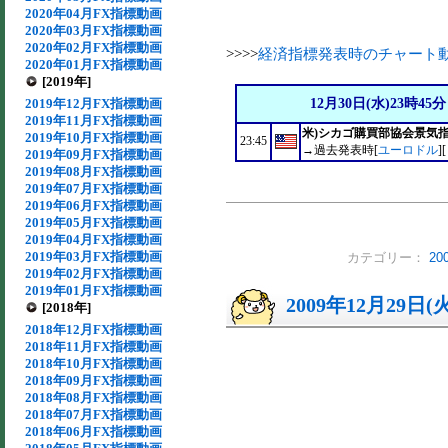
2020年04月FX指標動画
2020年03月FX指標動画
2020年02月FX指標動画
>>>>
経済指標発表時のチャート
2020年01月FX指標動画
[2019年]
2019年12月FX指標動画
12月30日(水)23時45分
2019年11月FX指標動画
米)シカゴ購買部協会景気
2019年10月FX指標動画
23:45
→過去発表時[
ユーロドル
][
2019年09月FX指標動画
2019年08月FX指標動画
2019年07月FX指標動画
2019年06月FX指標動画
2019年05月FX指標動画
2019年04月FX指標動画
2019年03月FX指標動画
カテゴリー：
2
2019年02月FX指標動画
2019年01月FX指標動画
2009年12月29日(
[2018年]
2018年12月FX指標動画
2018年11月FX指標動画
2018年10月FX指標動画
2018年09月FX指標動画
2018年08月FX指標動画
2018年07月FX指標動画
2018年06月FX指標動画