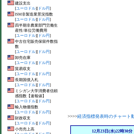
建設支出
[
ユーロドル
][
ドル円
]
ISM非製造業景況指数
[
ユーロドル
][
ドル円
]
四半期非農業部門労働生
産性/単位労働費用
[
ユーロドル
][
ドル円
]
中古住宅販売保留件数指
数
[
ユーロドル
][
ドル円
]
卸売在庫
[
ユーロドル
][
ドル円
]
貿易収支
[
ユーロドル
][
ドル円
]
長期国債入札
[
ユーロドル
][
ドル円
]
ミシガン大学消費者信頼
感指数【速報値】
[
ユーロドル
][
ドル円
]
輸入物価指数
[
ユーロドル
][
ドル円
]
>>>>
経済指標発表時のチャート
財政収支
[
ユーロドル
][
ドル円
]
小売売上高
12月23日(水)22時30分