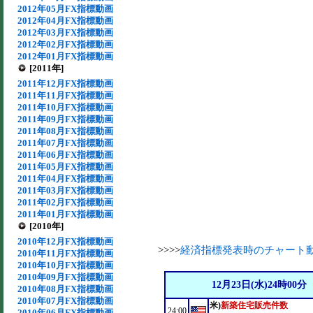
2012年05月FX指標動画
2012年04月FX指標動画
2012年03月FX指標動画
2012年02月FX指標動画
2012年01月FX指標動画
[2011年]
2011年12月FX指標動画
2011年11月FX指標動画
2011年10月FX指標動画
2011年09月FX指標動画
2011年08月FX指標動画
2011年07月FX指標動画
2011年06月FX指標動画
2011年05月FX指標動画
2011年04月FX指標動画
2011年03月FX指標動画
2011年02月FX指標動画
2011年01月FX指標動画
[2010年]
2010年12月FX指標動画
>>>>
経済指標発表時のチャート
2010年11月FX指標動画
2010年10月FX指標動画
2010年09月FX指標動画
12月23日(水)24時00分
2010年08月FX指標動画
2010年07月FX指標動画
米)
新築住宅販売件数
24:00
2010年06月FX指標動画