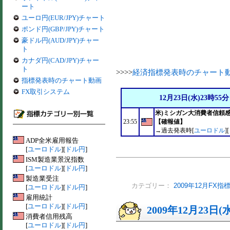
ート
ユーロ円(EUR/JPY)チャート
ポンド円(GBP/JPY)チャート
豪ドル円(AUD/JPY)チャー
ト
カナダ円(CAD/JPY)チャー
ト
>>>>
経済指標発表時のチャート
指標発表時のチャート動画
FX取引システム
12月23日(水)23時55分
米)ミシガン大消費者信頼
23:55
【確報値】
→過去発表時[
ユーロドル
][
ADP全米雇用報告
[
ユーロドル
][
ドル円
]
ISM製造業景況指数
[
ユーロドル
][
ドル円
]
製造業受注
カテゴリー：
2009年12月FX指
[
ユーロドル
][
ドル円
]
雇用統計
[
ユーロドル
][
ドル円
]
2009年12月23日(
消費者信用残高
[
ユーロドル
][
ドル円
]