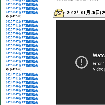
2026年04月FX指標動画
2026年03月FX指標動画
2026年02月FX指標動画
2012年01月26日(
2026年01月FX指標動画
[2025年]
2025年12月FX指標動画
2025年11月FX指標動画
2025年10月FX指標動画
2025年09月FX指標動画
2025年08月FX指標動画
2025年07月FX指標動画
2025年06月FX指標動画
2025年05月FX指標動画
2025年04月FX指標動画
2025年03月FX指標動画
2025年02月FX指標動画
2025年01月FX指標動画
[2024年]
2024年12月FX指標動画
2024年11月FX指標動画
2024年10月FX指標動画
2024年09月FX指標動画
2024年08月FX指標動画
2024年07月FX指標動画
2024年06月FX指標動画
2024年05月FX指標動画