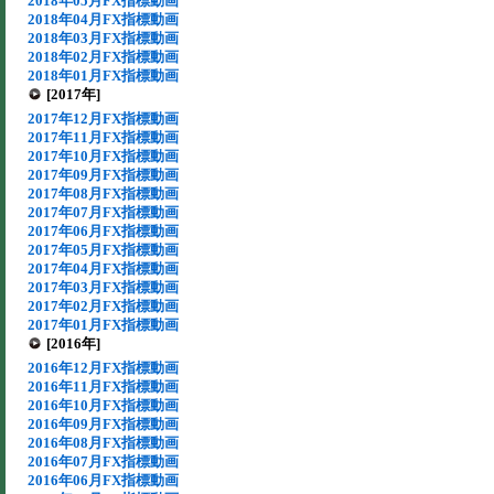
2018年05月FX指標動画
2018年04月FX指標動画
2018年03月FX指標動画
2018年02月FX指標動画
2018年01月FX指標動画
[2017年]
2017年12月FX指標動画
2017年11月FX指標動画
2017年10月FX指標動画
2017年09月FX指標動画
2017年08月FX指標動画
2017年07月FX指標動画
2017年06月FX指標動画
2017年05月FX指標動画
2017年04月FX指標動画
2017年03月FX指標動画
2017年02月FX指標動画
2017年01月FX指標動画
[2016年]
2016年12月FX指標動画
2016年11月FX指標動画
2016年10月FX指標動画
2016年09月FX指標動画
2016年08月FX指標動画
2016年07月FX指標動画
2016年06月FX指標動画