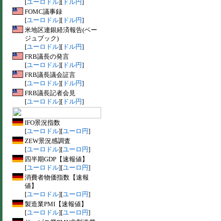
[
ユーロドル
][
ドル円
]
FOMC議事録
[
ユーロドル
][
ドル円
]
米地区連銀経済報告(ベー
ジュブック)
[
ユーロドル
][
ドル円
]
FRB議長の発言
[
ユーロドル
][
ドル円
]
FRB議長議会証言
[
ユーロドル
][
ドル円
]
FRB議長記者会見
[
ユーロドル
][
ドル円
]
IFO景況指数
[
ユーロドル
][
ユーロ円
]
ZEW景況感調査
[
ユーロドル
][
ユーロ円
]
四半期GDP【速報値】
[
ユーロドル
][
ユーロ円
]
消費者物価指数【速報
値】
[
ユーロドル
][
ユーロ円
]
製造業PMI【速報値】
[
ユーロドル
][
ユーロ円
]