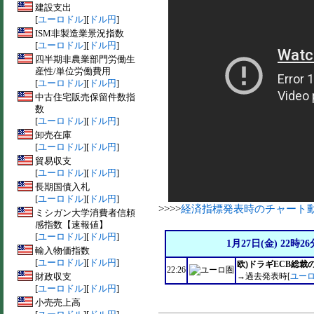
建設支出
[
ユーロドル
][
ドル円
]
ISM非製造業景況指数
[
ユーロドル
][
ドル円
]
四半期非農業部門労働生
産性/単位労働費用
[
ユーロドル
][
ドル円
]
中古住宅販売保留件数指
数
[
ユーロドル
][
ドル円
]
卸売在庫
[
ユーロドル
][
ドル円
]
貿易収支
[
ユーロドル
][
ドル円
]
長期国債入札
[
ユーロドル
][
ドル円
]
>>>>
経済指標発表時のチャート
ミシガン大学消費者信頼
感指数【速報値】
[
ユーロドル
][
ドル円
]
1月27日(金) 22時26
輸入物価指数
[
ユーロドル
][
ドル円
]
欧)ドラギECB総裁
22:26
財政収支
→過去発表時[
ユー
[
ユーロドル
][
ドル円
]
小売売上高