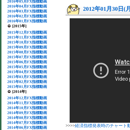
2016年05月FX指標動画
2016年04月FX指標動画
2012年01月30日(
2016年03月FX指標動画
2016年02月FX指標動画
2016年01月FX指標動画
[2015年]
2015年12月FX指標動画
2015年11月FX指標動画
2015年10月FX指標動画
2015年09月FX指標動画
2015年08月FX指標動画
2015年07月FX指標動画
2015年06月FX指標動画
2015年05月FX指標動画
2015年04月FX指標動画
2015年03月FX指標動画
2015年02月FX指標動画
2015年01月FX指標動画
[2014年]
2014年12月FX指標動画
2014年11月FX指標動画
2014年10月FX指標動画
2014年09月FX指標動画
2014年08月FX指標動画
2014年07月FX指標動画
>>>>
経済指標発表時のチャート
2014年06月FX指標動画