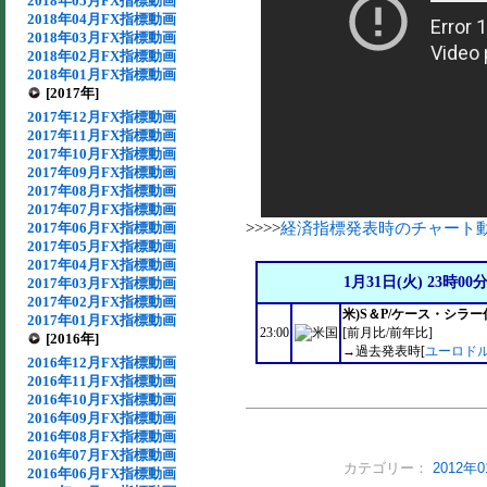
2018年05月FX指標動画
2018年04月FX指標動画
2018年03月FX指標動画
2018年02月FX指標動画
2018年01月FX指標動画
[2017年]
2017年12月FX指標動画
2017年11月FX指標動画
2017年10月FX指標動画
2017年09月FX指標動画
2017年08月FX指標動画
2017年07月FX指標動画
>>>>
経済指標発表時のチャート
2017年06月FX指標動画
2017年05月FX指標動画
2017年04月FX指標動画
1月31日(火) 23時00
2017年03月FX指標動画
2017年02月FX指標動画
米)S＆P/ケース・シラ
2017年01月FX指標動画
23:00
[前月比/前年比]
[2016年]
→過去発表時[
ユーロド
2016年12月FX指標動画
2016年11月FX指標動画
2016年10月FX指標動画
2016年09月FX指標動画
2016年08月FX指標動画
2016年07月FX指標動画
カテゴリー：
2012年
2016年06月FX指標動画