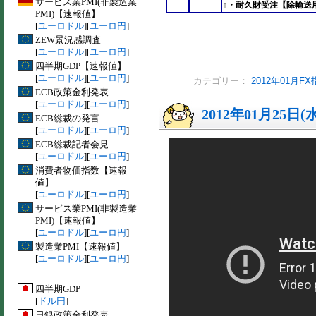
サービス業PMI(非製造業
↑・耐久財受注【除輸送
PMI)【速報値】
[
ユーロドル
][
ユーロ円
]
ZEW景況感調査
[
ユーロドル
][
ユーロ円
]
四半期GDP【速報値】
[
ユーロドル
][
ユーロ円
]
カテゴリー：
2012年01月F
ECB政策金利発表
[
ユーロドル
][
ユーロ円
]
2012年01月25日(
ECB総裁の発言
[
ユーロドル
][
ユーロ円
]
ECB総裁記者会見
[
ユーロドル
][
ユーロ円
]
消費者物価指数【速報
値】
[
ユーロドル
][
ユーロ円
]
サービス業PMI(非製造業
PMI)【速報値】
[
ユーロドル
][
ユーロ円
]
製造業PMI【速報値】
[
ユーロドル
][
ユーロ円
]
四半期GDP
[
ドル円
]
日銀政策金利発表