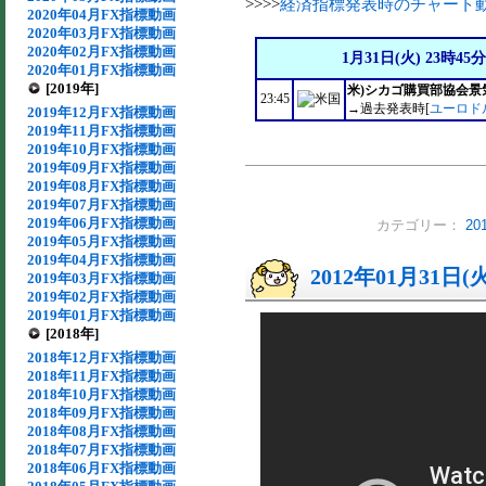
>>>>
経済指標発表時のチャート
2020年04月FX指標動画
2020年03月FX指標動画
2020年02月FX指標動画
1月31日(火) 23時45分
2020年01月FX指標動画
[2019年]
米)シカゴ購買部協会景
23:45
→過去発表時[
ユーロド
2019年12月FX指標動画
2019年11月FX指標動画
2019年10月FX指標動画
2019年09月FX指標動画
2019年08月FX指標動画
2019年07月FX指標動画
2019年06月FX指標動画
カテゴリー：
2
2019年05月FX指標動画
2019年04月FX指標動画
2012年01月31日(
2019年03月FX指標動画
2019年02月FX指標動画
2019年01月FX指標動画
[2018年]
2018年12月FX指標動画
2018年11月FX指標動画
2018年10月FX指標動画
2018年09月FX指標動画
2018年08月FX指標動画
2018年07月FX指標動画
2018年06月FX指標動画